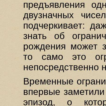
предъявления од
двузначных чисе
подчеркивает: да
знать об огранич
рождения может з
то само это ог
непосредственно н
Временные ограни
впервые заметили
эпизод, о кото