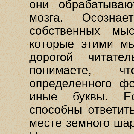
они обрабатываю
мозга. Осознае
собственных мы
которые этими мы
дорогой читател
понимаете, ч
определенного фо
иные буквы. Ес
способны ответит
месте земного шар