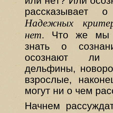
или нет? Или осозн
рассказывает 
Надежных критер
нет
. Что же мы
знать о сознан
осознают ли 
дельфины, новоро
взрослые, након
могут ни о чем рас
Начнем рассуждат