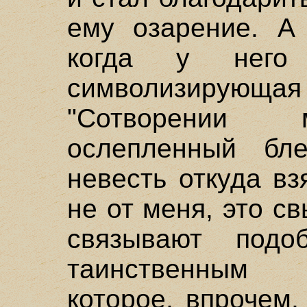
ему озарение. А 
когда у него 
символизирующа
"Сотворении м
ослепленный бл
невесть откуда в
не от меня, это 
связывают подо
таинственным 
которое, впрочем,