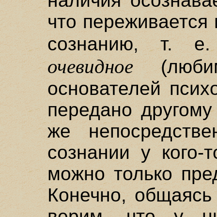
наличия осознава
что переживается
сознанию, т. 
очевидное
(любим
основателей псих
передано другому
же непосредстве
сознании у кого-т
можно только пред
Конечно, общаясь
верим, что у н