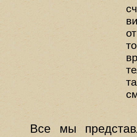
сч
в
от
то
в
т
та
см
Все мы представ