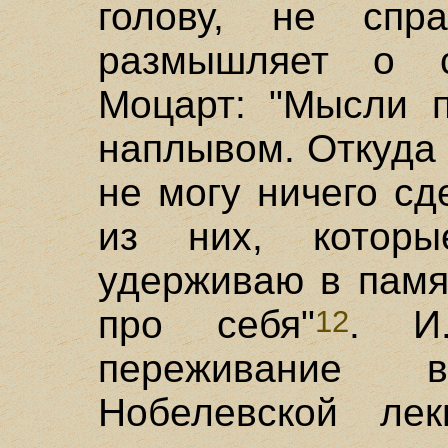
голову, не спр
размышляет о с
Моцарт: "Мысли п
наплывом. Откуда и
не могу ничего сд
из них, котор
удерживаю в памя
про себя"
. И
12
переживание 
Нобелевской лек