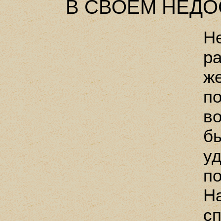
В СВОЕМ НЕД
Н
р
ж
п
в
б
у
по
Н
с