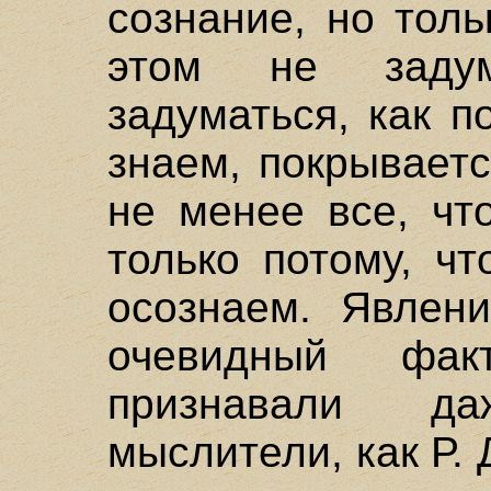
сознание, но толь
этом не заду
задуматься, как п
знаем, покрывает
не менее все, чт
только потому, ч
осознаем. Явлен
очевидный фа
признавали д
мыслители, как Р. 