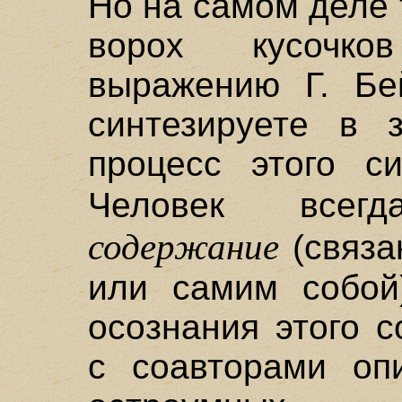
Но на самом деле т
ворох кусочк
выражению Г. Бе
синтезируете в 
процесс этого с
Человек все
содержание
(связа
или самим собой
осознания этого 
с соавторами оп