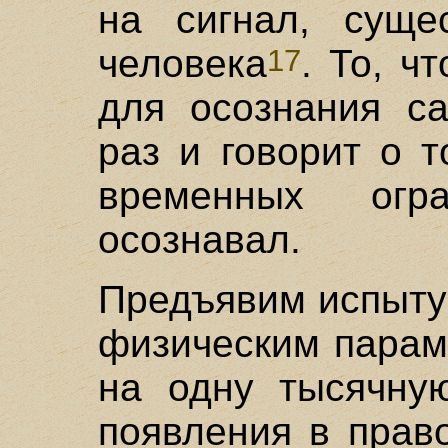
на сигнал, суще
человека
. То, ч
17
для осознания са
раз и говорит о 
временных огр
осознавал.
Предъявим испыту
физическим парам
на одну тысячну
появления в прав