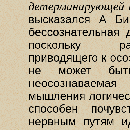
детерминирующей 
высказался А Би
бессознательная 
поскольку ра
приводящего к ос
не может быт
неосознаваем
мышления логичес
способен почувс
нервным путям и