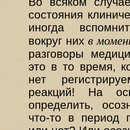
Во всяком случа
состояния клинич
иногда вспомни
в момен
вокруг них
разговоры медици
это в то время, к
нет регистрируе
реакций! На ос
определить, осоз
что-то в период 