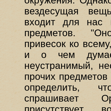
окружения. Однак
вездесущая вещь
входит для нас 
предметов. "О
привесок ко всем
и о чем думае
неустранимый, не
прочих предметов 
определить, ч
спрашивает О
присутствует