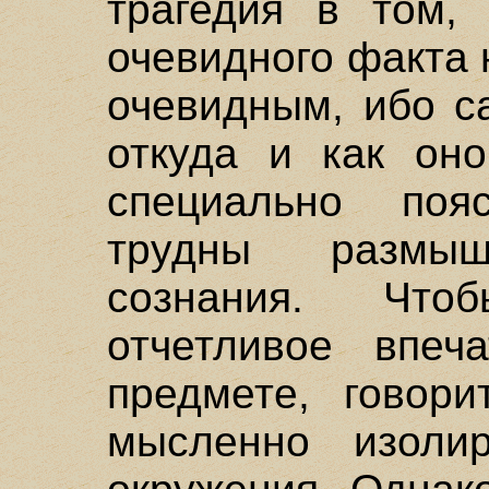
трагедия в том, 
очевидного факта 
очевидным, ибо с
откуда и как оно
специально поя
трудны размы
сознания. Что
отчетливое впеч
предмете, говори
мысленно изолир