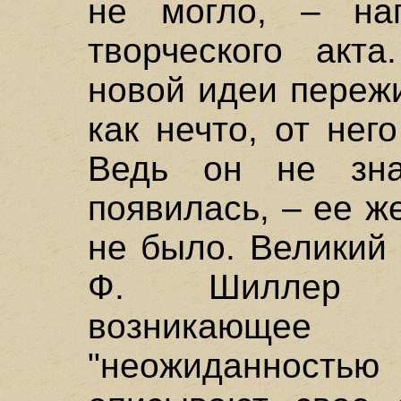
не могло, – нап
творческого акта
новой идеи переж
как нечто, от нег
Ведь он не зна
появилась, – ее ж
не было. Великий
Ф. Шиллер э
возникающ
"неожиданнос