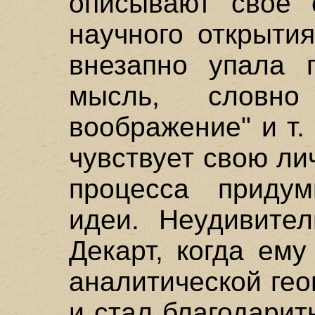
описывают свое 
научного открыти
внезапно упала п
мысль, словно
воображение" и т.
чувствует свою ли
процесса приду
идеи. Неудивител
Декарт, когда ем
аналитической гео
и стал благодарит