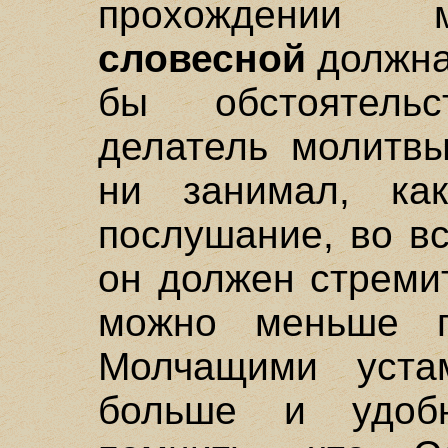
прохождении 
словесной
должна 
бы обстоятель
делатель молитвы
ни занимал, ка
послушание, во в
он должен стреми
можно меньше го
Молчащими уста
больше и удобн