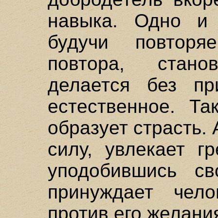
навыка. Одно и
будучи повторя
повтора, стан
делается без пр
естественное. Та
образует страсть.
силу, увлекает г
уподобившись сво
принуждает чел
против его желани