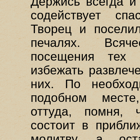
Держись всегда и 
содействует сп
Творец и посели
печалях. Всяч
посещения тех 
избежать развлеч
них. По необход
подобном месте
оттуда, помня, 
состоит в прибли
молитву, а ост