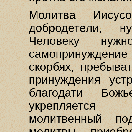
Молитва Иисус
добродетели, н
Человеку нужн
самопринуждение в
скорбях, пребыва
принуждения уст
благодати Божь
укрепляется
молитвенный по
молитвы приобре