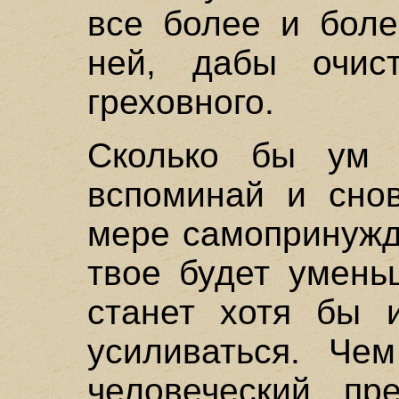
все более и боле
ней, дабы очис
греховного.
Сколько бы ум 
вспоминай и сно
мере самопринужд
твое будет умень
станет хотя бы 
усиливаться. Че
человеческий пр