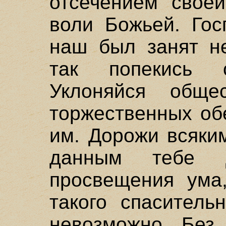
отсечением свое
воли Божьей. Гос
наш был занят не
так попекись 
Уклоняйся общес
торжественных об
им. Дорожи всяки
данным тебе 
просвещения ума,
такого спаситель
невозможно. Без