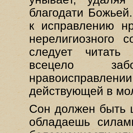
благодати Божьей
к исправлению нр
нерелигиозного с
следует читать
всецело з
нравоисправлени
действующей в мол
Сон должен быть 
обладаешь силам