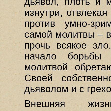
дьявол, плоть и 
изнутри, отвлекая
против умно-зр
самой молитвы – в
прочь всякое зло
начало борьбы
молитвой обрета
Своей собственн
дьяволом и с грех
Внешняя жиз