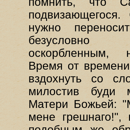
помнить, что 
подвизающегося.
нужно переноси
безусловно 
оскорбленным, н
Время от времени
вздохнуть со сл
милостив буди м
Матери Божьей: "
мене грешнаго!",
подобным же обр