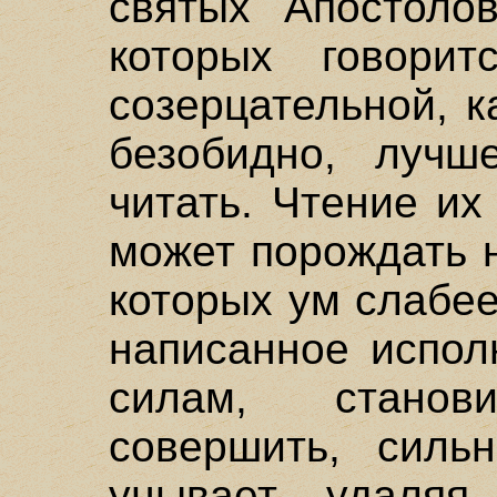
святых Апостолов
которых говори
созерцательной, к
безобидно, луч
читать. Чтение и
может порождать 
которых ум слабее
написанное исполн
силам, стано
совершить, силь
унывает, удаляя