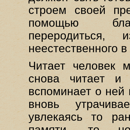
строем своей пр
помощью благ
переродиться, 
неестественного в
Читает человек м
снова читает и 
вспоминает о ней 
вновь утрачива
увлекаясь то ра
памяти, то но