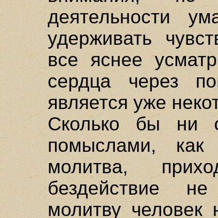
деятельности ум
удерживать чувст
все яснее усматр
сердца через п
является уже нек
Сколько бы ни о
помыслами, ка
молитва, при
бездействие не
молитву человек 