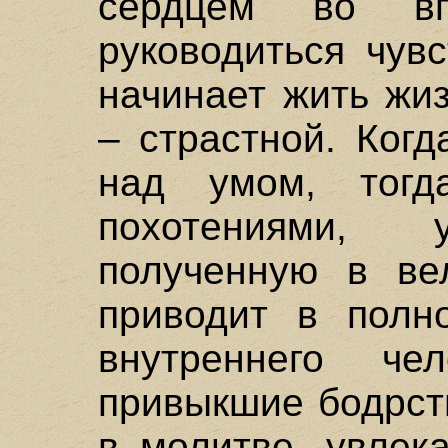
сердцем во впе
руководиться чув
начинает жить жи
– страстной. Когд
над умом, тогд
похотениями, у
полученную в ве
приводит в полно
внутреннего че
привыкшие бодрст
в молитве, увлек