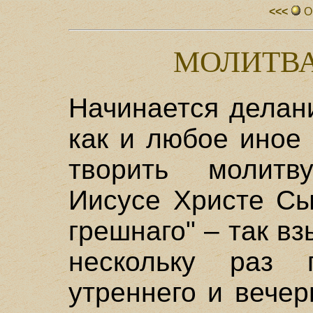
<<<
О
МОЛИТВА
Начинается делан
как и любое иное 
творить молитв
Иисусе Христе Сы
грешнаго" – так вз
нескольку раз 
утреннего и вечер