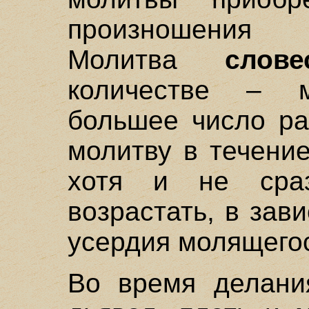
произношения 
Молитва
слове
количестве – м
большее число ра
молитву в течени
хотя и не сраз
возрастать, в зав
усердия молящегос
Во время делан