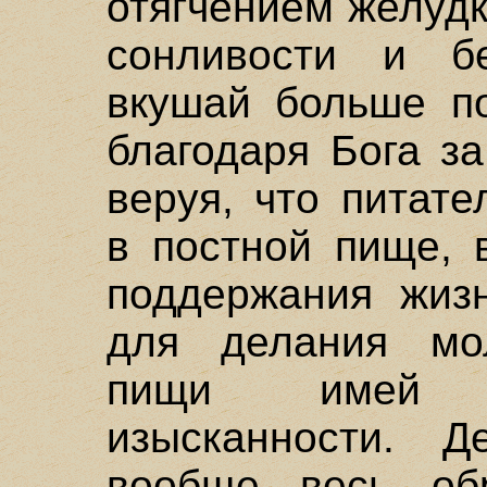
отягчением желуд
сонливости и бе
вкушай больше по
благодаря Бога з
веруя, что питат
в постной пище, 
поддержания жизн
для делания мол
пищи имей п
изысканности. 
вообще весь об