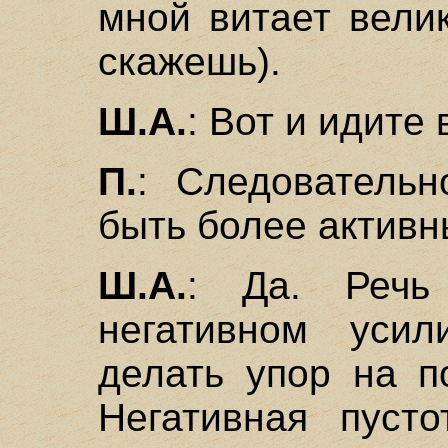
мной витает вели
скажешь).
Ш.А.
: Вот и идите
П.
: Следовательн
быть более актив
Ш.А.
: Да. Речь
негативном уси
делать упор на п
Негативная пуст