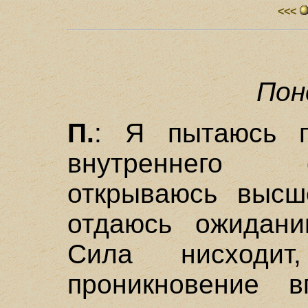
<<<
Пон
П.
: Я пытаюсь п
внутреннего 
открываюсь высш
отдаюсь ожидани
Сила нисходи
проникновение в