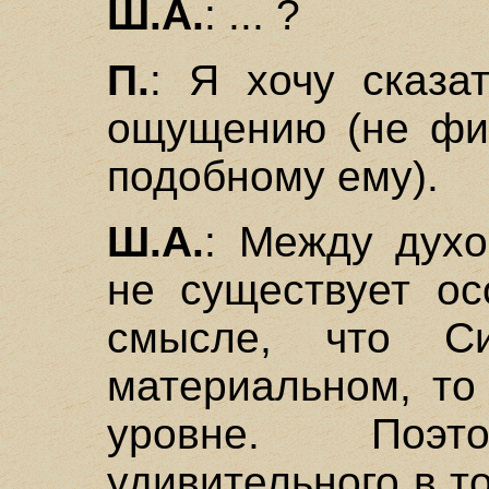
Ш.А.
: ... ?
П.
: Я хочу сказа
ощущению (не физ
подобному ему).
Ш.А.
: Между дух
не существует ос
смысле, что С
материальном, то
уровне. Поэ
удивительного в т