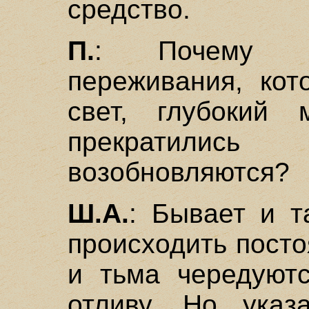
средство.
П.
: Почему т
переживания, кот
свет, глубокий 
прекратили
возобновляются?
Ш.А.
: Бывает и т
происходить посто
и тьма чередуютс
отливу. Но указ