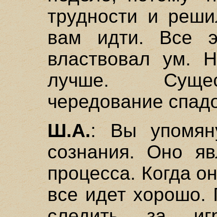
трудности и реши
вам идти. Все 
властвовал ум. 
лучше. Сущес
чередование спадо
Ш.А.
: Вы упомян
сознания. Оно яв
процесса. Когда о
все идет хорошо.
следить за иг