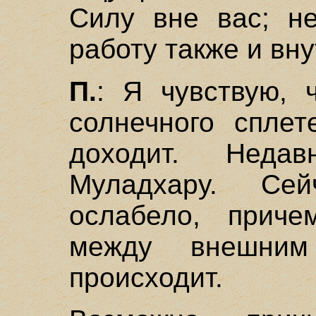
Силу вне вас; н
работу также и вн
П.
: Я чувствую, 
солнечного сплет
доходит. Неда
Муладхару. Се
ослабело, приче
между внешни
происходит.