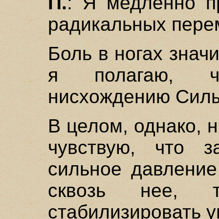
П.
: Я медленно п
радикальных перем
Боль в ногах знач
я полагаю, ч
нисхождению Силы
В целом, однако, 
чувствую, что з
сильное давление
сквозь нее, 
стабилизировать у