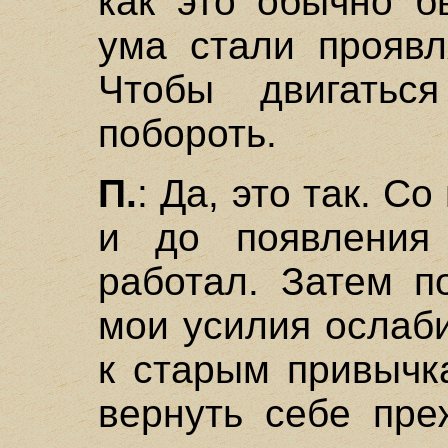
как это обычно б
ума стали проявл
Чтобы двигатьс
побороть.
П.
: Да, это так. С
и до появления 
работал. Затем п
мои усилия ослаб
к старым привычк
вернуть себе пре