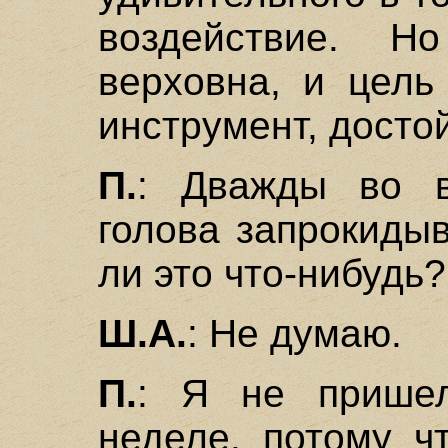
воздействие. 
верховна, и цель
инструмент, досто
П.
: Дважды во 
голова запрокиды
ли это что-нибудь?
Ш.А.
: Не думаю.
П.
: Я не прише
неделе, потому ч