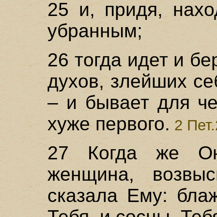
25 и, придя, нах
убранным;
26 тогда идет и бе
духов, злейших себ
– и бывает для ч
хуже первого.
2 Пет.
27 Когда же Он
женщина, возвыс
сказала Ему: бла
Тебя, и сосцы, Теб