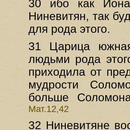
30 ибо как Ион
Ниневитян, так бу
для рода этого.
31 Царица южная
людьми рода этог
приходила от пре
мудрости Соломо
больше Соломона
Мат.12,42
32 Ниневитяне во