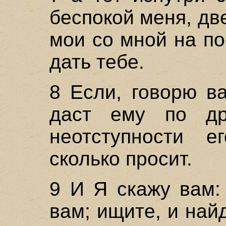
беспокой меня, дв
мои со мной на по
дать тебе.
8 Если, говорю в
даст ему по д
неотступности е
сколько просит.
9 И Я скажу вам:
вам; ищите, и найд