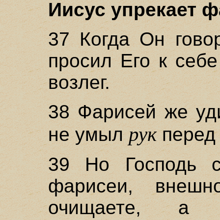
Иисус упрекает ф
37 Когда Он гово
просил Его к себ
возлег.
38 Фарисей же уд
рук
не умыл
перед 
39 Но Господь с
фарисеи, внеш
очищаете, а 