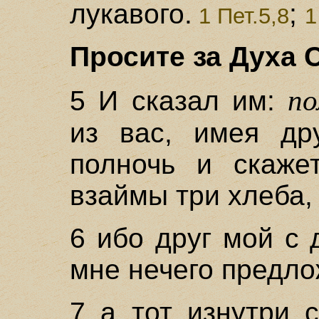
лукавого.
;
1 Пет.5,8
1
Просите за Духа С
п
5 И сказал им:
из вас, имея др
полночь и скаже
взаймы три хлеба,
6 ибо друг мой с 
мне нечего предло
7 а тот изнутри 