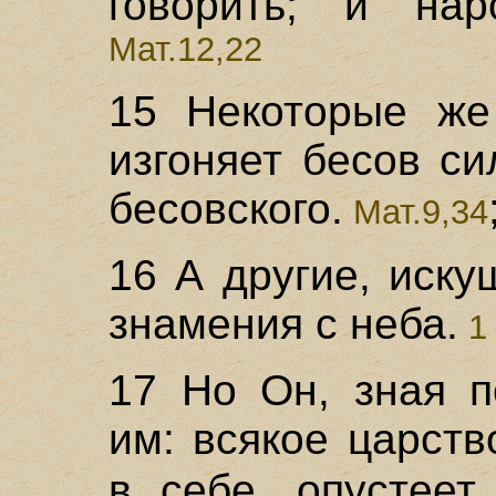
говорить; и нар
Мат.12,22
15 Некоторые же
изгоняет бесов си
бесовского.
Мат.9,34
16 А другие, иску
знамения с неба.
1 
17 Но Он, зная п
им: всякое царст
в себе, опустеет