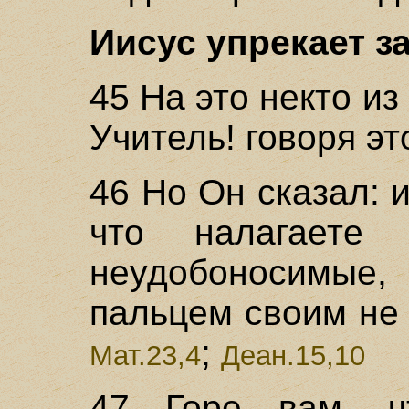
Иисус упрекает за
45 На это некто из
Учитель! говоря эт
46 Но Он сказал: и
что налагаете
неудобоносимы
пальцем своим не 
;
Мат.23,4
Деан.15,10
47 Горе вам, ч