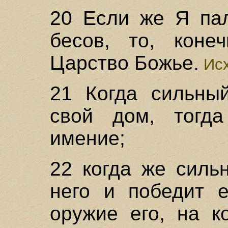
20 Если же Я па
бесов, то, коне
Царство Божье.
Исх
21 Когда сильны
свой дом, тогда
имение;
22 когда же силь
него и победит е
оружие его, на к