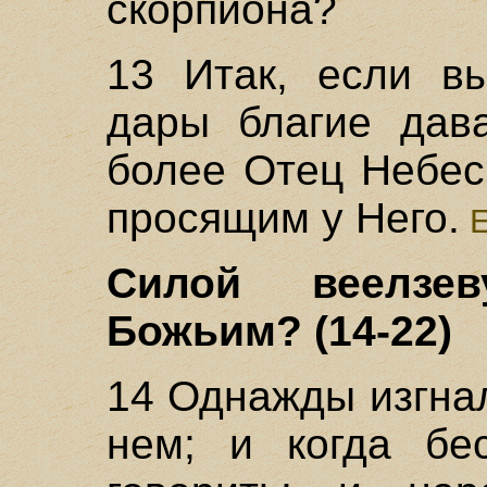
скорпиона?
13 Итак, если вы
дары благие дав
более Отец Небес
просящим у Него.
Е
Силой веелзе
Божьим? (14-22)
14 Однажды изгна
нем; и когда бе