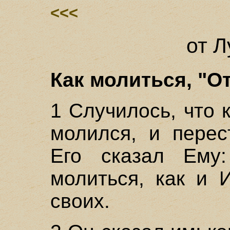
<<<
от Л
Как молиться, "От
1 Случилось, что 
молился, и перес
Его сказал Ему:
молиться, как и 
своих.