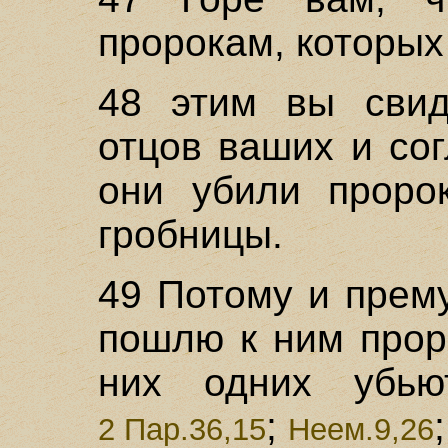
пророкам, которых
48 этим вы свид
отцов ваших и со
они убили проро
гробницы.
49 Потому и прем
пошлю к ним прор
них одних убьют
;
2 Пар.36,15
Неем.9,26