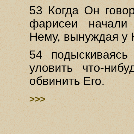
53 Когда Он гово
фарисеи начали 
Нему, вынуждая у 
54 подыскиваясь
уловить что-нибу
обвинить Его.
>>>