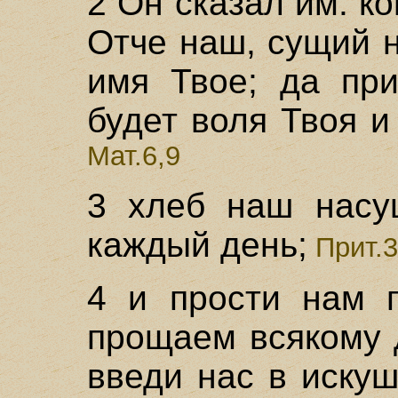
2 Он сказал им: ко
Отче наш, сущий н
имя Твое; да при
будет воля Твоя и
Мат.6,9
3 хлеб наш насу
каждый день;
Прит.3
4 и прости нам 
прощаем всякому 
введи нас в искуш