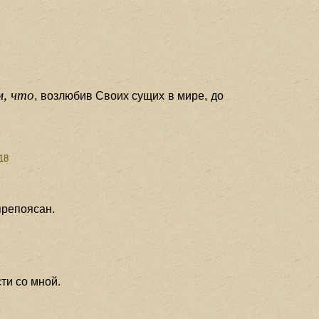
м, что
, возлюбив Своих сущих в мире, до
18
препоясан.
ти со мной.