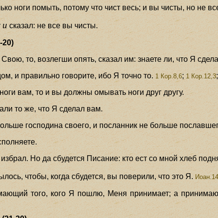
ко ноги помыть, потому что чист весь; и вы чисты, но не вс
и
у
сказал: не все вы чисты.
-20)
Свою, то, возлегши опять, сказал им: знаете ли, что Я сдел
м, и правильно говорите, ибо Я точно то.
;
1 Кор.8,6
1 Кор.12,3
 ноги вам, то и вы должны омывать ноги друг другу.
ли то же, что Я сделал вам.
больше господина своего, и посланник не больше пославшег
сполняете.
 избрал. Но да сбудется Писание: кто ест со мной хлеб под
лось, чтобы, когда сбудется, вы поверили, что это Я.
Иоан.14
имающий того, кого Я пошлю, Меня принимает; а приним