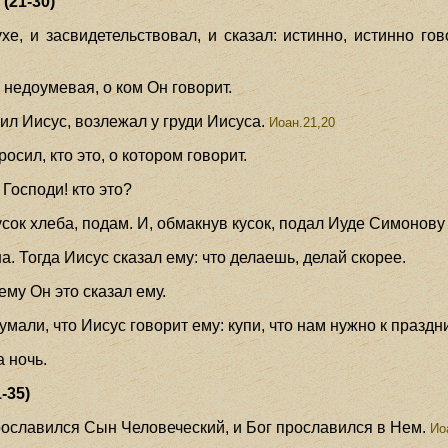
(21-30)
хе, и засвидетельствовал, и сказал: истинно, истинно го
, недоумевая, о ком Он говорит.
ил Иисус, возлежал у груди Иисуса.
Иоан.21,20
осил, кто это, о котором говорит.
 Господи! кто это?
кусок хлеба, подам. И, обмакнув кусок, подал Иуде Симонову
на. Тогда Иисус сказал ему: что делаешь, делай скорее.
ему Он это сказал ему.
умали, что Иисус говорит ему: купи, что нам нужно к праздн
а ночь.
-35)
прославился Сын Человеческий, и Бог прославился в Нем.
Иоа