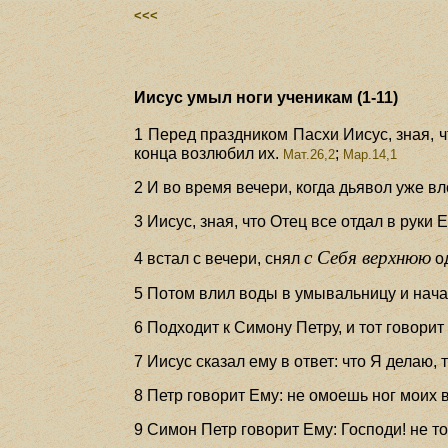
<<<
Иисус умыл ноги ученикам (1-11)
1 Перед праздником Пасхи Иисус, зная, ч
конца возлюбил их.
;
Мат.26,2
Мар.14,1
2 И во время вечери, когда дьявол уже в
3 Иисус, зная, что Отец все отдал в руки Е
с Себя верхнюю
4 встал с вечери, снял
од
5 Потом влил воды в умывальницу и нача
6 Подходит к Симону Петру, и тот говорит
7 Иисус сказал ему в ответ: что Я делаю,
8 Петр говорит Ему: не омоешь ног моих 
9 Симон Петр говорит Ему: Господи! не тол