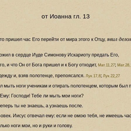
от Иоанна гл. 13
явил дело
то пришел час Его перейти от мира этого к Отцу,
ложил в сердце Иуде Симонову Искариоту предать Его,
го, и что Он от Бога пришел и к Богу отходит,
;
Мат.11,27
Мат.28,
ежду и, взяв полотенце, препоясался.
;
Лук.17,8
Лук.22,27
л мыть ноги ученикам и отирать полотенцем, которым был 
 Ему: Господи! Тебе ли мыть мои ноги?
 теперь ты не знаешь, а узнаешь после.
вовек. Иисус отвечал ему: если не омою тебя, не имеешь час
ько ноги мои, но и руки и голову.