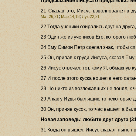
Предсказание Иисуса о предательстве 
21 Сказав это, Иисус взволновался в ду
;
;
Мат.26,21
Мар.14,18
Лук.22,21
22 Тогда ученики озирались друг на друга
23 Один же из учеников Его, которого люб
24 Ему Симон Петр сделал знак, чтобы спр
25 Он, припав к груди Иисуса, сказал Ему:
26 Иисус отвечал: тот, кому Я, обмакнув 
27 И после этого куска вошел в него сата
28 Но никто из возлежавших не понял, к ч
29 А как у Иуды был ящик, то некоторые д
30 Он, приняв кусок, тотчас вышел; а был
Новая заповедь: любите друг друга (31
31 Когда он вышел, Иисус сказал: ныне 