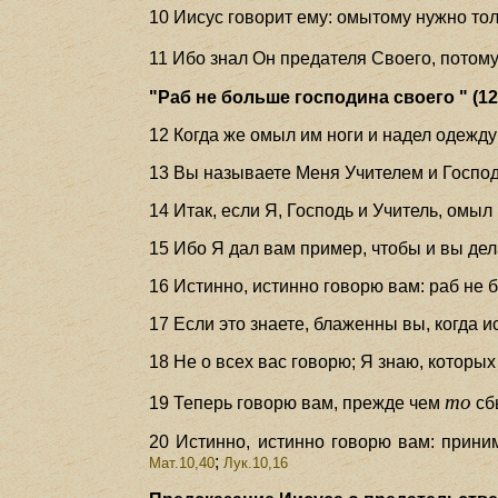
10 Иисус говорит ему: омытому нужно толь
11 Ибо знал Он предателя Своего, потом
"Раб не больше господина своего " (12
12 Когда же омыл им ноги и надел одежду 
13 Вы называете Меня Учителем и Господо
14 Итак, если Я, Господь и Учитель, омыл
15 Ибо Я дал вам пример, чтобы и вы дела
16 Истинно, истинно говорю вам: раб не 
17 Если это знаете, блаженны вы, когда и
18 Не о всех вас говорю; Я знаю, которых
то
19 Теперь говорю вам, прежде чем
сбы
20 Истинно, истинно говорю вам: прин
;
Мат.10,40
Лук.10,16