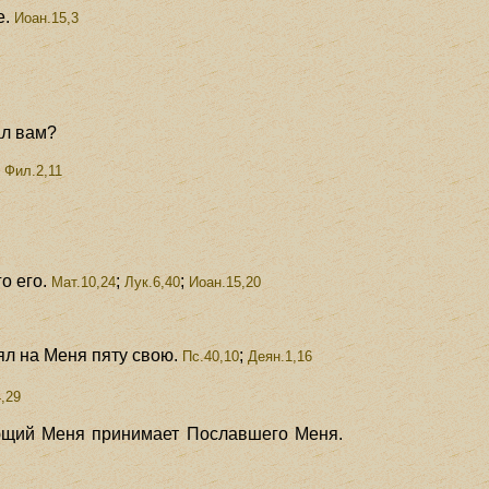
е.
Иоан.15,3
ал вам?
;
Фил.2,11
о его.
;
;
Мат.10,24
Лук.6,40
Иоан.15,20
нял на Меня пяту свою.
;
Пс.40,10
Деян.1,16
,29
ающий Меня принимает Пославшего Меня.