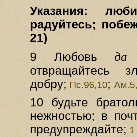
Указания: люби
радуйтесь; побеж
21)
да
9 Любовь
отвращайтесь з
добру;
;
Пс.96,10
Ам.5
10 будьте братол
нежностью; в поч
предупреждайте;
1 