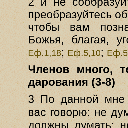
2 и не сообразуй
преобразуйтесь о
чтобы вам позна
Божья, благая, у
;
;
Еф.1,18
Еф.5,10
Еф.5
Членов много, т
дарования (3-8)
3 По данной мне 
вас говорю: не д
должны думать; н