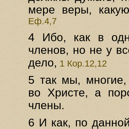
мере веры, какую
Еф.4,7
4 Ибо, как в од
членов, но не у в
дело,
1 Кор.12,12
5 так мы, многие
во Христе, а пор
члены.
6 И как, по данно