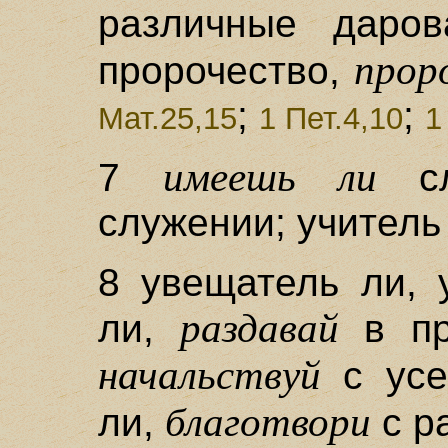
различные даро
прор
пророчество,
;
;
Мат.25,15
1 Пет.4,10
1
имеешь ли
7
сл
служении; учитель 
8 увещатель ли, 
раздавай
ли,
в про
начальствуй
с усе
благотвори
ли,
с р