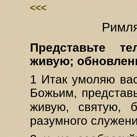
<<<
Римля
Представьте т
живую; обновлени
1 Итак умоляю ва
Божьим, представ
живую, святую, 
разумного служени