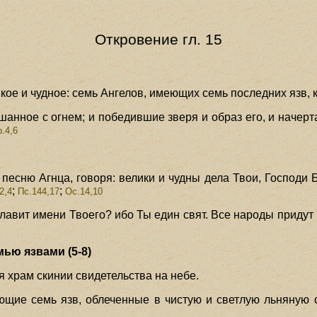
Откровение гл. 15
икое и чудное: семь Ангелов, имеющих семь последних язв,
шанное с огнем; и победившие зверя и образ его, и начерта
.4,6
 песню Агнца, говоря: велики и чудны дела Твои, Господ
;
;
2,4
Пс.144,17
Ос.14,10
ославит имени Твоего? ибо Ты един свят. Все народы придут
ью язвами (5-8)
ся храм скинии свидетельства на небе.
ющие семь язв, облеченные в чистую и светлую льняную 