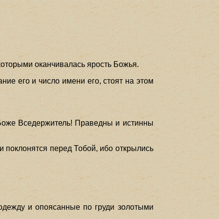
 которыми оканчивалась ярость Божья.
ние его и число имени его, стоят на этом
и Боже Вседержитель! Праведны и истинны
 и поклонятся перед Тобой, ибо открылись
одежду и опоясанные по груди золотыми