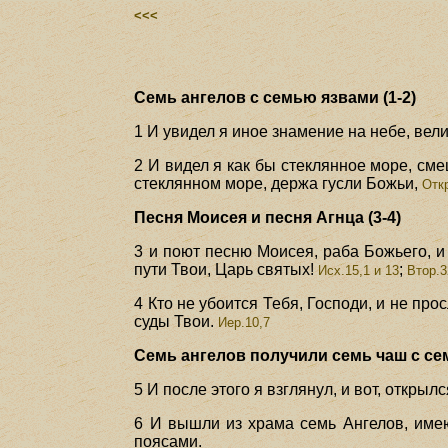
<<<
Семь ангелов с семью язвами (1-2)
1 И увидел я иное знамение на небе, вел
2 И видел я как бы стеклянное море, сме
стеклянном море, держа гусли Божьи,
Откр
Песня Моисея и песня Агнца (3-4)
3 и поют песню Моисея, раба Божьего, и
пути Твои, Царь святых!
;
Исх.15,1 и 13
Втор.3
4 Кто не убоится Тебя, Господи, и не пр
суды Твои.
Иер.10,7
Семь ангелов получили семь чаш с сем
5 И после этого я взглянул, и вот, открыл
6 И вышли из храма семь Ангелов, име
поясами.