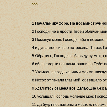
<<<
1 Начальнику хора. На восьмиструнном
2 Господи! не в ярости Твоей обличай ме
3 Помилуй меня, Господи, ибо я немощен;
4 и душа моя сильно потрясена; Ты же, Го
5 Обратись, Господи, избавь душу мою, с
6 ибо в смерти нет памятования о Тебе: в
7 Утомлен я воздыханиями моими: кажду
8 Иссох от печали глаз мой, обветшало от
9 Удалитесь от меня все, делающие безза
10 услышал Господь моление мое; Госпо
11 Да будут постыжены и жестоко пораже