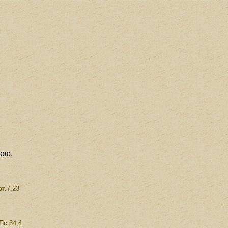
мою.
т.7,23
Пс.34,4