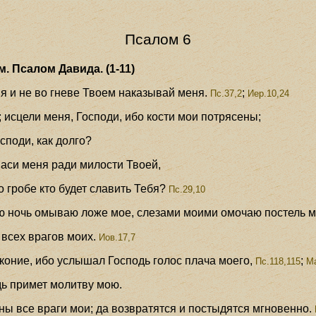
Псалом 6
. Псалом Давида. (1-11)
ня и не во гневе Твоем наказывай меня.
;
Пс.37,2
Иер.10,24
 исцели меня, Господи, ибо кости мои потрясены;
споди, как долго?
паси меня ради милости Твоей,
о гробе кто будет славить Тебя?
Пс.29,10
ю ночь омываю ложе мое, слезами моими омочаю постель 
 всех врагов моих.
Иов.17,7
коние, ибо услышал Господь голос плача моего,
;
Пс.118,115
Ма
дь примет молитву мою.
ны все враги мои; да возвратятся и постыдятся мгновенно.