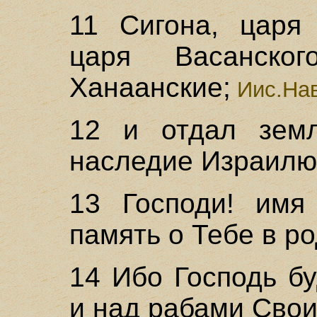
11 Сигона, царя 
царя Васанско
Ханаанские;
Иис.Нав
12 и отдал зем
наследие Израилю
13 Господи! имя 
память о Тебе в ро
14 Ибо Господь б
и над рабами Сво