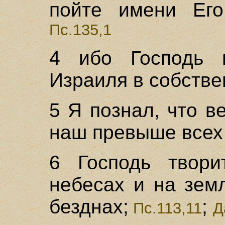
пойте имени Его
Пс.135,1
4 ибо Господь 
Израиля в собстве
5 Я познал, что в
наш превыше всех 
6 Господь твори
небесах и на зем
безднах;
;
Пс.113,11
Д