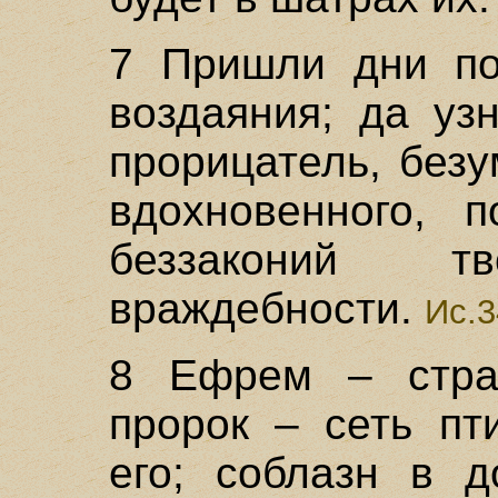
7 Пришли дни по
воздаяния; да уз
прорицатель, без
вдохновенного, 
беззаконий 
враждебности.
Ис.3
8 Ефрем – стра
пророк – сеть пт
его; соблазн в 