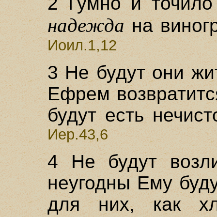
2 Гумно и точило
надежда
на виногр
Иоил.1,12
3 Не будут они жи
Ефрем возвратится
будут есть нечис
Иер.43,6
4 Не будут возли
неугодны Ему буду
для них, как хл