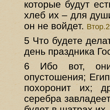
которые будут ест
хлеб их – для душ
он не войдет.
Втор.2
5 Что будете дела
день праздника Го
6 Ибо вот, он
опустошения; Еги
похоронит их; д
серебра завладеет
будет в шатрах их