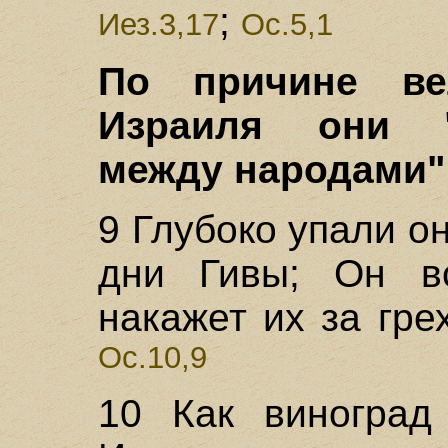
;
Иез.3,17
Ос.5,1
По причине ве
Израиля они "
между народами" 
9 Глубоко упали он
дни Гивы; Он вс
накажет их за гре
Ос.10,9
10 Как виноград