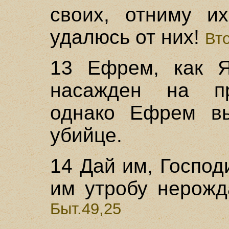
своих, отниму их
удалюсь от них!
Вто
13 Ефрем, как Я
насажден на пр
однако Ефрем вы
убийце.
14 Дай им, Господ
им утробу нерожд
Быт.49,25