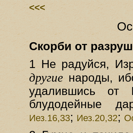
<<<
Ос
Скорби от разруше
1 Не радуйся, Изр
другие
народы, иб
удалившись от 
блудодейные да
;
;
Иез.16,33
Иез.20,32
О