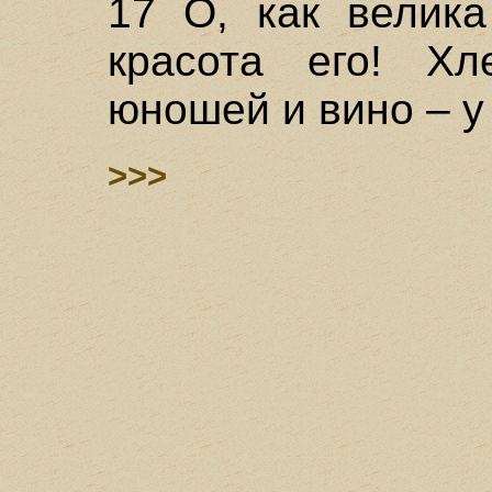
17 О, как велика
красота его! Х
юношей и вино – у
>>>