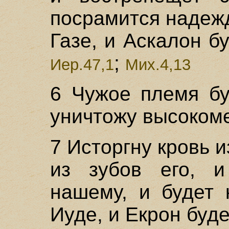
посрамится надежд
Газе, и Аскалон б
;
Иер.47,1
Мих.4,13
6 Чужое племя бу
уничтожу высоком
7 Исторгну кровь и
из зубов его, и
нашему, и будет 
Иуде, и Екрон буде