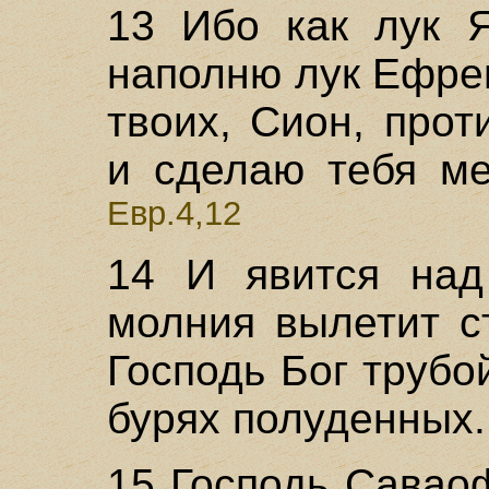
13 Ибо как лук 
наполню лук Ефре
твоих, Сион, прот
и сделаю тебя ме
Евр.4,12
14 И явится над
молния вылетит с
Господь Бог трубо
бурях полуденных.
15 Господь Савао