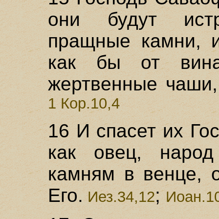
они будут ист
пращные камни, и
как бы от вина
жертвенные чаши,
1 Кор.10,4
16 И спасет их Гос
как овец, народ
камням в венце, 
Его.
;
Иез.34,12
Иоан.1