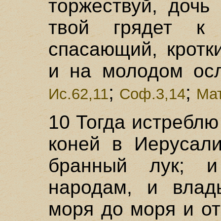
торжествуй, дочь
твой грядет к
спасающий, кротк
и на молодом осл
;
;
Ис.62,11
Соф.3,14
Мат
10 Тогда истребл
коней в Иерусали
бранный лук; 
народам, и влад
моря до моря и от