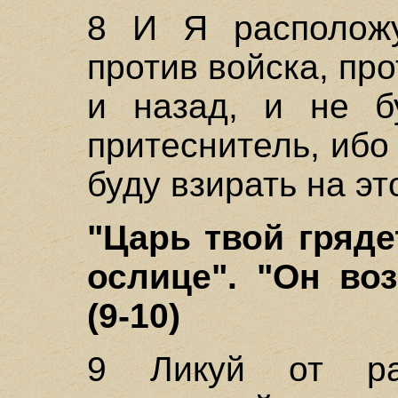
8 И Я располож
против войска, пр
и назад, и не б
притеснитель, иб
буду взирать на эт
"Царь твой гряде
ослице". "Он во
(9-10)
9 Ликуй от ра