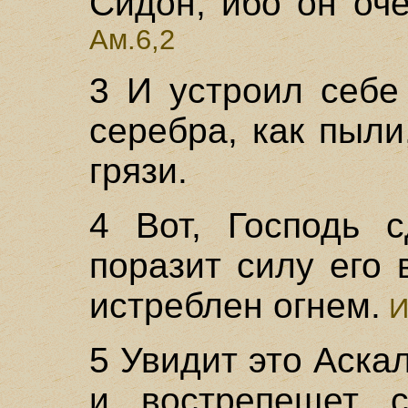
Сидон, ибо он оч
Ам.6,2
3 И устроил себе
серебра, как пыли
грязи.
4 Вот, Господь 
поразит силу его 
истреблен огнем.
И
5 Увидит это Аскал
и вострепещет с