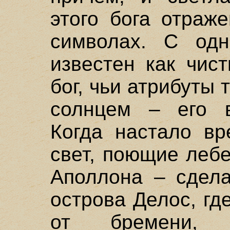
этого бога отраж
символах. С одн
известен как чис
бог, чьи атрибуты 
солнцем – его 
Когда настало вр
свет, поющие леб
Аполлона – сдела
острова Делос, гд
от бремени,