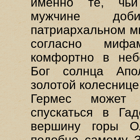
именно те, чьи
мужчине доб
патриархальном м
согласно мифа
комфортно в неб
Бог солнца Апо
золотой колеснице
Гермес может
спускаться в Га
вершину горы О
подобно самому З