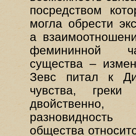
посредством кото
могла обрести эк
а взаимоотношен
фемининной ча
существа – измен
Зевс питал к Ди
чувства, греки
двойственно,
разновидност
общества относит