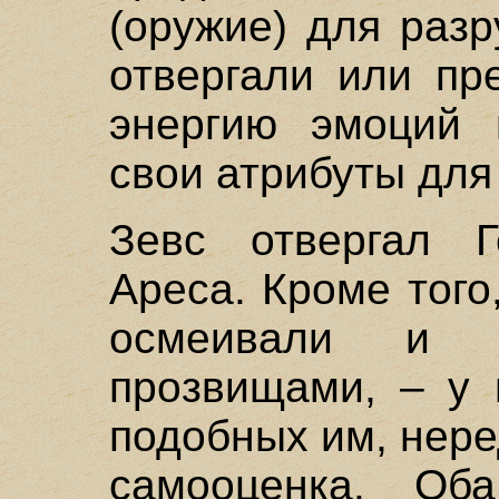
(оружие) для раз
отвергали или пр
энергию эмоций 
свои атрибуты для
Зевс отвергал 
Ареса. Кроме того
осмеивали и 
прозвищами, – у 
подобных им, нер
самооценка. О