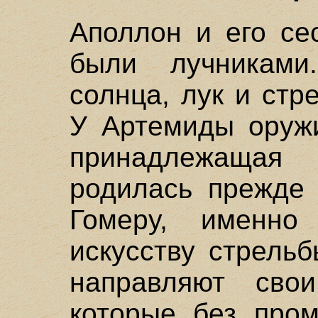
Аполлон и его се
были лучниками
солнца, лук и стр
У Артемиды оружи
принадлежащая
родилась прежде 
Гомеру, именно
искусству стрель
направляют сво
которые без пром