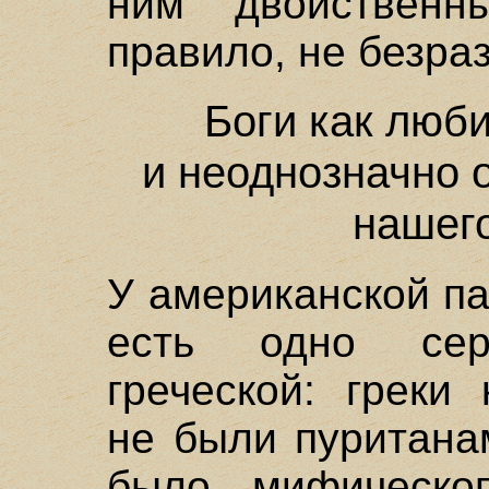
ним двойственн
правило, не безраз
Боги как люб
и неоднозначно 
нашег
У американской п
есть одно сер
греческой: греки
не были пуритана
было мифическог