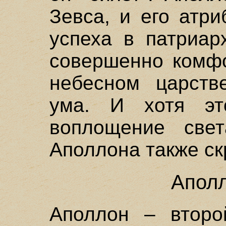
Зевса, и его атр
успеха в патриар
совершенно комфо
небесном царств
ума. И хотя эт
воплощение све
Аполлона также ск
Аполл
Аполлон – второ