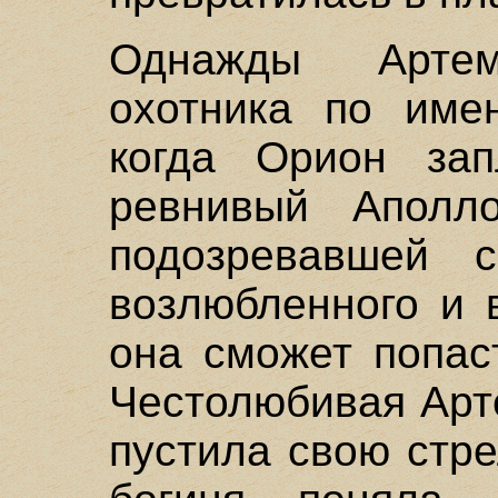
Однажды Арте
охотника по имен
когда Орион за
ревнивый Аполл
подозревавшей 
возлюбленного и 
она сможет попаст
Честолюбивая Арт
пустила свою стре