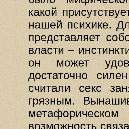
какой присутствуе
нашей психике. Д
представляет соб
власти – инстинкт
он может удовл
достаточно силен
считали секс за
грязным. Вынаши
метафорическо
возможность связа