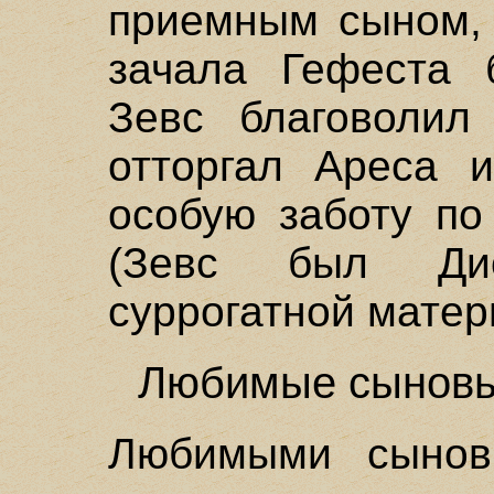
приемным сыном, 
зачала Гефеста 
Зевс благоволил
отторгал Ареса 
особую заботу по
(Зевс был Дио
суррогатной матер
Любимые сыновья
Любимыми сынов