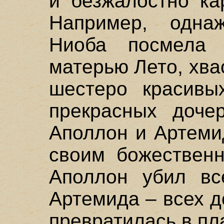
и безжалостно ка
Например, одна
Ниоба посмела 
матерью Лето, хвас
шестеро красивы
прекрасных доче
Аполлон и Артеми
своим божественн
Аполлон убил вс
Артемида – всех 
превратилась в пл