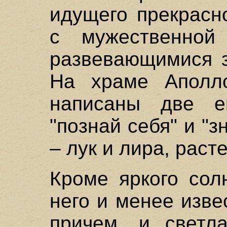
идущего прекрасн
с мужественной
развевающимися з
На храме Аполл
написаны две е
"познай себя" и "з
– лук и лира, раст
Кроме яркого сол
него и менее изве
причем, и светл