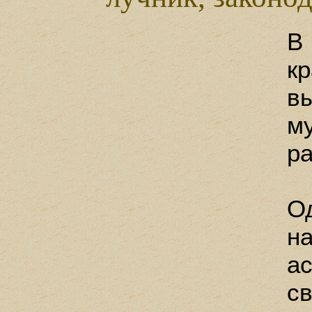
В
к
в
му
ра
О
н
ас
с