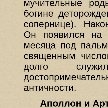
мучительные род
богине деторожде
сопернице). Нако
Он появился на 
месяца под пальм
священным число
долго служ
достопримечател
античности.
Аполлон и Ар