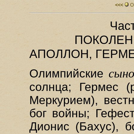
<<<
О
Час
ПОКОЛЕН
АПОЛЛОН, ГЕРМЕ
сыно
Олимпийские
солнца; Гермес (
Меркурием), вестн
бог войны; Гефест
Дионис (Бахус), б