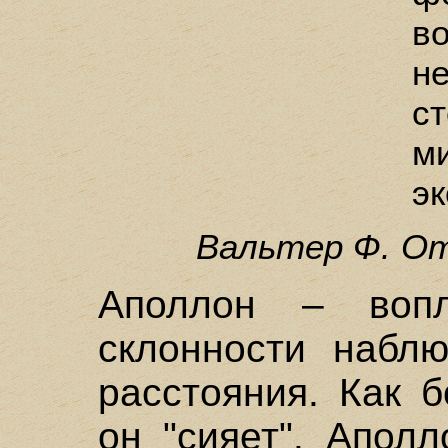
в
н
с
м
эк
Вальтер Ф. От
Аполлон – вопл
склонности наблю
расстояния. Как б
он "сияет". Апол