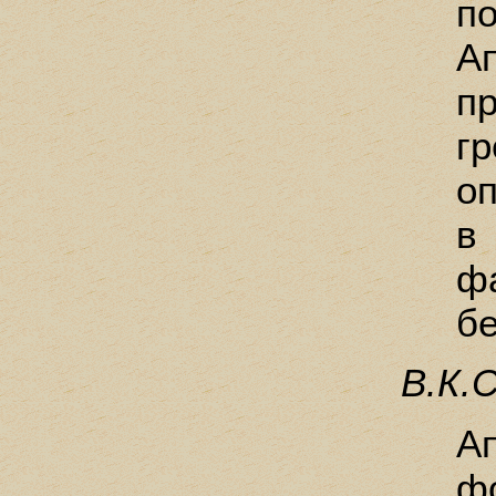
п
А
п
гр
о
в
фа
б
В.К.
А
ф