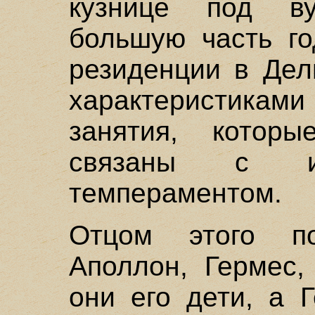
кузнице под в
большую часть го
резиденции в Де
характеристикам
занятия, котор
связаны с и
темпераментом.
Отцом этого п
Аполлон, Гермес,
они его дети, а 