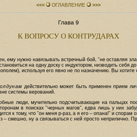
<<<
ОГЛАВЛЕHИЕ
>>>
Глава 9
К ВОПРОСУ О КОНТРУДАРАХ
ен, ему нужно навязывать встречный бой, "не оставляя зла
становиться на одну доску с индуктором, низводить себя д
иополем), используя его явно не по назначению. Вы хотите 
олдунам
действительно может быть применен прием лич
овне системы верований.
обные люди, мучительно подсчитывающие на пальцах после
ронам в поисках "черных магов", едва лишь у них забур
ся к тому, что "он меня р-раз, а я его – опана!" и спорам 
з – смешно, ну а связываться с ней просто неприлично. Пр