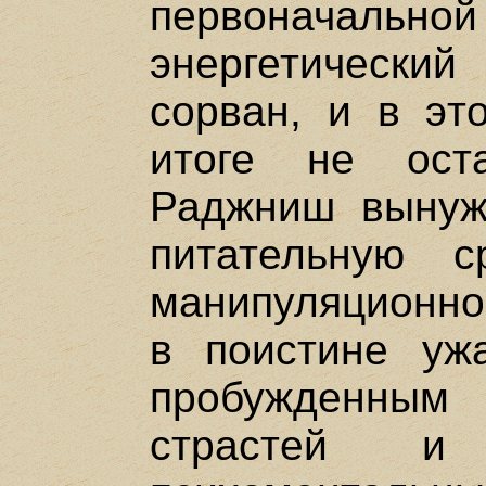
первоначаль
энергетическ
сорван, и в э
итоге не ост
Раджниш вынуж
питательную 
манипуляционно
в поистине уж
пробужденны
страстей и