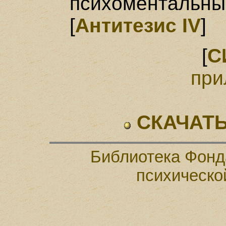
психоменталь
[
Антитезис IV
]
[
С
при
СКАЧАТЬ
Библиотека Фонд
психическо