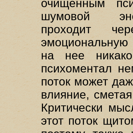
очищенным пси
шумовой эне
проходит чер
эмоциональную 
на нее никако
психоментал нем
поток может даж
влияние, сметая
Критически мыс
этот поток щито