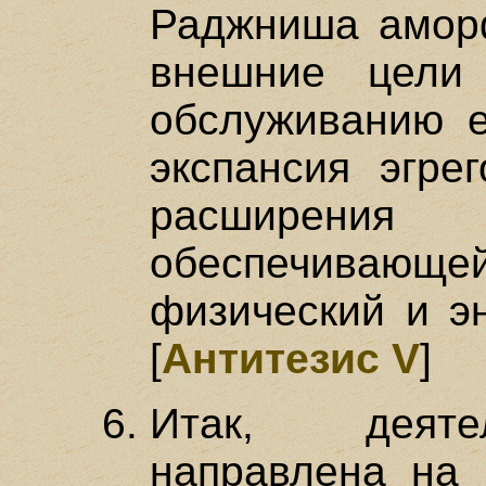
Раджниша аморф
внешние цели 
обслуживанию е
экспансия эгре
расширения п
обеспечив
физический и эн
[
Антитезис V
]
Итак, деяте
направлена на 