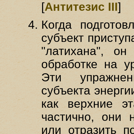
[
Антитезис III
]
Когда подготов
субъект приступ
"латихана", он
обработке на у
Эти упражнен
субъекта энерги
как верхние э
частично, они 
или отразить п