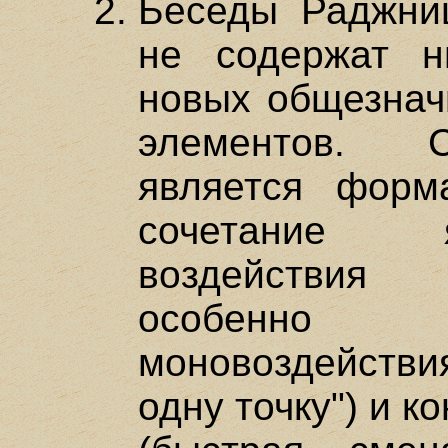
Беседы Раджни
не содержат н
новых общезна
элементов. С
является форм
сочетание 
воздействия 
особенно
моновоздействи
одну точку") и к