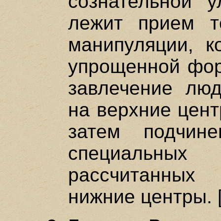
сознательной у
лежит прием те
манипуляции, к
упрощенной фор
завлечение люд
на верхние цент
затем подчин
специальн
рассчитанных
нижние центры. 