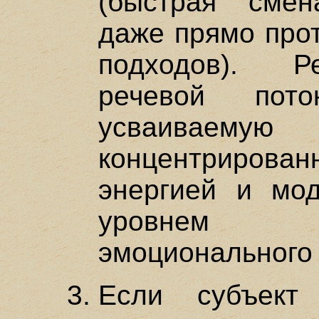
(быстрая смен
даже прямо про
подходов). Р
речевой пот
усваиваемую 
концентрирова
энергией и мо
уровнем 
эмоционального 
Если субъект