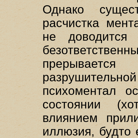
Однако сущес
расчистка мент
не доводится
безответст
прерываетс
разрушительн
психоментал ос
состоянии (х
влиянием прили
иллюзия, будто 