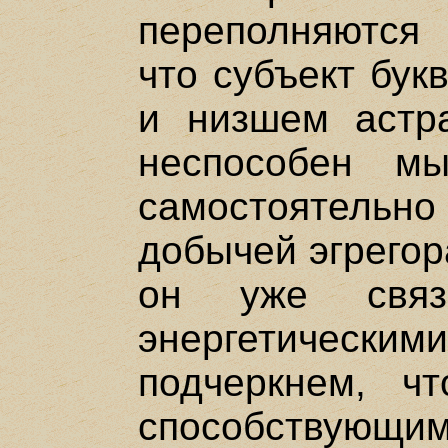
переполняются 
что субъект бук
и низшем астра
неспособен мы
самостоятельно
добычей эгрегор
он уже связа
энергетическ
подчеркнем, ч
способствующим 