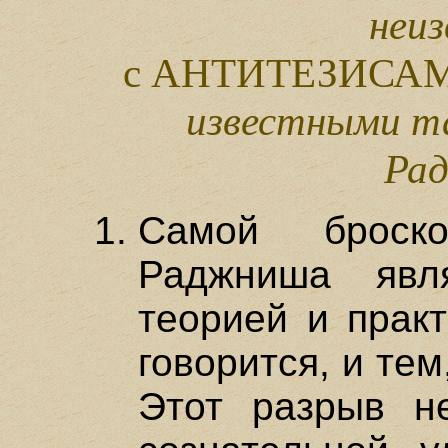
неи
с АНТИТЕЗИСАМ
известными т
Ра
Самой броск
Раджниша явл
теорией и практ
говорится, и тем
Этот разрыв н