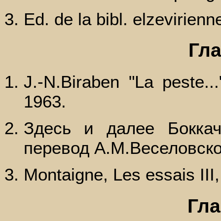
Ed. de la bibl. elzevirienn
Гла
J.-N.Biraben "La peste..
1963.
Здесь и далее Боккач
перевод А.М.Веселовско
Montaigne, Les essais III, 
Гла