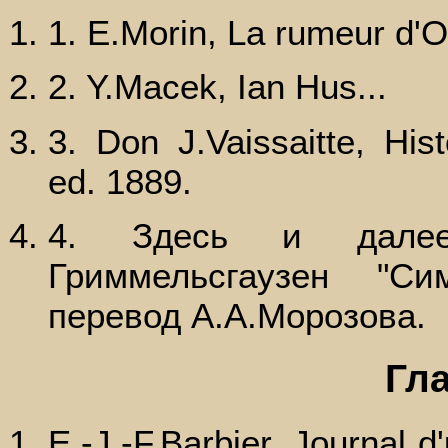
1. E.Morin, La rumeur d'O
2. Y.Macek, Ian Hus...
3. Don J.Vaissaitte, His
ed. 1889.
4. Здесь и дале
Гриммельсгаузен "Си
перевод А.А.Морозова.
Гл
Е.-J.-F.Barbier, Journal 