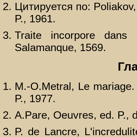
Цитируется по: Poliakov, H
P., 1961.
Traite incorpore dans
Salamanque, 1569.
Гл
M.-O.Metral, Le mariage. 
P., 1977.
A.Pare, Oeuvres, ed. P., d
P. de Lancre, L'increduli