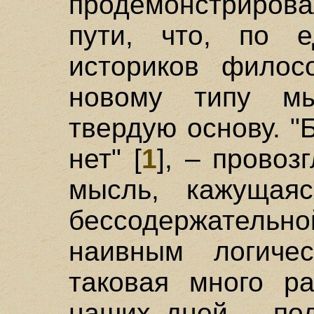
продемонстрирова
пути, что, по 
историков филос
новому типу мы
твердую основу. "
нет" [
1
], – прово
мысль, кажущая
бессодержатель
наивным логиче
таковая много р
наших дней – под