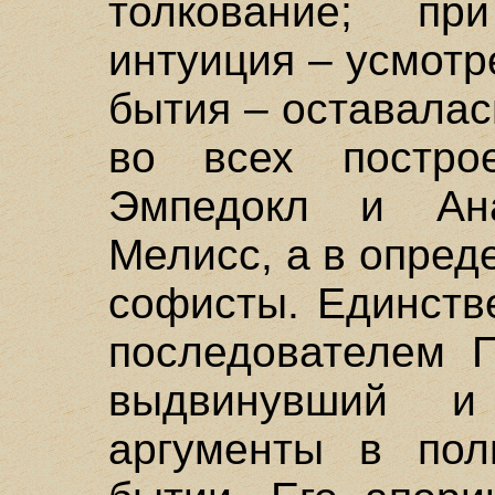
толкование; пр
интуиция – усмот
бытия – оставалас
во всех постро
Эмпедокл и Ана
Мелисс, а в опре
софисты. Единств
последователем 
выдвинувший 
аргументы в пол