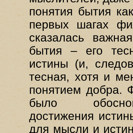
понятия бытия как
первых шагах фи
сказалась важная
бытия – его тес
истины (и, следо
тесная, хотя и ме
понятием добра. 
было обоснов
достижения истин
для мысли и исти