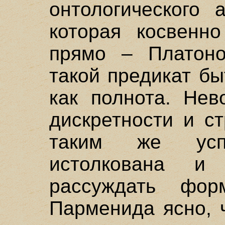
онтологического 
которая косвенн
прямо – Платон
такой предикат бы
как полнота. Нев
дискретности и с
таким же усп
истолкована и
рассуждать фор
Парменида ясно, ч