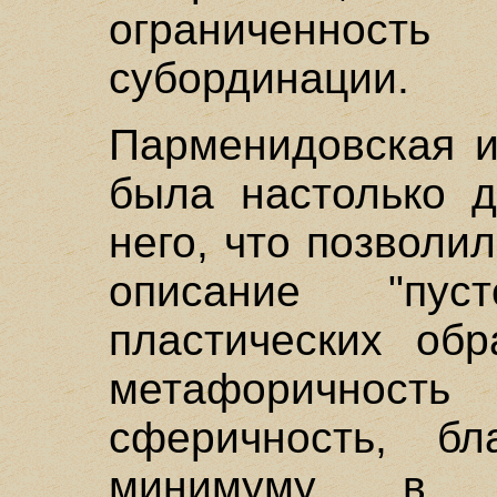
ограниченно
субординации.
Парменидовская и
была настолько д
него, что позволи
описание "пус
пластических об
метафоричность 
сферичность, бл
минимуму, в к