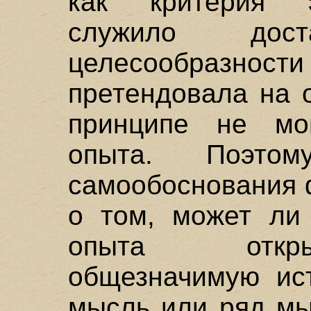
как критерия 
служило дост
целесообразности
претендовала на 
принципе не мо
опыта. Поэто
самообоснования 
о том, может ли
опыта откры
общезначимую ист
мысль или ряд мы