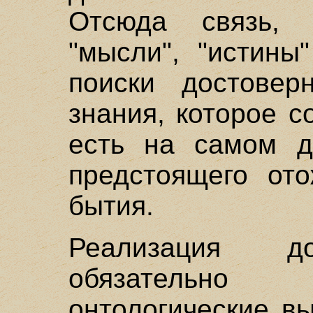
Отсюда связь, 
"мысли", "истины
поиски достовер
знания, которое с
есть на самом д
предстоящего от
бытия.
Реализация до
обязательн
онтологические в