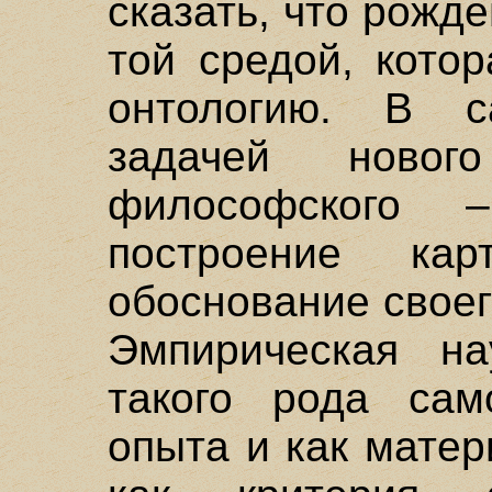
сказать, что рож
той средой, кото
онтологию. В с
задачей ново
философского
построение к
обоснование своег
Эмпирическая н
такого рода сам
опыта и как мате