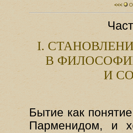
<<<
О
Част
I. СТАНОВЛЕН
В ФИЛОСОФИ
И С
Бытие как поняти
Парменидом, и х