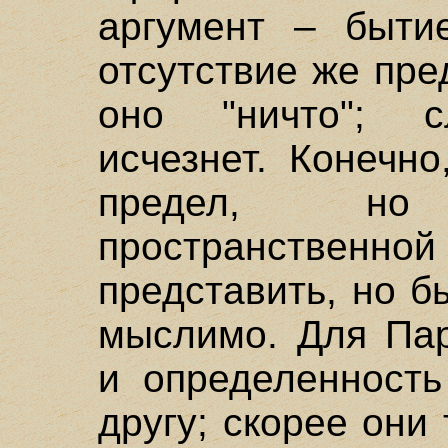
аргумент – бытие
отсутствие же пре
оно "ничто"; с
исчезнет. Конечн
предел, н
пространственн
представить, но б
мыслимо. Для Пар
и определенность
другу; скорее они 