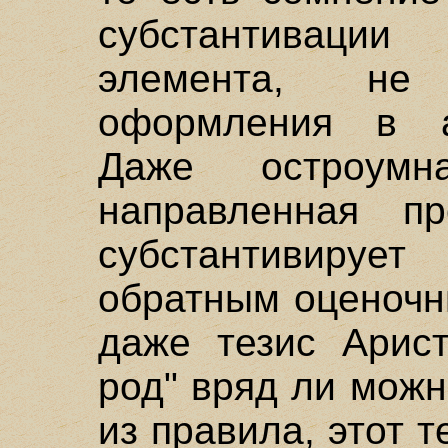
субстантиваци
элемента, не
оформления в а
Даже остроумн
направленная пр
субстантивирует
обратным оценочн
даже тезис Арист
род" вряд ли мож
из правила, этот 