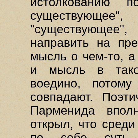
истолкованию п
существующ
"существующее
направить на пре
мысль о чем-то, а
и мысль в тако
воедино, потому
совпадают. Поэти
Парменида впол
открыл, что сред
по себе суть 