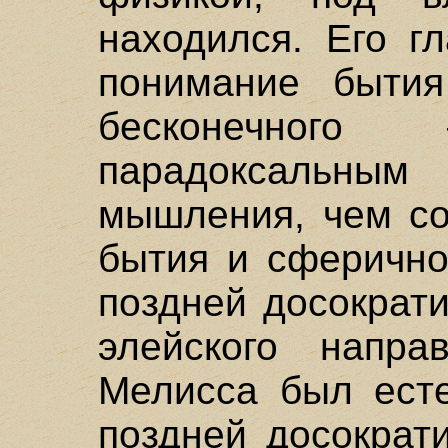
находился. Его г
понимание бытия
бесконечног
парадоксальн
мышления, чем с
бытия и сферично
поздней досократи
элейского напр
Мелисса был есте
поздней досократ