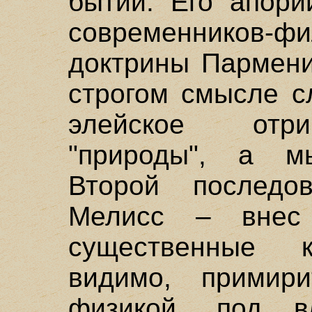
бытии. Его апори
современников-фи
доктрины Пармени
строгом смысле с
элейское отр
"природы", а м
Второй последо
Мелисс – внес
существенные к
видимо, примир
физикой, под в