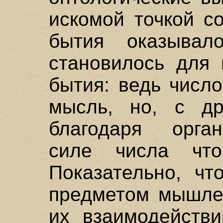
искомой точкой с
бытия оказывал
становилось для 
бытия: ведь число
мысль, но, с др
благодаря орган
силе числа что
Показательно, чт
предметом мышлен
их взаимодействи