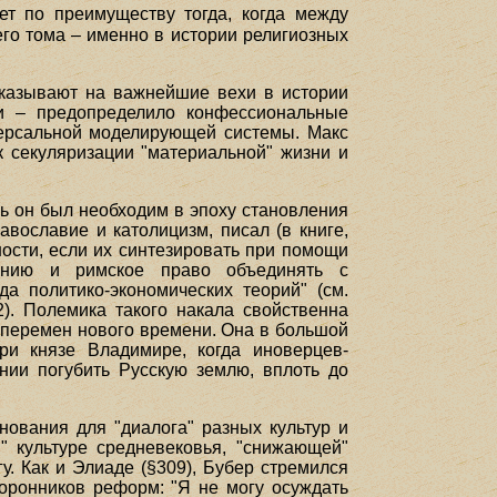
ет по преимуществу тогда, когда между
его тома – именно в истории религиозных
указывают на важнейшие вехи в истории
ии – предопределило конфессиональные
версальной моделирующей системы. Макс
к секуляризации "материальной" жизни и
ь он был необходим в эпоху становления
ославие и католицизм, писал (в книге,
ности, если их синтезировать при помощи
тению и римское право объединять с
а политико-экономических теорий" (см.
2). Полемика такого накала свойственна
 перемен нового времени. Она в большой
ри князе Владимире, когда иноверцев-
нии погубить Русскую землю, вплоть до
нования для "диалога" разных культур и
" культуре средневековья, "снижающей"
у. Как и Элиаде (§309), Бубер стремился
оронников реформ: "Я не могу осуждать