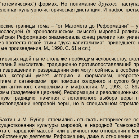
другого
 "тотемических") формах. Но понимание
наступа
еленная культурно-историческая дистанция. И пафос треть
ческие границы тома – "от Магомета до Реформации" – 
последней (в хронологическом смысле) мировой религ
ейская Реформация знаменовала конец религии как уни
з протестантской этики "духа капитализма", приведшего 
 произведения. М., 1990. С. 61 и сл.).
гиозных идей ныне столь же необходим человечеству, скол
авный мыслитель, традиционно противопоставлявший прав
ем извращении и развращении они могут сойтись, в особен
даизма, который умеет истерию и формализм, неврас
тием и сатанизмом при помощи холодного и сухого блуд
ки античного символизма и мифологии. М., 1993. С. 89
хизмы (разделения церквей), Реформации и революционных
вную традицию, начиная с летописного выбора веры п
исповедании неправой веры, но в специальном стремле
Бахтин и М. Бубер, стремились отыскать исторические ос
существования культуры мировой, в народной "смеховой
та с народной массой, или в личностном отношении к Бог
войственную деятелям Реформации, даже в отношении ст