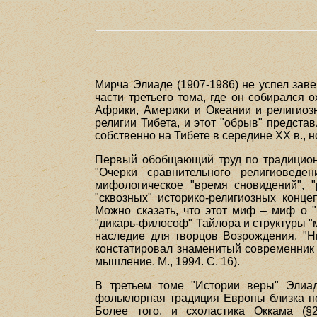
Мирча Элиаде (1907-1986) не успел зав
части третьего тома, где он собирался 
Африки, Америки и Океании и религиоз
религии Тибета, и этот "обрыв" предст
собственно на Тибете в середине XX в.,
Первый обобщающий труд по традиционным
"Очерки сравнительного религиоведен
мифологическое "время сновидений", 
"сквозных" историко-религиозных конц
Можно сказать, что этот миф – миф о "
"дикарь-философ" Тайлора и структуры "м
наследие для творцов Возрождения. "Ни
констатировал знаменитый современник 
мышление. М., 1994. С. 16).
В третьем томе "Истории веры" Элиад
фольклорная традиция Европы близка пе
Более того, и схоластика Оккама (§