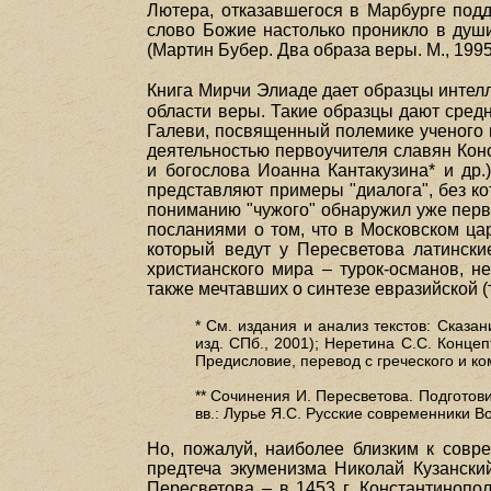
Лютера, отказавшегося в Марбурге подд
слово Божие настолько проникло в души
(Мартин Бубер. Два образа веры. М., 1995
Книга Мирчи Элиаде дает образцы интел
области веры. Такие образцы дают сред
Галеви, посвященный полемике ученого 
деятельностью первоучителя славян Кон
и богослова Иоанна Кантакузина* и др
представляют примеры "диалога", без к
пониманию "чужого" обнаружил уже первы
посланиями о том, что в Московском цар
который ведут у Пересветова латински
христианского мира – турок-османов, н
также мечтавших о синтезе евразийской (
* См. издания и анализ текстов: Сказа
изд. СПб., 2001); Неретина С.С. Конце
Предисловие, перевод с греческого и ко
** Сочинения И. Пересветова. Подготови
вв.: Лурье Я.С. Русские современники В
Но, пожалуй, наиболее близким к совр
предтеча экуменизма Николай Кузански
Пересветова – в 1453 г. Константинопол