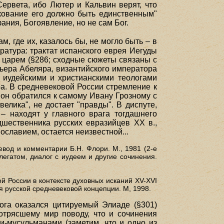
ервета, ибо Лютер и Кальвин верят, что
лкование его должно быть единственным"
фания, Богоявление, но не сам Бог.
м, где их, казалось бы, не могло быть – в
атура: трактат испанского еврея Иегуды
 царем (§286; сходные сюжеты связаны с
ьера Абеляра, византийского императора
 иудейскими и христианскими теологами
а. В средневековой России стремление к
 он обратился к самому Ивану Грозному с
елика", не достает "правды". В диспуте,
– находят у главного врага тогдашнего
дшественника русских евразийцев XX в.,
ославием, остается неизвестной...
евод и комментарии Б.Н. Флори. М., 1981 (2-е
легатом, диалог с иудеем и другие сочинения.
ой России в контексте духовных исканий XV-XVI
я русской средневековой концепции. М, 1998.
ога оказался цитируемый Элиаде (§301)
отрясшему мир поводу, что и сочинения
ми-мусульманами (заметим, что и одно из