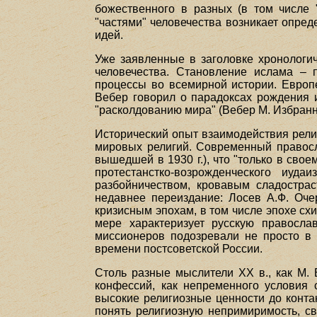
божественного в разных (в том числе
"частями" человечества возникает опред
идей.
Уже заявленные в заголовке хронологи
человечества. Становление ислама – 
процессы во всемирной истории. Европ
Вебер говорил о парадоксах рождения и
"расколдованию мира" (Вебер М. Избранные
Исторический опыт взаимодействия рели
мировых религий. Современный правосл
вышедшей в 1930 г.), что "только в сво
протестанстко-возрожденческого иу
разбойничеством, кровавым сладострас
недавнее переиздание: Лосев А.Ф. Очер
кризисным эпохам, в том числе эпохе с
мере характеризует русскую правосла
миссионеров подозревали не просто в 
времени постсоветской России.
Столь разные мыслители XX в., как М. 
конфессий, как непременного условия 
высокие религиозные ценности до контак
понять религиозную непримиримость, с