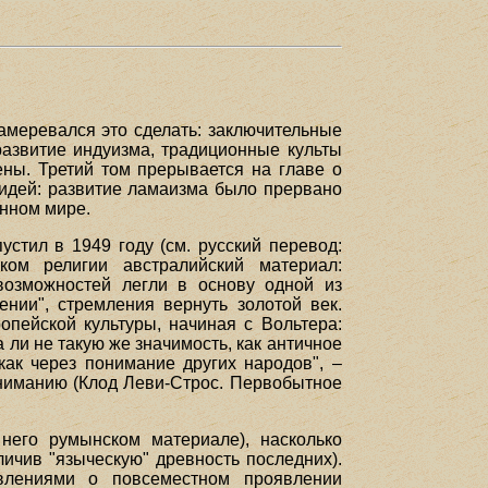
амеревался это сделать: заключительные
 развитие индуизма, традиционные культы
ны. Третий том прерывается на главе о
 идей: развитие ламаизма было прервано
енном мире.
устил в 1949 году (см. русский перевод:
иком религии австралийский материал:
возможностей легли в основу одной из
нии", стремления вернуть золотой век.
опейской культуры, начиная с Вольтера:
 ли не такую же значимость, как античное
как через понимание других народов", –
ониманию (Клод Леви-Строс. Первобытное
него румынском материале), насколько
ичив "языческую" древность последних).
авлениями о повсеместном проявлении