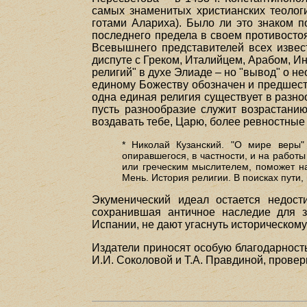
самых знаменитых христианских теолог
готами Алариха). Было ли это знаком п
последнего предела в своем противостоя
Всевышнего представителей всех извес
диспуте с Греком, Италийцем, Арабом, Ин
религий" в духе Элиаде – но "вывод" о 
единому Божеству обозначен и предшеств
одна единая религия существует в разно
пусть разнообразие служит возрастанию
воздавать тебе, Царю, более ревностные 
* Николай Кузанский. "О мире веры"
опиравшегося, в частности, и на работ
или греческим мыслителем, поможет н
Мень. История религии. В поисках пути, и
Экуменический идеал остается недост
сохранившая античное наследие для з
Испании, не дают угаснуть историческо
Издатели приносят особую благодарност
И.И. Соколовой и Т.А. Правдиной, пров