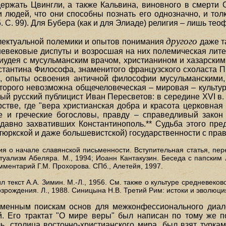
ержать Цвингли, а также Кальвина, виновного в смерти С
 людей, что они способны познать его однозначно, и то
. С. 99). Для Бубера (как и для Элиаде) религия – лишь тео
другого
лектуальной полемики и опытов понимания
даже та
невековые диспуты и возросшая на них полемическая литер
иудея с мусульманским врачом, христианином и хазарским
стантина Философа, знаменитого французского схоласта П
.), опыты освоения античной философии мусульманскими,
оторого невозможна общечеловеческая – мировая – культур
й русский публицист Иван Пересветов: в середине XVI в.
стве, где "вера христианская добра и красота церковная в
е и греческие богословы, правду – справедливый закон 
едавно захвативших Константинополь.** Судьба этого пре
тюркской и даже большевистской) государственности с прав
ния о начале славянской письменности. Вступительная статья, пер
птуализм Абеляра. М., 1994; Иоанн Кантакузин. Беседа с папским 
мментарий Г.М. Прохорова. СПб., Алетейя, 1997.
л текст A.A. Зимин. М.-Л., 1956. См. также о культуре средневеков
озрождения. Л., 1988. Синицына Н.В. Третий Рим: истоки и эволюци
еменным поискам основ для межконфессионального диал
й. Его трактат "О мире веры" был написан по тому же п
ь, столица восточно-христианского мира, был взят турка