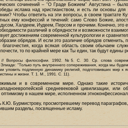
ических сочинений – "О Граде Божием" Августина – был
обеды ислама над христианством, и есть ли основы для
нии? Чтобы ответить на эти вопросы, в своем трактате К
тных ему конфессий и течений: само Слово Божие, апос
дусом, Халдеем, Иудеем, Персом и прочими. Конечно, это 
необходимости различий в обрядности и возможности взаим
ует достижениям современной культурологии и сравнитель
образии обрядов. И если это различие обрядов отменить, п
 благочестия, когда всякая область своим обычаем служ
почести, то по крайней мере как Ты един, так будут едины 
 // Вопросы философии. 1992. №5. С. 30. Ср. слова совреме
ы Элиаде: "Только путь внутреннего сопереживания, когда мы буде
ам уловить подлинную динамику религий, подготовивших мир к я
стины и жизни. Т. 1. М., 1991. С. 11).
ижимым и в современном мире. Однако такие историч
ападноевропейской средневековой цивилизации, или об
му оптимизму в нашем мире, исполненном этноконфессионал
ь К.Ю. Бурмистрову, просмотревшему перевод параграфов
ерившим разделы, посвященные исламу.