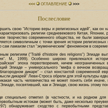
<<<
ОГЛАВЛЕHИЕ
>>>
Послесловие
ершить свою "Историю веры и религиозных идей", как он н
охарактеризовать религии средневекового Китая, Японии,
ное творчество современного общества, не были заверше
авляется символичным с точки зрения истории религиозных
 но сам ламаизм стал "экуменическим" феноменом в соврем
 религиям ("Traité d'histoire des religions") Элиаде вып
ия". М., 1999). Особенно широко привлекался истор
"райская" эпоха первотворения, ничем неограниченных 
епций Элиаде – универсального "мифа о вечном возвраще
благородном дикаре" – стал константой современной евр
ысли дикарей" Леви-Строса обрели для этой культуры едва
какая часть человечества не может понять себя иначе, 
Элиаде, посвятивший, как и Элиаде, свою жизнь этому п
е специально отметил (в частности, и на родном для 
рвобытным истокам (может быть, даже несколько преувел
297) обнаруживает сходство с первобытными предст