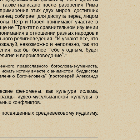
о также написано после разорения Рима
 примирения этих двух миров, достигших
узанец собирает для диспута перед лицом
толы Петр и Павел принимают участие в
еще не "Трактат о сравнительном изучении
опонимания в отношении разных народов к
ного религиоведения. "И узнают все, что
ожалуй, невозможно и неполезно, так что
ения, как бы более Тебе угодным, будет
религия и вероисповедание".*
нного православного богослова-экумениста,
м искать истину вместе с анимистом, буддистом
влению Богочеловека" (протоиерей Александр
еские феномены, как культура ислама,
разцы иудео-мусульманской культуры в
ьных конфликтов.
, посвященных средневековому иудаизму,