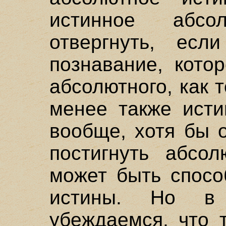
истинное абс
отвергнуть, есл
познавание, кото
абсолютного, как т
менее также исти
вообще, хотя бы 
постигнуть абсо
может быть спосо
истины. Но в
убеждаемся, что 