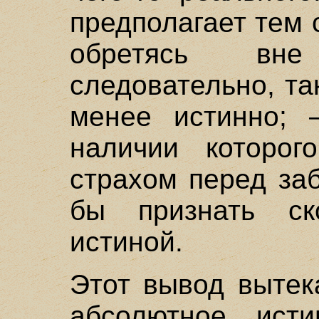
предполагает тем 
обретясь вне
следовательно, та
менее истинно; 
наличии которог
страхом перед за
бы признать ск
истиной.
Этот вывод вытека
абсолютное ист