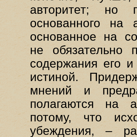
авторитет; но 
основанного на а
основанное на со
не обязательно 
содержания его и
истиной. Придер
мнений и предра
полагаются на а
потому, что исх
убеждения, – р