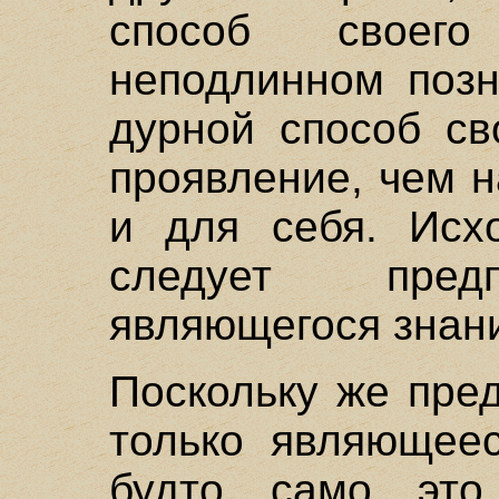
способ своег
неподлинном позн
дурной способ св
проявление, чем н
и для себя. Исхо
следует пред
являющегося знан
Поскольку же пре
только являющеес
будто само это