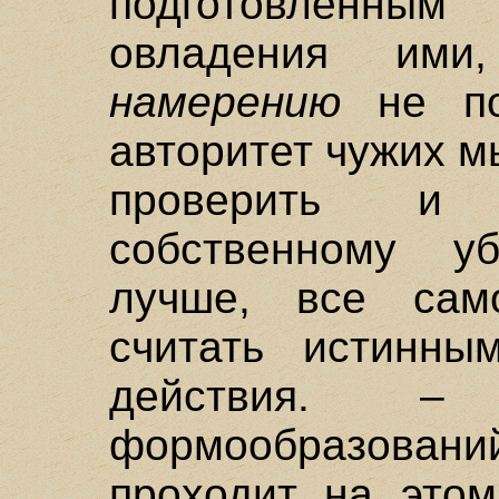
подготовленным
овладения ими
намерению
не по
авторитет чужих м
проверить и 
собственному у
лучше, все сам
считать истинны
действия. – П
формообразовани
проходит на этом