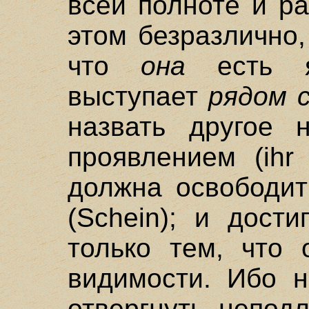
всей полноте и р
этом безразлично,
что
она
есть яв
выступает
рядом 
назвать другое 
проявлением (ihr
должна освободит
(Schein); и дост
только тем, что 
видимости. Ибо н
отвергнуть непод