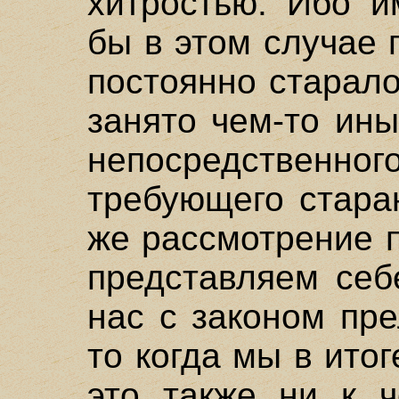
хитростью. Ибо и
бы в этом случае 
постоянно старало
занято чем-то ин
непосредственног
требующего стара
же рассмотрение 
представляем себ
нас с законом пр
то когда мы в ито
это также ни к ч