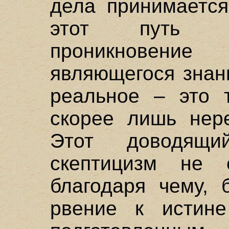
дела принимается
этот путь ес
проникновени
являющегося знан
реальное – это т
скорее лишь нере
Этот доводящ
скептицизм не 
благодаря чему, 
рвение к истин