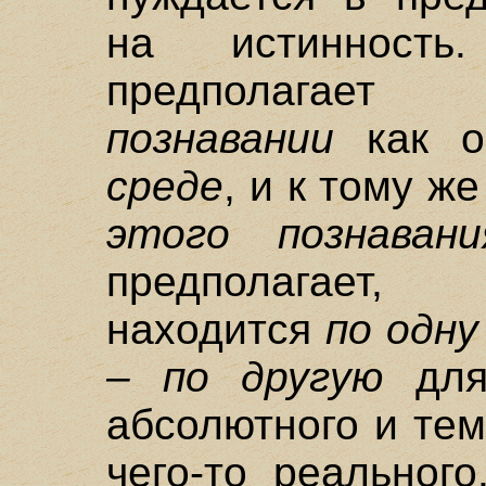
на истинност
предполагае
познавании
как о
среде
, и к тому ж
этого познавани
предполагает,
находится
по одну
– по другую
для
абсолютного и тем
чего-то реальног