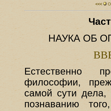
<<<
О
Част
НАУКА ОБ 
ВВ
Естественно п
философии, преж
самой сути дела, 
познаванию того