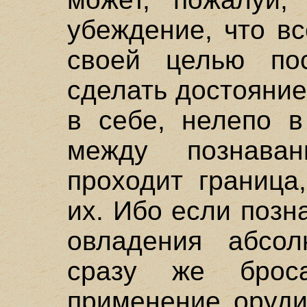
убеждение, что в
своей целью пос
сделать достояние
в себе, нелепо в
между познава
проходит граница
их. Ибо если позн
овладения абсол
сразу же брос
применение оруди