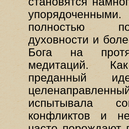
становятся намно
упорядоченны
полностью по
духовности и боле
Бога на прот
медитаций. Ка
преданный ид
целенаправлен
испытывала со
конфликтов и не
часто порождают 