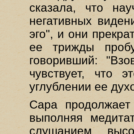
сказала, что нау
негативных виден
эго", и они прекр
ее трижды пробу
говоривший: "Взо
чувствует, что э
углублении ее дух
Сара продолжает
выполняя медита
слушанием выс