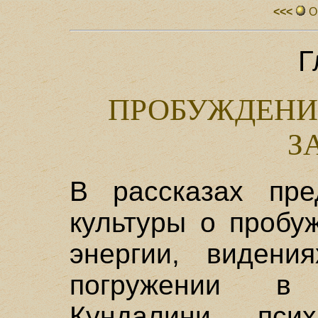
<<<
О
Г
ПРОБУЖДЕНИ
З
В рассказах пре
культуры о пробу
энергии, видени
погружении в
Кундалини псих