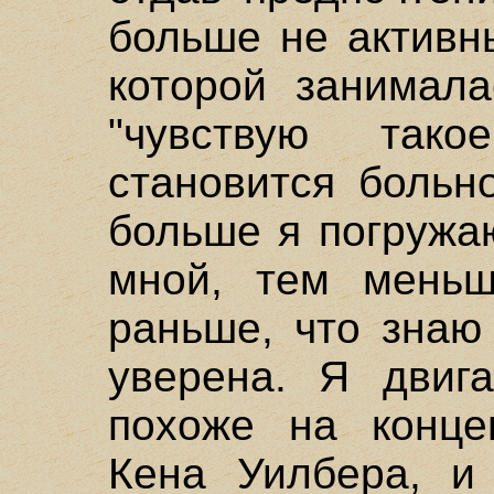
больше не активн
которой занимала
"чувствую тако
становится больн
больше я погружа
мной, тем мень
раньше, что знаю
уверена. Я двига
похоже на концеп
Кена Уилбера, и