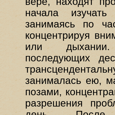
вере, находят пр
начала изучать
занимаясь по ча
концентрируя вни
или дыхании
последующих дес
трансценденталь
занималась ею, м
позами, концентр
разрешения проб
день. После