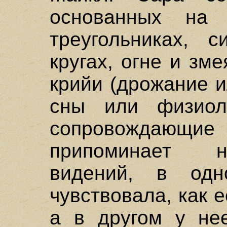
основанных на 
треугольниках, 
кругах, огне и зм
крийи (дрожание и
сны или физиоло
сопровождающ
припоминает н
видений, в од
чувствовала, как е
а в другом у не