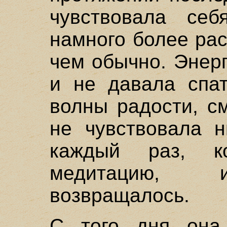
чувствовала себ
намного более ра
чем обычно. Энер
и не давала спат
волны радости, с
не чувствовала н
каждый раз, к
медитацию, и
возвращалось.
С того дня она