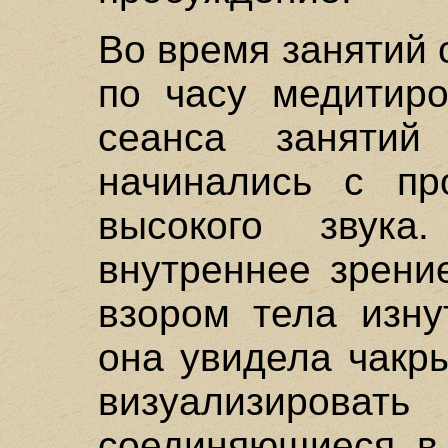
Во время занятий
по часу медитир
сеанса занятий
начинались с пр
высокого звук
внутреннее зрени
взором тела изну
она увидела чакр
визуализиров
соединяющиеся в 