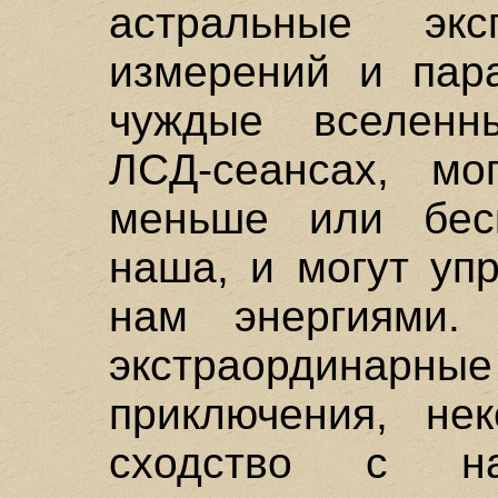
астральные эк
измерений и пар
чуждые вселенн
ЛCД-сеансах, мо
меньше или бес
наша, и могут уп
нам энергиями.
экстраордина
приключения, не
сходство с нау