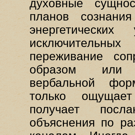
духовные сущно
планов сознани
энергетических
исключитель
переживание соп
образом или 
вербальной фор
только ощущае
получает посл
объяснения по ра