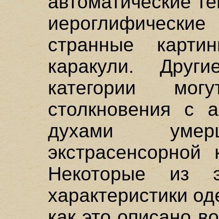
автоматические те
иероглифические
странные карти
каракули. Друг
категории мо
столкновения с 
духами уме
экстрасенсорной 
Некоторые из 
характеристики о
как это описано в