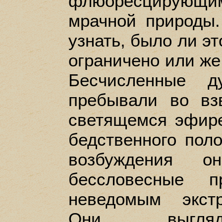
флюоресцирующ
мрачной природы
узнать, было ли эт
ограничено или же
Бесчисленные 
пребывали во вз
светящемся эфире
бедственного пол
возбуждения о
бессловесные п
неведомым экст
Они выгляд