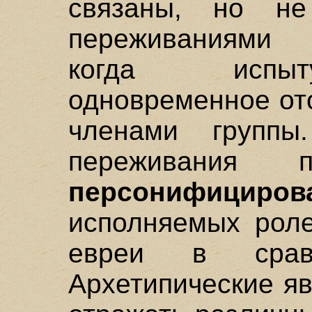
связаны, но н
переживаниями г
когда испыт
одновременное от
членами группы
переживания п
персонифицир
исполняемых роле
евреи в срав
Архетипические яв