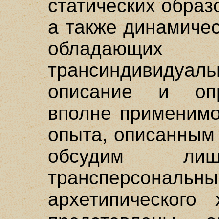
статических образ
а также динамичес
обладающих
трансиндивидуаль
описание и опр
вполне применимо
опыта, описанным 
обсудим л
трансперсона
архетипического 