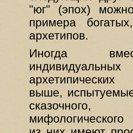
"юг" (эпох) можн
примера богаты
архетипов.
Иногда вмес
индивидуальн
архетипических
выше, испытуемые
сказочного,
мифологического 
из них имеют про