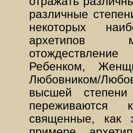
отражать различн
различные степен
некоторых наиб
архетипов м
отождествление
Ребенком, Женщ
Любовником/Лю
высшей степени
переживаются 
священные, как 
примере архети