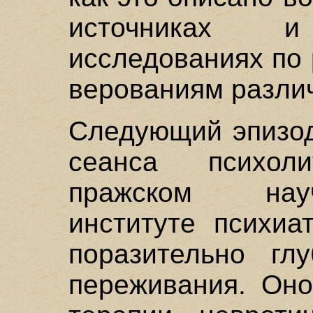
источниках и 
исследованиях по 
верованиям различ
Следующий эпизод
сеанса психол
пражском научн
институте психиа
поразительно глу
переживания. Оно