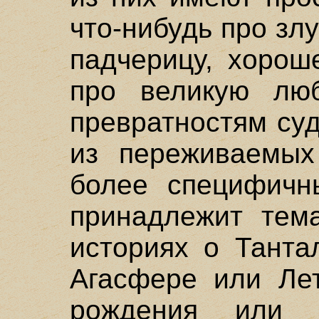
что-нибудь про зл
падчерицу, хорош
про великую люб
превратностям суд
из переживаемых
более специфичн
принадлежит тема
историях о Танта
Агасфере или Лет
рождения или 