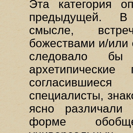
Эта категория о
предыдущей. В
смысле, встр
божествами и/или
следовало бы 
архетипические 
согласившие
специалисты, зна
ясно различали 
форме обоб