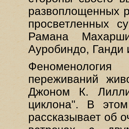
развоплощенных р
просветленных с
Рамана Махарш
Ауробиндо, Ганди 
Феноменологи
переживаний жив
Джоном К. Лилли
циклона". В этом
рассказывает об о