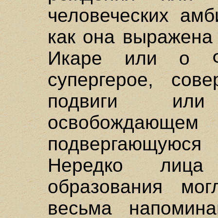
человеческих амб
как она выражена
Икаре или о 
супергерое, сов
подвиги ил
освобождающ
подвергающуюся
Нередко лица
образования мог
весьма напомин