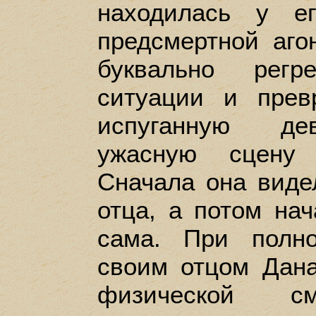
находилась у е
предсмертной аго
буквально регр
ситуации и прев
испуганную де
ужасную сцену 
Сначала она виде
отца, а потом на
сама. При полн
своим отцом Дана
физической с