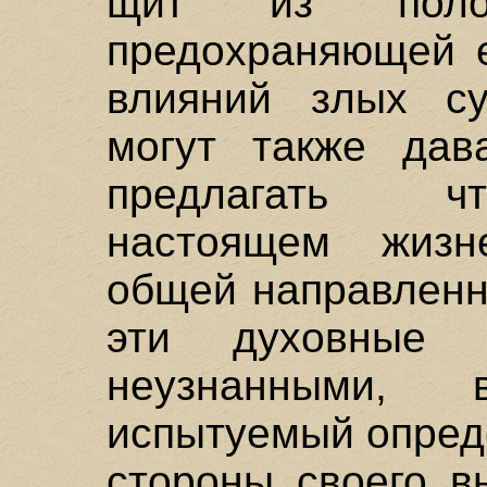
щит из полож
предохраняющей е
влияний злых су
могут также дав
предлагать чт
настоящем жизн
общей направленн
эти духовные 
неузнанными,
испытуемый опред
стороны своего в