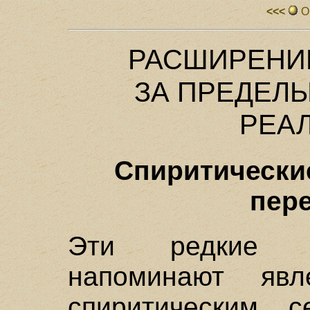
<<<
О
РАСШИРЕНИ
ЗА ПРЕДЕЛ
РЕА
Спиритически
пер
Эти редкие п
напоминают явл
спиритическим с