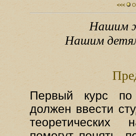
<<<
О
Нашим ж
Нашим детям
Пре
Первый курс по 
должен ввести ст
теоретических н
помогут понять, 