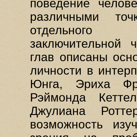
поведение челове
различными точ
отдельного 
заключительной ч
глав описаны осн
личности в интер
Юнга, Эриха Фр
Рэймонда Кетте
Джулиана Ротте
возможность изу