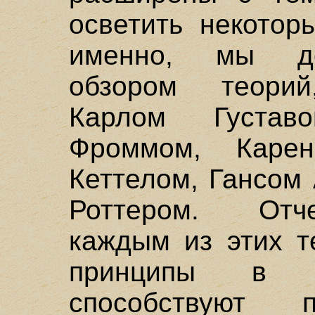
осветить некотор
именно, мы до
обзором теорий
Карлом Густа
Фроммом, Каре
Кеттелом, Гансом
Роттером. Отч
каждым из этих т
принципы в з
способствуют 