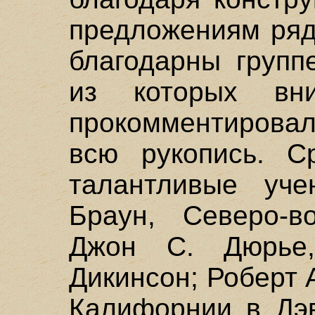
предложениям ряд
благодарны групп
из которых вн
прокомментирова
всю рукопись. С
талантливые уче
Браун, Северо-во
Джон С. Дюрье,
Дикинсон; Роберт 
Калифорнии в Дэв