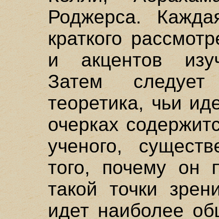
Роджерса. Кажда
краткого рассмот
и акцентов изуч
Затем следует
теоретика, чьи ид
очерках содержит
ученого, сущест
того, почему он 
такой точки зрен
идет наиболее об