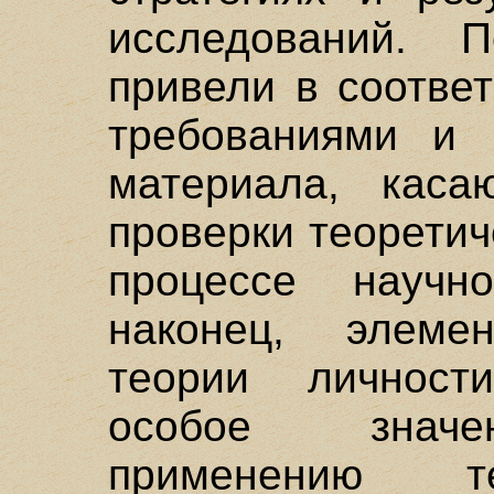
исследований.
привели в соотве
требованиями и 
материала, каса
проверки теорети
процессе научн
наконец, элеме
теории личност
особое значе
применению те