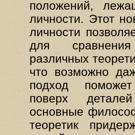
положений, лежа
личности. Этот н
личности позволя
для сравнени
различных теорети
что возможно даж
подход поможет
поверх детале
основные философ
теоретик придер