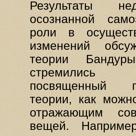
Результаты н
осознанной сам
роли в осуществ
изменений обсу
теории Бандур
стремились 
посвященный 
теории, как можн
отражающим сов
вещей. Наприме