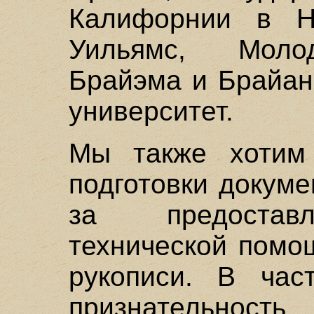
Калифорнии в Н
Уильямс, Моло
Брайэма и Брайан
университет.
Мы также хотим 
подготовки докуме
за предостав
технической помо
рукописи. В час
признательност