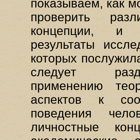
показываем, как 
проверить разл
концепции, и 
результаты иссле
которых послужил
следует разд
применению тео
аспектов к соо
поведения чело
личностные ко