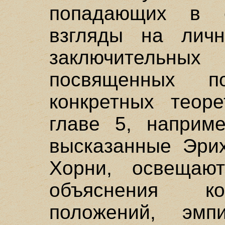
попадающих в 
взгляды на личн
заключительн
посвященных п
конкретных теоре
главе 5, наприм
высказанные Эри
Хорни, освещают
объяснения ко
положений, эмп