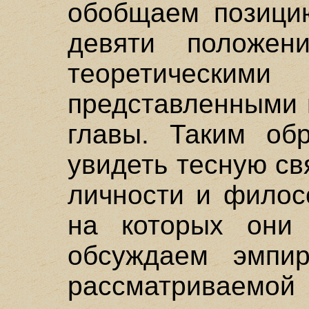
обобщаем позици
девяти положен
теоретически
представленными 
главы. Таким обр
увидеть тесную с
личности и филос
на которых они
обсуждаем эмпир
рассматрива