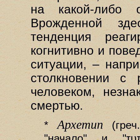
на какой-либо 
Врожденной зде
тенденция реаги
когнитивно и пове
ситуации, – напр
столкновении с 
человеком, незна
смертью.
Архетип
*
(греч
"начало" и "τ