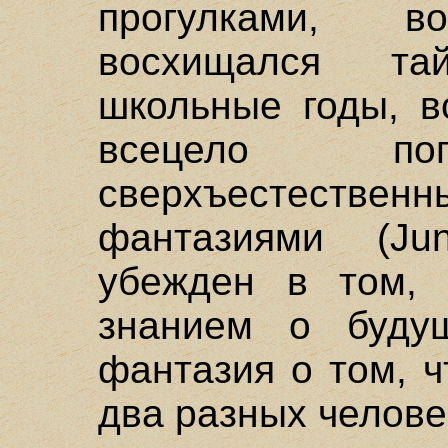
прогулками, 
восхищался т
школьные годы, в
всецело пог
сверхъестеств
фантазиями (J
убежден в том, 
знанием о буду
фантазия о том, 
два разных челове