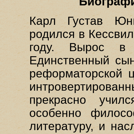
Биографи
Карл Густав Юнг
родился в Кессвил
году. Вырос в 
Единственный сын
реформаторской ц
интровертиров
прекрасно учил
особенно филосо
литературу, и на