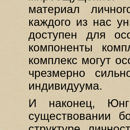
материал личног
каждого из нас ун
доступен для осо
компоненты комп
комплекс могут ос
чрезмерно сильн
индивидуума.
И наконец, Юн
существовании бо
структуре личнос