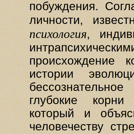
побуждения. Согл
личности, извес
психология
, инди
интрапсихическим
происхождение к
истории эволюц
бессознательно
глубокие корни
который и объяс
человечеству стр