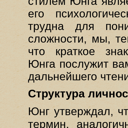
стилем Юнга являе
его психологиче
трудна для пон
сложности, мы, т
что краткое зна
Юнга послужит ва
дальнейшего чтени
Структура лично
Юнг утверждал, ч
термин, аналогич