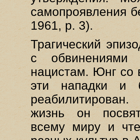
самопроявления бе
1961, р. 3).
Трагический эпиз
с обвинениями
нацистам. Юнг со 
эти нападки и 
реабилитирова
жизнь он посвя
всему миру и чте