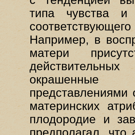
типа чувства и
соответствующего
Например, в восп
матери присут
действительн
окрашенные 
представлениями 
материнских атри
плодородие и зав
предполагал, что