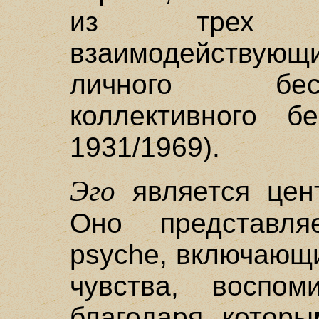
из трех о
взаимодействую
личного бес
коллективного бе
1931/1969).
Эго
является цен
Оно представля
psyche, включающи
чувства, воспо
благодаря котор