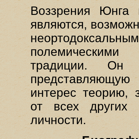
Воззрения Юнга 
являются, возмож
неортодоксал
полемическими 
традиции. Он 
представляющу
интерес теорию, 
от всех других 
личности.