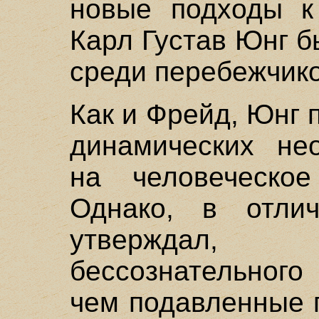
новые подходы к
Карл Густав Юнг 
среди перебежчико
Как и Фрейд, Юнг 
динамических не
на человеческо
Однако, в отли
утверждал, 
бессознательного
чем подавленные 