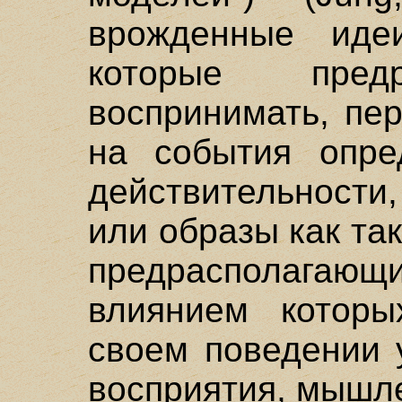
врожденные иде
которые пред
воспринимать, пе
на события опре
действительности
или образы как та
предрасполага
влиянием котор
своем поведении 
восприятия, мышле