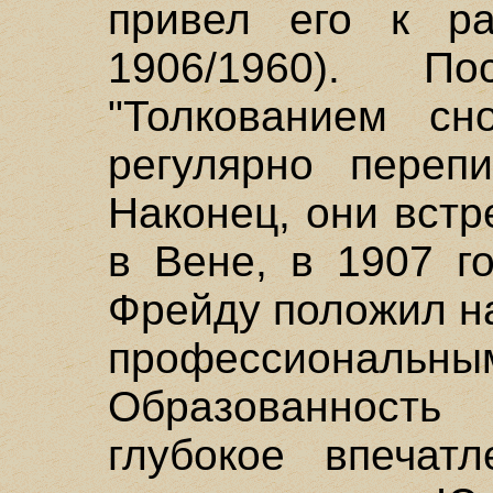
привел его к ра
1906/1960). П
"Толкованием сн
регулярно переп
Наконец, они вст
в Вене, в 1907 г
Фрейду положил н
профессионал
Образованнос
глубокое впечат