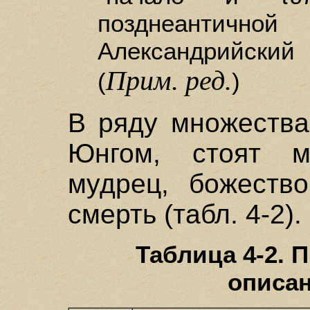
позднеантичн
Александрийский
Прим. ред.
(
)
В ряду множества
Юнгом, стоят ма
мудрец, божество
смерть (табл. 4-2).
Таблица 4-2. 
описа