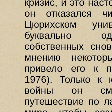
кризис, и это наст
он отказался ч
Цюрихском уни
буквально од
собственных снов
мнению некотор
привело его к по
1976). Только к 
войны он смо
путешествие по л