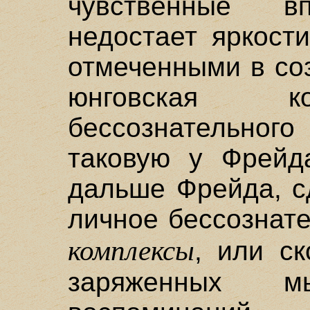
чувственные вп
недостает яркост
отмеченными в со
юнговская ко
бессознательног
таковую у Фрейд
дальше Фрейда, с
личное бессознат
комплексы
, или с
заряженных м