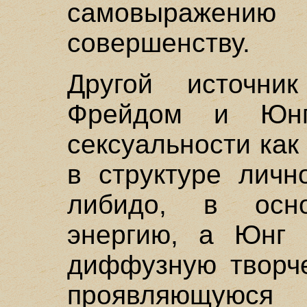
самовыражени
совершенству.
Другой источни
Фрейдом и Юн
сексуальности ка
в структуре личн
либидо, в осн
энергию, а Юнг 
диффузную творче
проявляющуюся