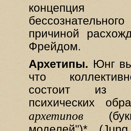
концепция 
бессознательн
причиной расхож
Фрейдом.
Архетипы.
Юнг выс
что коллективн
состоит из м
психических обр
архетипов
(буква
моделей")* (Jun