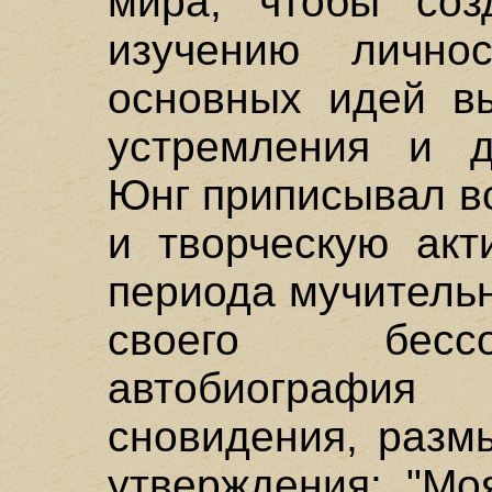
мира, чтобы соз
изучению лично
основных идей вы
устремления и д
Юнг приписывал в
и творческую акт
периода мучитель
своего бессо
автобиографи
сновидения, разм
утверждения: "Мо