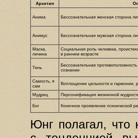
Архетип
Оп
Анима
Бессознательная женская сторона л
Анимус
Бессознательная мужская сторона л
Маска,
Социальная роль человека, происте
личина
в раннем возрасте
Бессознательная противоположность т
Тень
сознании
Самость, я
Воплощение цельности и гармонии, 
сам
Мудрец
Персонификация жизненной мудрости
Бог
Конечное проявление психической р
Юнг полагал, что
с тенденцией вы