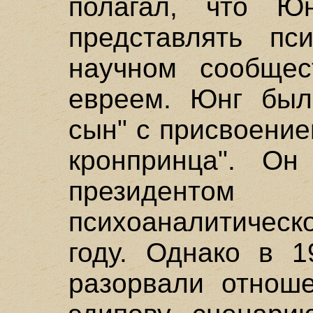
полагал, что Ю
представлять пс
научном сообщес
евреем. Юнг был
сын" с присвоение
кронпринца". О
президентом
психоаналитическ
году. Однако в 1
разорвали отноше