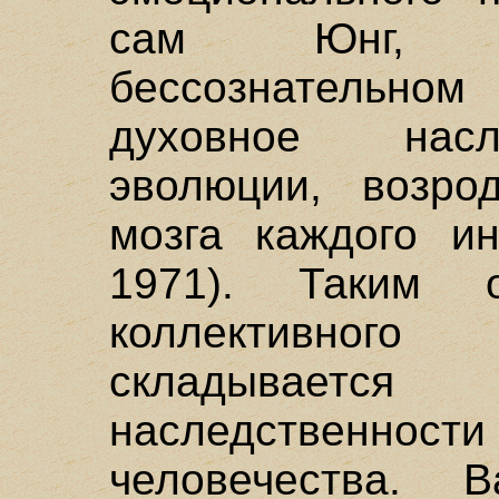
сам Юнг, "
бессознательн
духовное насл
эволюции, возро
мозга каждого ин
1971). Таким о
коллективного
складывае
наследственности
человечества. 