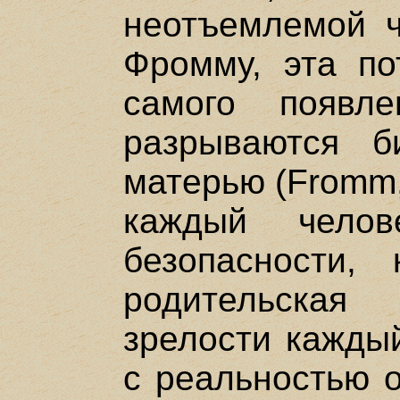
неотъемлемой ч
Фромму, эта по
самого появл
разрываются б
матерью (Fromm,
каждый челов
безопасности, 
родительская
зрелости каждый
с реальностью о