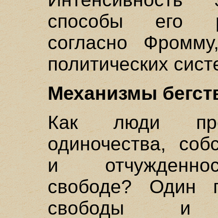
способы его р
согласно Фромму
политических сист
Механизмы бегст
Как люди пре
одиночества, соб
и отчужденнос
свободе? Один п
свободы и 