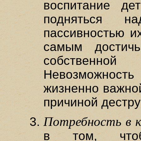
воспитание де
подняться н
пассивностью и
самым достич
собственн
Невозможность
жизненно важной
причиной дестру
Потребность в к
в том, что