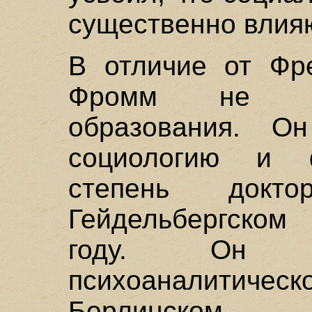
существенно влияю
В отличие от Фр
Фромм не им
образования. Он
социологию и 
степень докт
Гейдельбергском
году. Он п
психоаналитиче
Берлинском п