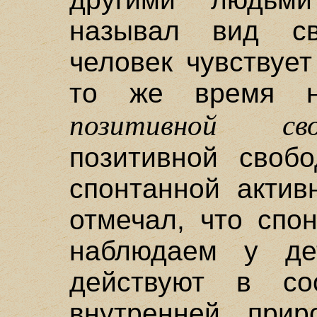
называл вид св
человек чувствуе
то же время н
позитивной сво
позитивной своб
спонтанной актив
отмечал, что спо
наблюдаем у де
действуют в со
внутренней прир