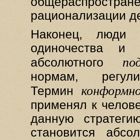
общераспрост
рационализации де
Наконец, люди 
одиночества и 
по
абсолютного
нормам, регул
конформн
Термин
применял к челове
данную стратеги
становится абсо