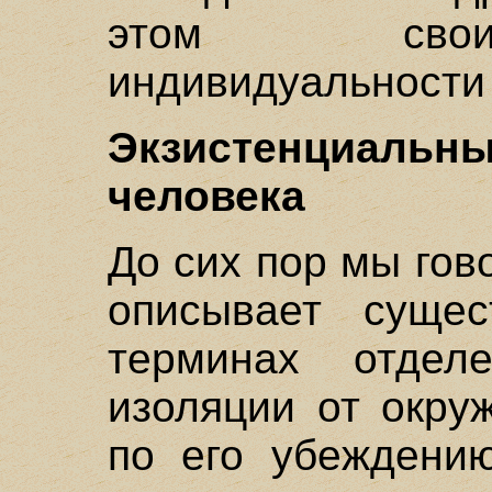
этом сво
индивидуальности 
Экзистенциал
человека
До сих пор мы гов
описывает сущес
терминах отде
изоляции от окру
по его убеждению