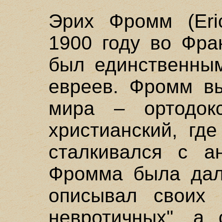
Эрих Фромм (Eri
1900 году во Фра
был единственным
евреев. Фромм вы
мира – ортодок
христианский, гд
сталкивался с а
Фромма была дал
описывал своих 
невротичных", а 