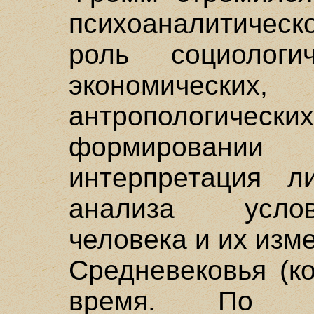
психоаналитическ
роль социологич
экономически
антропологич
формировани
интерпретация л
анализа усло
человека и их изм
Средневековья (к
время. По за