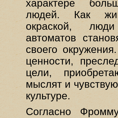
характере боль
людей. Как жи
окраской, люд
автоматов станов
своего окружения
ценности, пресле
цели, приобрет
мыслят и чувствую
культуре.
Согласно Фромму