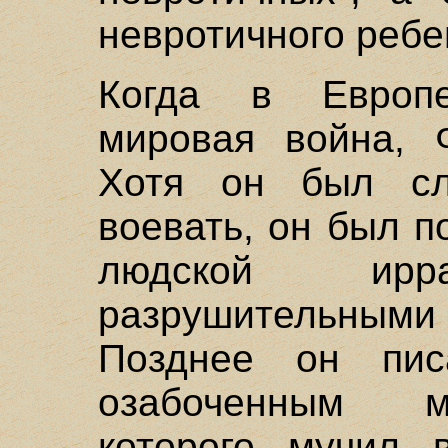
невротичного ребен
Когда в Европ
мировая война, 
Хотя он был сл
воевать, он был 
людской ирра
разрушительны
Позднее он пис
озабоченным м
которого мучил в