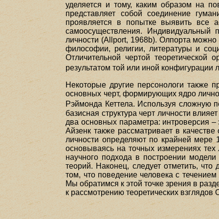
уделяется и тому, каким образом на п
представляет собой соединение гуман
проявляется в попытке выявить все а
самоосуществления. Индивидуальный п
личности (Allport, 1968b). Олпорта можн
философии, религии, литературы и соци
Отличительной чертой теоретической о
результатом той или иной конфигурации
Некоторые другие персонологи также 
основных черт, формирующих ядро личнос
Рэймонда Кеттела. Используя сложную п
базисная структура черт личности влия
два основных параметра: интроверсия – 
Айзенк также рассматривает в качестве о
личности определяют по крайней мере 1
основываясь на точных измерениях тех 
научного подхода в построении модели 
теорий. Наконец, следует отметить, чт
том, что поведение человека с течение
Мы обратимся к этой точке зрения в ра
к рассмотрению теоретических взглядов 