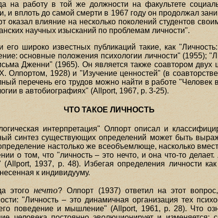
да на работу в той же должности на факультете социал
, и вплоть до самой смерти в 1967 году он продолжал зани
рт оказал влияние на несколько поколений студентов свои
анских научных изысканий по проблемам личности".
его широко известных публикаций такие, как "Личность: 
ление: основные положения психологии личности" (1955); "
Письма Дженни" (1965). Он является также соавтором двух
X. Олпортом, 1928) и "Изучение ценностей" (в соавторстве
лный перечень его трудов можно найти в работе "Человек в
ии в автобиографиях" (Allport, 1967, р. 3-25).
ЧТО ТАКОЕ ЛИЧНОСТЬ
ологическая интерпретация" Олпорт описал и классифиц
тный синтез существующих определений может быть выраж
ное определение настолько же всеобъемлюще, насколько вмест
и о том, что "личность – это нечто, и она что-то делает.
(Allport, 1937, р. 48). Избегая определения личности как
тнесенная к индивидууму.
нечто
да этого
? Олпорт (1937) ответил на этот вопрос
ости: "Личность – это динамичная организация тех псих
го поведение и мышление" (Allport, 1961, р. 28). Что оз
ние человека постоянно эволюционирует и изменяется; 