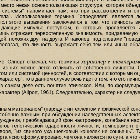
т место некая основополагающая структура, которая объе
 системы" напоминает нам, что при рассмотрении и оп
тела". Использование термина "определяет" является л
ысл этого выражения заключается в том, что личность в
 дающие импульс поступкам, в которых проявляется 
ишь отражает первостепенную значимость, придаваемую 
дей, похожих друг на друга. И наконец, под словами "пов
 полагал, что личность выражает себя тем или иным об
характер
темперам
ие, Олпорт отмечал, что термины
и
 из них можно легко отличить от собственно личности.
ом или системой ценностей, в соответствии с которыми оц
характер", то в данном случае речь идет о том, что его лич
 в самом деле есть понятие этическое. Или, по формулир
характер (Allport, 1961). Следовательно, характер не след
ным материалом" (наряду с интеллектом и физической конст
особенно важным при обсуждении наследственных аспек
збуждения, преобладающий фон настроения, колебания настр
ктов генетической одаренности личности, темперамент о
воря, "из свиного уха шелковый кошелек не сошьешь". 
та ясно сформулировано, чем она является по сути, а что 