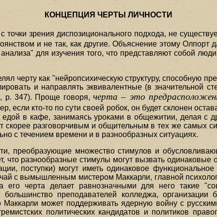
КОНЦЕПЦИЯ ЧЕРТЫ ЛИЧНОСТИ
 с точки зрения диспозиционального подхода, не существ
оянством и не так, как другие. Объяснение этому Олпорт 
анализа" для изучения того, что представляют собой люд
елял черту как "нейропсихическую структуру, способную 
лировать и направлять эквивалентные (в значительной с
черта – это предрасположен
1, р. 347). Проще говоря,
ер, если кто-то по сути своей робок, он будет склонен ост
а едой в кафе, занимаясь уроками в общежитии, делая с др
т скорее разговорчивым и общительным в тех же самых си
ьно с течением времени и в разнообразных ситуациях.
сти, преобразующие множество стимулов и обусловлива
т, что разнообразные стимулы могут вызвать одинаковые о
ации, поступки) могут иметь одинаковое функционально
учай с вымышленным мистером Маккарли, главной психолог
Эта его черта делает равнозначными для него такие "с
, большинство преподавателей колледжа, организации 
р Маккарли может поддерживать ядерную войну с русски
тремистских политических кандидатов и политиков правог