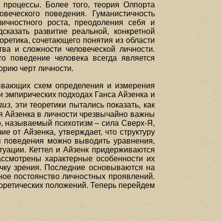
 процессы. Более того, теория Олпорта
веческого поведения. Гуманистичность
ичностного роста, преодоления себя и
казать развитие реальной, конкретной
еоретика, сочетающего понятия из области
тва и сложности человеческой личности.
то поведение человека всегда является
орию черт личности.
ывающих схем определения и измерения
и эмпирических подходах Ганса Айзенка и
лиз
, эти теоретики пытались показать, как
я Айзенка в личности чрезвычайно важны
р, называемый психотизм – сила Сверх-Я,
ие от Айзенка, утверждает, что структуру
ия поведения можно выводить уравнения,
туации. Кеттел и Айзенк придерживаются
рассмотрены характерные особенности их
очку зрения. Последние основываются на
ное постоянство личностных проявлений.
оретических положений. Теперь перейдем