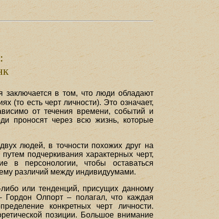
:
нк
 заключается в том, что люди обладают
(то есть черт личности). Это означает,
ависимо от течения времени, событий и
юди проносят через всю жизнь, которые
двух людей, в точности похожих друг на
 путем подчеркивания характерных черт,
ие в персонологии, чтобы оставаться
лему различий между индивидуумами.
у-либо или тенденций, присущих данному
 Гордон Олпорт – полагал, что каждая
пределение конкретных черт личности.
еоретической позиции. Большое внимание