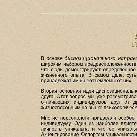
Г
диспозиционального направ
В основе
широким набором предрасположенностей 
что люди демонстрируют определенное 
жизненного опыта. В самом деле, суть
принадлежат им и неотъемлемы от них.
Вторая основная идея диспозиционально
друга. Этот вопрос мы уже рассматрива
отличающих индивидуумов друг от др
жизнеспособным на рынке психологическ
Многие персонологи придавали особое з
индивидууму. Один из наиболее влият
личность уникальна и что ее уникаль
Акцентирование Олпортом уникальности 