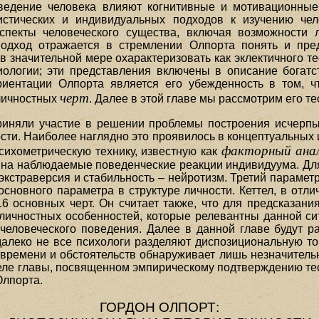
оведение человека влияют когнитивные и мотивационные
истических и индивидуальных подходов к изучению чело
спекты человеческого существа, включая возможности л
одход отражается в стремлении Олпорта понять и предс
о в значительной мере охарактеризовать как эклектичного т
ологии; эти представления включены в описание богатс
риентации Олпорта является его убежденность в том, ч
черт
 личностных
. Далее в этой главе мы рассмотрим его те
приняли участие в решении проблемы построения исчерп
ти. Наиболее наглядно это проявилось в концептуальных 
факторный ана
сихометрическую технику, известную как
ет на наблюдаемые поведенческие реакции индивидуума. Дл
экстраверсия и стабильность – нейротизм. Третий парамет
сновного параметра в структуре личности. Кеттел, в отлич
6 основных черт. Он считает также, что для предсказан
личностных особенностей, которые релевантны данной си
человеческого поведения. Далее в данной главе будут 
о далеко не все психологи разделяют диспозициональную т
м времени и обстоятельств обнаруживает лишь незначитель
зделе главы, посвященном эмпирическому подтверждению те
Олпорта.
ГОРДОН ОЛПОРТ: