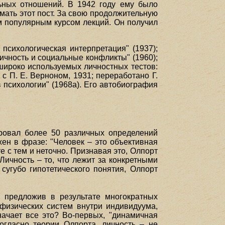
ьных отношений. В 1942 году ему было
мать этот пост. За свою продолжительную
м популярным курсом лекций. Он получил
психологическая интерпретация" (1937);
Личность и социальные конфликты" (1960);
 широко используемых личностных тестов:
 с П. Е. Верноном, 1931; переработано Г.
 психологии" (1968а). Его автобиография
ировал более 50 различных определений
ен в фразе: "Человек – это объективная
е с тем и неточно. Признавая это, Олпорт
 Личность – то, что лежит за конкретными
 сугубо гипотетического понятия, Олпорт
, предложив в результате многократных
офизических систем внутри индивидуума,
начает все это? Во-первых, "динамичная
согласно теории Олпорта, личность – не