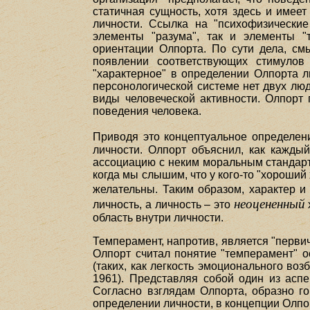
статичная сущность, хотя здесь и имее
личности. Ссылка на "психофизические
элементы "разума", так и элементы "
ориентации Олпорта. По сути дела, см
появлении соответствующих стимулов
"характерное" в определении Олпорта л
персонологической системе нет двух лю
виды человеческой активности. Олпорт
поведения человека.
Приводя это концептуальное определен
личности. Олпорт объяснил, как каждый
ассоциацию с неким моральным стандарт
когда мы слышим, что у кого-то "хороший 
желательны. Таким образом, характер и
неоцененный
личность, а личность – это
область внутри личности.
Темперамент, напротив, является "первич
Олпорт считал понятие "темперамент" 
(таких, как легкость эмоционального во
1961). Представляя собой один из аспе
Согласно взглядам Олпорта, образно го
определении личности, в концепции Олпор