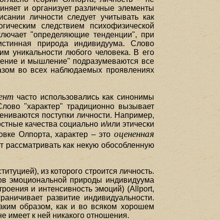
диняет и организует различные элементы
исании личности следует учитывать как
огическим следствием психофизической
ключает "определяющие тенденции", при
истинная природа индивидуума. Слово
им уникальности любого человека. В его
едение и мышление" подразумеваются все
разом во всех наблюдаемых проявлениях
ент
часто использовались как синонимы
 Слово "характер" традиционно вызывает
ениваются поступки личности. Например,
ностные качества социально и/или этически
оцененная
овке Олпорта, характер – это
ует рассматривать как некую обособленную
итуцией), из которого строится личность.
тов эмоциональной природы индивидуума
оения и интенсивность эмоций) (Allport,
граничивает развитие индивидуальности.
Таким образом, как и во всяком хорошем
не имеет к ней никакого отношения.