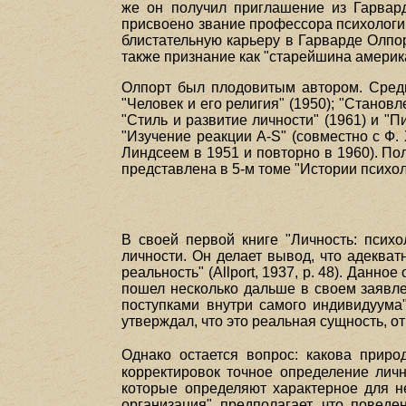
же он получил приглашение из Гарвар
присвоено звание профессора психологии
блистательную карьеру в Гарварде Олпо
также признание как "старейшина америк
Олпорт был плодовитым автором. Среди 
"Человек и его религия" (1950); "Станов
"Стиль и развитие личности" (1961) и "
"Изучение реакции A-S" (совместно с Ф. 
Линдсеем в 1951 и повторно в 1960). По
представлена в 5-м томе "Истории психолог
В своей первой книге "Личность: псих
личности. Он делает вывод, что адеква
реальность" (Allport, 1937, р. 48). Дан
пошел несколько дальше в своем заявлени
поступками внутри самого индивидуума" 
утверждал, что это реальная сущность, о
Однако остается вопрос: какова приро
корректировок точное определение личн
которые определяют характерное для не
организация" предполагает, что поведе