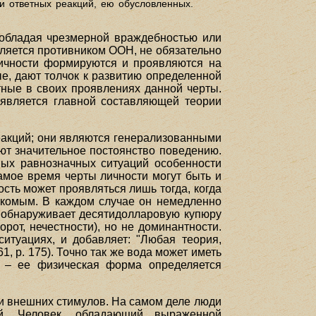
и ответных реакций, ею обусловленных.
о обладая чрезмерной враждебностью или
является противником ООН, не обязательно
личности формируются и проявляются на
е, дают толчок к развитию определенной
тные в своих проявлениях данной черты.
 является главной составляющей теории
еакций; они являются генерализованными
ют значительное постоянство поведению.
зных равнозначных ситуаций особенности
амое время черты личности могут быть и
ть может проявляться лишь тогда, когда
накомым. В каждом случае он немедленно
к обнаруживает десятидолларовую купюру
рот, нечестности), но не доминантности.
итуациях, и добавляет: "Любая теория,
, р. 175). Точно так же вода может иметь
ти – ее физическая форма определяется
ии внешних стимулов. На самом деле люди
й. Человек, обладающий выраженной