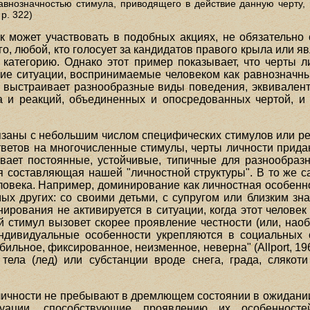
авнозначностью стимула, приводящего в действие данную черту, 
 р. 322)
ек может участвовать в подобных акциях, не обязательн
о, любой, кто голосует за кандидатов правого крыла или 
 категорию. Однако этот пример показывает, что черты 
огие ситуации, воспринимаемые человеком как равнозначны
и выстраивает разнообразные виды поведения, эквивален
а и реакций, объединенных и опосредованных чертой, и
вязаны с небольшим числом специфических стимулов или р
тветов на многочисленные стимулы, черты личности прида
ивает постоянные, устойчивые, типичные для разнообра
 составляющая нашей "личностной структуры". В то же с
овека. Например, доминирование как личностная особеннос
мых других: со своими детьми, с супругом или близким з
нирования не активируется в ситуации, когда этот челове
 стимул вызовет скорее проявление честности (или, наобо
индивидуальные особенности укрепляются в социальных с
ильное, фиксированное, неизменное, неверна" (Allport, 1961
 тела (лед) или субстанции вроде снега, града, сляко
ы личности не пребывают в дремлющем состоянии в ожидан
туации, способствующие проявлению их особенносте