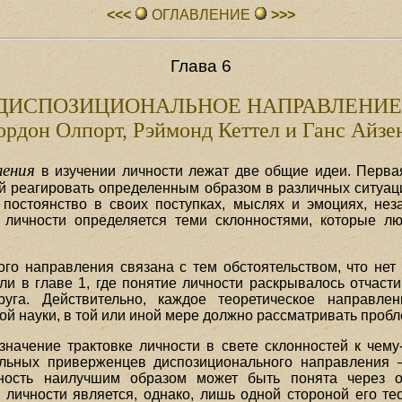
<<<
ОГЛАВЛЕHИЕ
>>>
Глава 6
ДИСПОЗИЦИОНАЛЬНОЕ НАПРАВЛЕНИЕ
ордон Олпорт, Рэймонд Кеттел и Ганс Айзе
ления
в изучении личности лежат две общие идеи. Первая
реагировать определенным образом в различных ситуациях 
постоянство в своих поступках, мыслях и эмоциях, нез
 личности определяется теми склонностями, которые л
го направления связана с тем обстоятельством, что нет 
ли в главе 1, где понятие личности раскрывалось отчасти
уга. Действительно, каждое теоретическое направлен
ой науки, в той или иной мере должно рассматривать проб
начение трактовке личности в свете склонностей к чем
ельных приверженцев диспозиционального направления –
ность наилучшим образом может быть понята через о
личности является, однако, лишь одной стороной его т