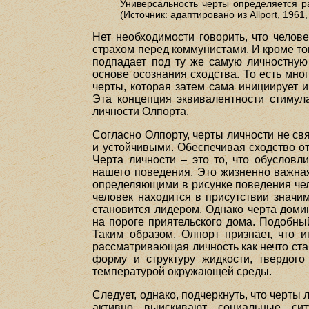
Универсальность черты определяется р
(Источник: адаптировано из Allport, 1961,
Нет необходимости говорить, что челов
страхом перед коммунистами. И кроме тог
подпадает под ту же самую личностную
основе осознания сходства. То есть мн
черты, которая затем сама инициирует 
Эта концепция эквивалентности стимул
личности Олпорта.
Согласно Олпорту, черты личности не с
и устойчивыми. Обеспечивая сходство о
Черта личности – это то, что обусловл
нашего поведения. Это жизненно важная
определяющими в рисунке поведения чел
человек находится в присутствии значи
становится лидером. Однако черта доми
на пороге приятельского дома. Подобный
Таким образом, Олпорт признает, что 
рассматривающая личность как нечто стаб
форму и структуру жидкости, твердого
температурой окружающей среды.
Следует, однако, подчеркнуть, что черт
активно выискивают социальные си