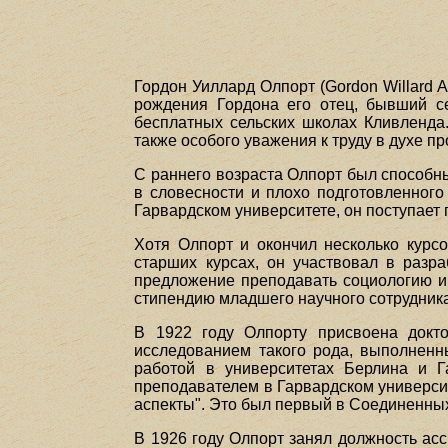
Гордон Уиллард Олпорт (Gordon Willard A
рождения Гордона его отец, бывший с
бесплатных сельских школах Кливленда
также особого уважения к труду в духе п
С раннего возраста Олпорт был способн
в словесности и плохо подготовленного
Гарвардском университете, он поступает 
Хотя Олпорт и окончил несколько курс
старших курсах, он участвовал в разр
предложение преподавать социологию и 
стипендию младшего научного сотрудника
В 1922 году Олпорту присвоена докто
исследованием такого рода, выполненн
работой в университетах Берлина и 
преподавателем в Гарвардском университе
аспекты". Это был первый в Соединенных
В 1926 году Олпорт занял должность асс