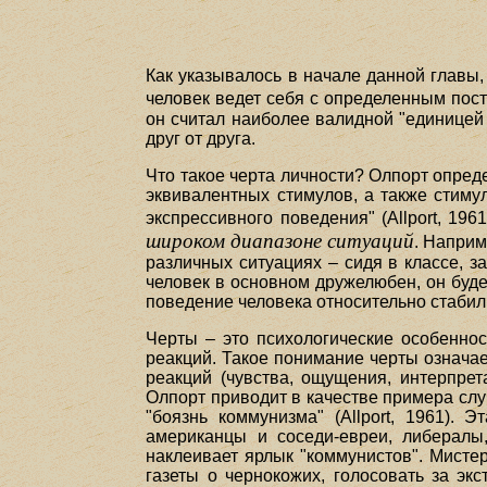
Как указывалось в начале данной главы,
человек ведет себя с определенным пост
он считал наиболее валидной "единицей 
друг от друга.
Что такое черта личности? Олпорт опред
эквивалентных стимулов, а также стиму
экспрессивного поведения" (Allport, 196
широком диапазоне ситуаций
. Наприм
различных ситуациях – сидя в классе, з
человек в основном дружелюбен, он буде
поведение человека относительно стабил
Черты – это психологические особенно
реакций. Такое понимание черты означае
реакций (чувства, ощущения, интерпрет
Олпорт приводит в качестве примера сл
"боязнь коммунизма" (Allport, 1961). 
американцы и соседи-евреи, либералы
наклеивает ярлык "коммунистов". Мисте
газеты о чернокожих, голосовать за экс