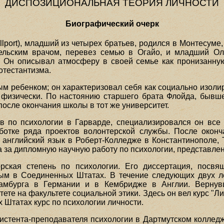
ДИСПОЗИЦИОНАЛЬНАЯ ТЕОРИЯ ЛИЧНОСТИ
Биографический очерк
llport), младший из четырех братьев, родился в Монтесуме,
ельским врачом, перевез семью в Огайо, и младший Ол
. Он описывал атмосферу в своей семье как пронизанную
ротестантизма.
ым ребенком; он характеризовал себя как социально изоли
 физически. По настоянию старшего брата Флойда, бывш
после окончания школы в тот же университет.
ов по психологии в Гарварде, специализировался он все
аботке ряда проектов волонтерской службы. После окон
английский язык в Роберт-Колледже в Константинополе, 
 за дипломную научную работу по психологии, представле
рская степень по психологии. Его диссертация, посв
ым в Соединенных Штатах. В течение следующих двух л
Гамбурга в Германии и в Кембридже в Англии. Вернув
те на факультете социальной этики. Здесь он вел курс "Л
 Штатах курс по психологии личности.
истента-преподавателя психологии в Дартмутском колледже