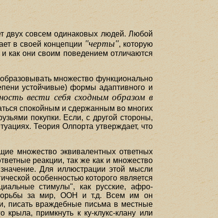
ует двух совсем одинаковых людей. Любой
"черты"
дает в своей концепции
, которую
и и как они своим поведением отличаются
преобразовывать множество функционально
тепени устойчивые) формы адаптивного и
ность вести себя сходным образом в
аваться спокойным и сдержанным во многих
узьями покупки. Если, с другой стороны,
туациях. Теория Олпорта утверждает, что
ющие множество эквивалентных ответных
тветные реакции, так же как и множество
е значение. Для иллюстрации этой мысли
ической особенностью которого является
оциальные стимулы", как русские, афро-
борьбы за мир, ООН и т.д. Всем им он
ми, писать враждебные письма в местные
о крыла, примкнуть к ку-клукс-клану или