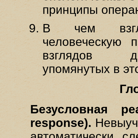
принципы опера
В чем взгл
человеческую п
взглядов др
упомянутых в эт
Гл
Безусловная реа
response).
Невыуче
автоматически сл