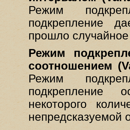
Режим подкре
подкрепление да
прошло случайное
Режим подкрепл
соотношением (Var
Режим подкре
подкрепление о
некоторого колич
непредсказуемой о