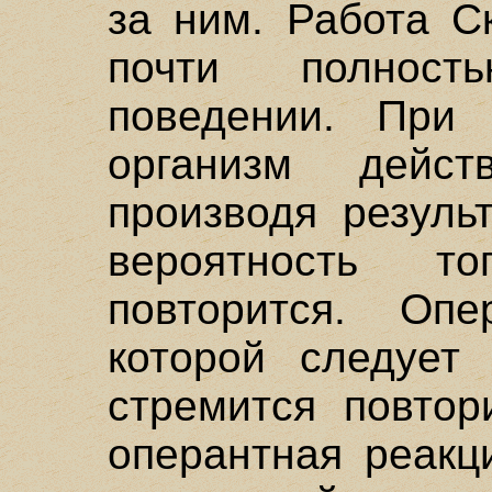
за ним. Работа С
почти полнос
поведении. При 
организм дейст
производя резуль
вероятность т
повторится. Опе
которой следует 
стремится повтор
оперантная реакц