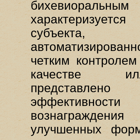
бихевиоральн
характеризуетс
субъекта, 
автоматизирован
четким контролем
качестве ил
представлен
эффективности
вознагражден
улучшенных форм