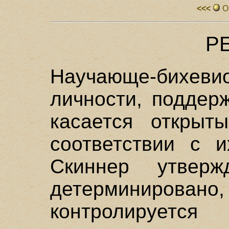
<<<
О
Р
Научающе-бихев
личности, поддер
касается открыт
соответствии с 
Скиннер утверж
детерминирова
контролирует