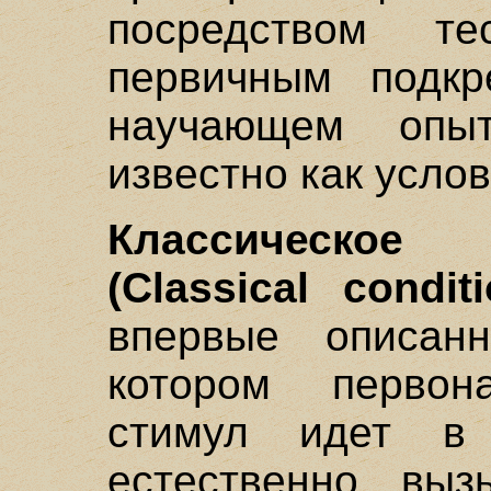
посредством т
первичным подк
научающем опыт
известно как усло
Классическое
(Classical conditi
впервые описан
котором первон
стимул идет в
естественно вы