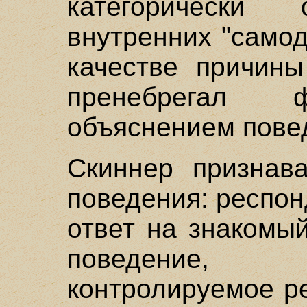
категорическ
внутренних "само
качестве причины
пренебрегал физ
объяснением пове
Скиннер признав
поведения: респон
ответ на знакомы
поведение, 
контролируемое р