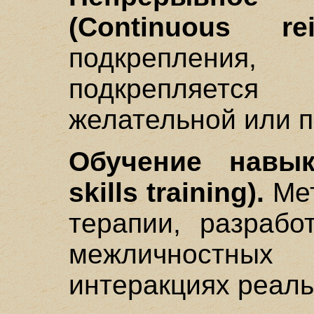
(Continuous rein
подкреплени
подкрепляетс
желательной или п
Обучение навык
skills training).
Мет
терапии, разрабо
межличностных
интеракциях реаль