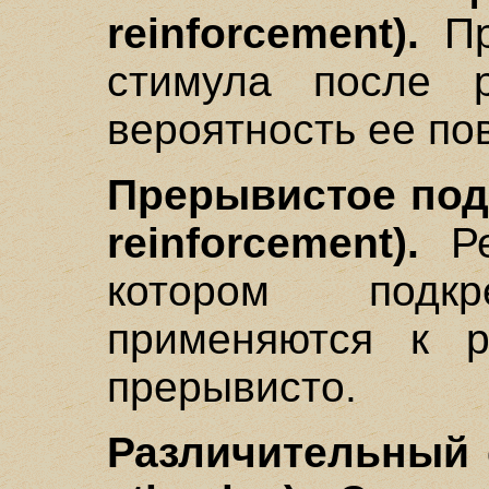
reinforcement).
Пр
стимула после 
вероятность ее по
Прерывистое подк
reinforcement).
Ре
котором подк
применяются к р
прерывисто.
Различительный с