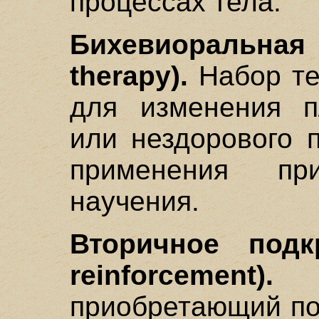
процессах тела.
Бихевиоральная
therapy).
Набор те
для изменения п
или нездорового 
применения при
научения.
Вторичное подк
reinforcement).
Л
приобретающий по