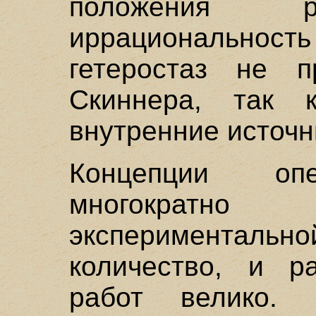
положения р
иррационально
гетеростаз не 
Скиннера, так 
внутренние источн
Концепции опе
многократн
эксперимента
количество, и р
работ велико.