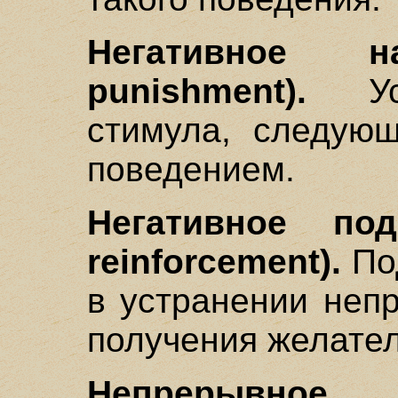
Негативное на
punishment).
Уст
стимула, следую
поведением.
Негативное под
reinforcement).
По
в устранении неп
получения желател
Непрерывно