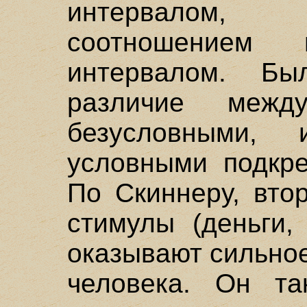
интервалом,
соотношением
интервалом. Бы
различие межд
безусловными,
условными подкр
По Скиннеру, вто
стимулы (деньги,
оказывают сильно
человека. Он та