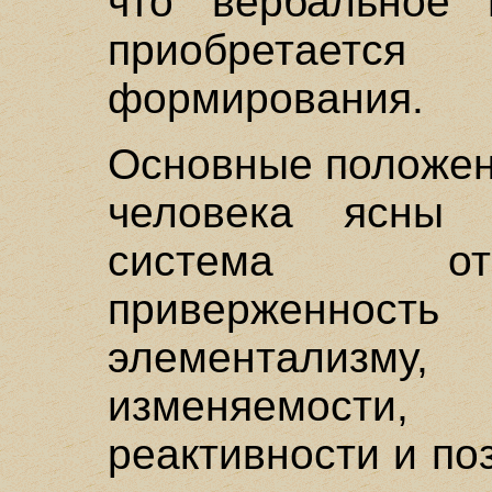
что вербальное 
приобретаетс
формирования.
Основные положен
человека ясны 
система от
приверженнос
элементализму, 
изменяемости
реактивности и п