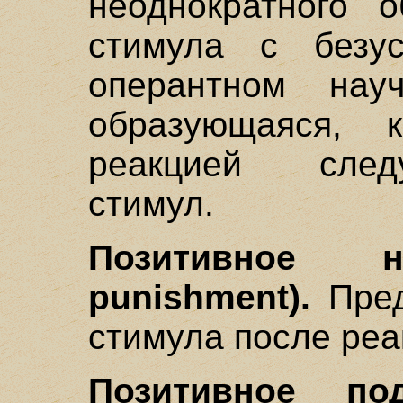
неоднократного о
стимула с безу
оперантном нау
образующаяся, 
реакцией след
стимул.
Позитивное на
punishment).
Пред
стимула после реа
Позитивное под