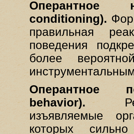
Оперантное н
conditioning).
Форм
правильная реа
поведения подкре
более вероятно
инструментальным
Оперантное п
behavior).
Реак
изъявляемые орг
которых сильно