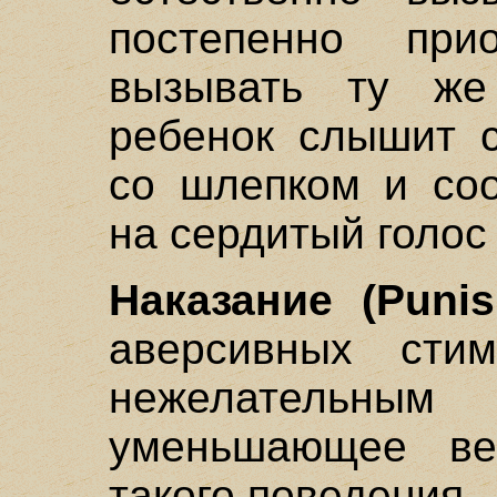
постепенно прио
вызывать ту же
ребенок слышит с
со шлепком и соо
на сердитый голос
Наказание (Punis
аверсивных сти
нежелательн
уменьшающее вер
такого поведения.