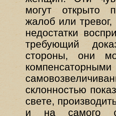
могут открыто 
жалоб или тревог
недостатки воспр
требующий дока
стороны, они м
компенсаторны
самовозвеличив
склонностью пока
свете, производит
и на самого с