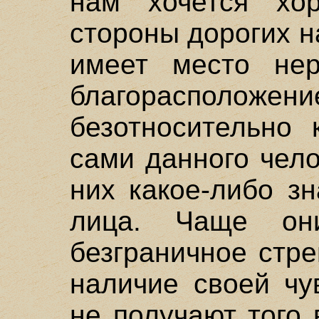
нам хочется хо
стороны дорогих н
имеет место нер
благорасположени
безотносительно 
сами данного чел
них какое-либо з
лица. Чаще он
безграничное стр
наличие своей чу
не получают того 