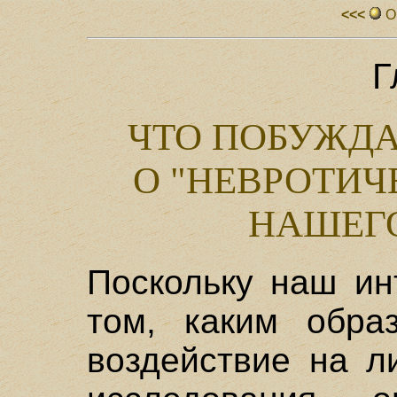
<<<
О
Г
ЧТО ПОБУЖДА
О "НЕВРОТИ
НАШЕГО
Поскольку наш ин
том, каким обра
воздействие на л