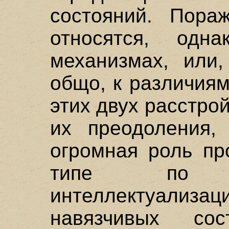
состояний. Пора
относятся, одн
механизмах, или,
общо, к различия
этих двух расстрой
их преодоления, 
огромная роль пр
типе по 
интеллектуализа
навязчивых со