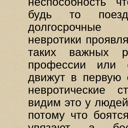
неспособность чт
будь то поез
долгосрочные
невротики проявл
таких важных р
профессии или 
движут в первую 
невротические с
видим это у людей
потому что боятс
увязают а бес