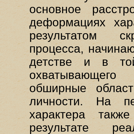
основное расстр
деформациях хар
результатом ск
процесса, начинаю
детстве и в то
охватывающег
обширные област
личности. На п
характера такж
результате реа