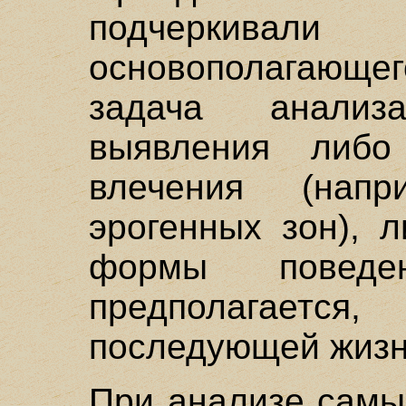
подчеркива
основополагающе
задача анали
выявления либо
влечения (напр
эрогенных зон), 
формы поведе
предполагает
последующей жизн
При анализе самы