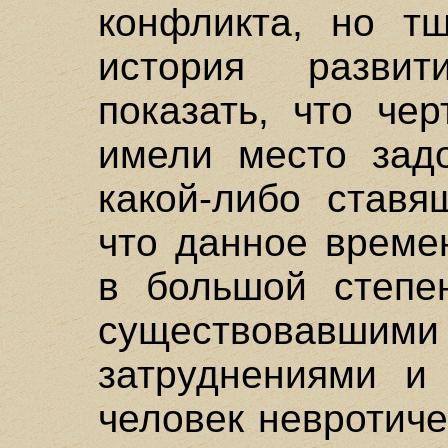
конфликта, но тщ
история разви
показать, что че
имели место задо
какой-либо ставя
что данное време
в большой степе
существовавш
затруднениями и 
человек невротиче