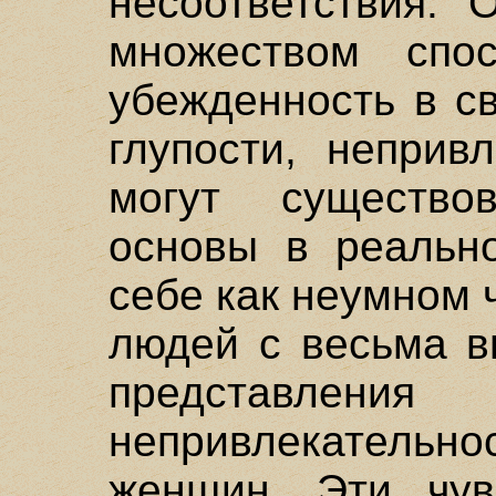
несоответствия. 
множеством спо
убежденность в с
глупости, неприв
могут существо
основы в реально
себе как неумном 
людей с весьма в
представл
непривлекательно
женщин. Эти чув