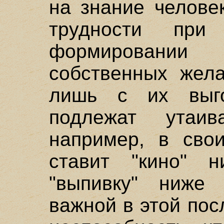
на знание человек
трудности при
формировании 
собственных жела
лишь с их выго
подлежат утаив
например, в сво
ставит "кино" н
"выпивку" ниже 
важной в этой пос