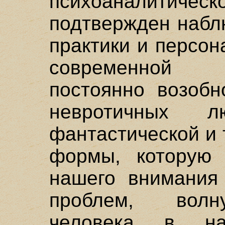
психоаналитиче
подтвержден набл
практики и персо
современной 
постоянно возоб
невротичных 
фантастической и
формы, которую 
нашего внимания 
проблем, волн
человека в на