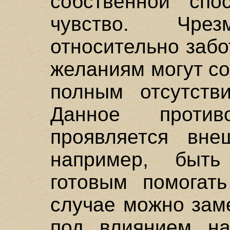
собственной спо
чувство. Чрез
относительно забо
желаниям могут со
полным отсутств
Данное проти
проявляется вне
например, быть
готовым помогат
случае можно заме
под влиянием на