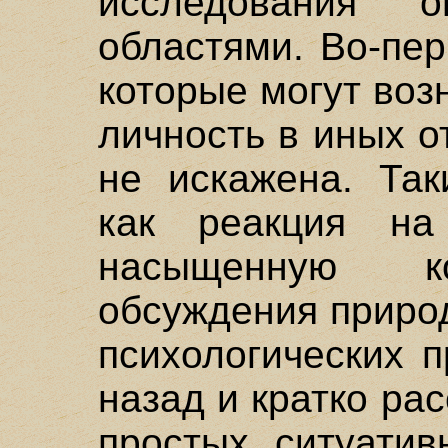
исследования о
областями. Во-пе
которые могут воз
личность в иных 
не искажена. Так
как реакция на
насыщенную к
обсуждения приро
психологических 
назад и кратко ра
простых ситуатив