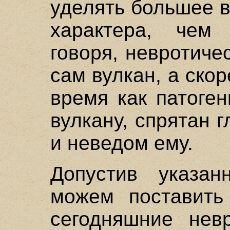
уделять большее 
характера, чем
говоря, невротиче
сам вулкан, а скор
время как патоге
вулкану, спрятан 
и неведом ему.
Допустив указан
можем поставить
сегодняшние нев