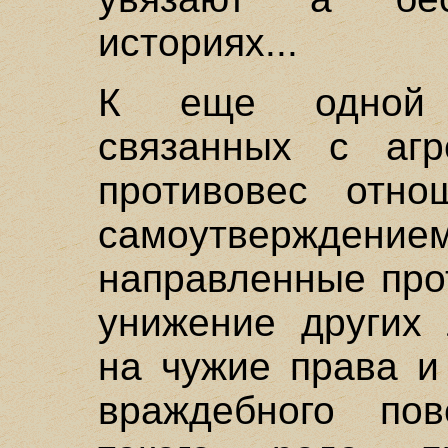
историях...
К еще одной г
связанных с агр
противовес отно
самоутвержде
направленные прот
унижение других 
на чужие права 
враждебного пов