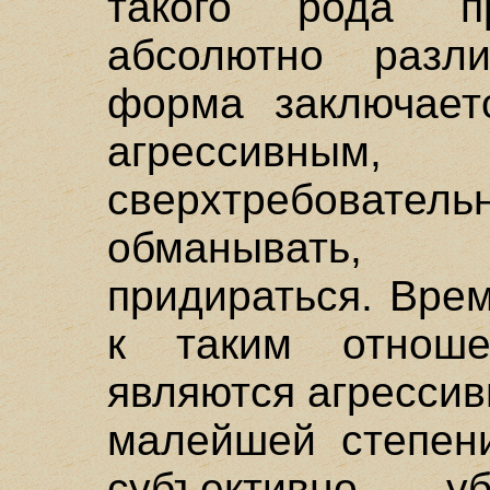
такого рода п
абсолютно разл
форма заключает
агрессивн
сверхтребовател
обманывать, 
придираться. Вре
к таким отноше
являются агрессив
малейшей степени
субъективно 