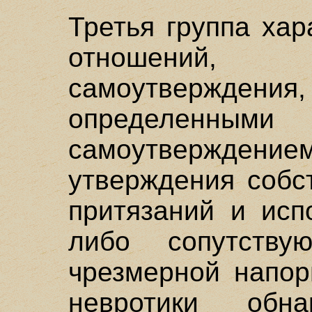
Третья группа ха
отношений
самоутвержд
определенным
самоутверждение
утверждения собс
притязаний и исп
либо сопутству
чрезмерной напор
невротики обн