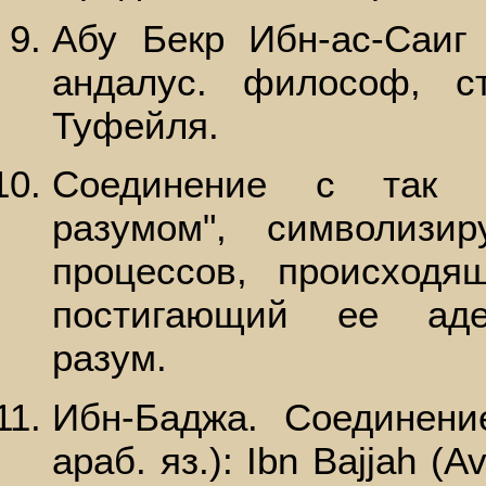
Абу Бекр Ибн-ас-Саиг
андалус. философ, с
Туфейля.
Соединение с так н
разумом", символизи
процессов, происход
постигающий ее аде
разум.
Ибн-Баджа. Соединени
араб. яз.): Ibn Bajjah (