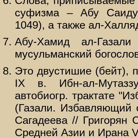
Слова, приписываемые
суфизма – Абу Саиду
1049), а также ал-Халля
Абу-Хамид ал-Газали
мусульманский богосло
Это двустишие (бейт), 
IХ в. Ибн-ал-Мутазз
автобиогр. трактате "И
(Газали. Избавляющий о
Сагадеева // Григорян
Средней Азии и Ирана VII