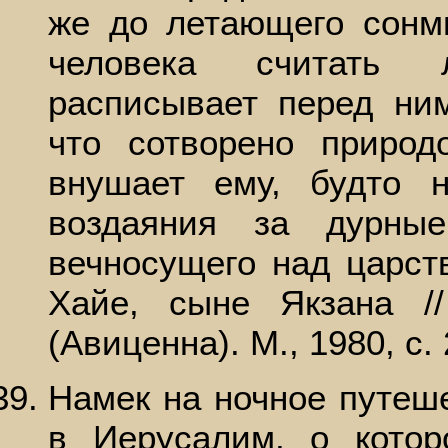
же до летающего сонм
человека считать 
расписывает перед ним
что сотворено природ
внушает ему, будто н
воздаяния за дурны
вечносущего над царств
Хайе, сыне Якзана /
(Авиценна). М., 1980, с. 
Намек на ночное путеш
в Иерусалим, о котор