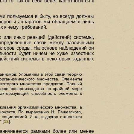
о то, как он себя ведет, как относится к
ми пользуемся в быту, но всегда должны
риборов и аппаратов мы обращаемся лишь
х к нему требований.
 или иных реакций (действий) системы,
 определенные связи между различными
акторов среды. На основе наблюдений он
льности будет ничем не хуже известных
 действий системы в некоторых заданных
анизмов. Упомянем в этой связи теорию
организмического множества. Элементы
екоторого множества продуктов. Полный
также воспроизводство по крайней мере
рактеризующий способность элемента к
ивания организмического множества, а
ножеств. По выражению Н. Рашевского,
социологией. И та, и другая становятся
 [
18
].
раничивается рамками более или менее