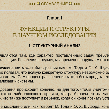
<<<
ОГЛАВЛЕHИЕ
>>>
Глава I
ФУНКЦИИ И СТРУКТУРЫ
В НАУЧНОМ ИССЛЕДОВАНИИ
1. СТРУКТУРНЫЙ АНАЛИЗ
являются там, где характер поставленных задач требуе
авляющие. Расчленяя предмет, мы временно нарушаем его це
асчленение может быть различным. М. Тода и Э. X. Шуф
о полагая, что всякую конкретную структуру невозможно од
 систем. Сам процесс расчленения может быть представлен
тализации системы.
ования происходит, конечно, не для того, чтобы уничтожи
 какого-либо сложного агрегата, мы разбираем его на ча
, что так же поступает и ребенок, когда он хочет познать ус
 мысленно или, как говорят М. Тода и Э. X. Шуфорд, конц