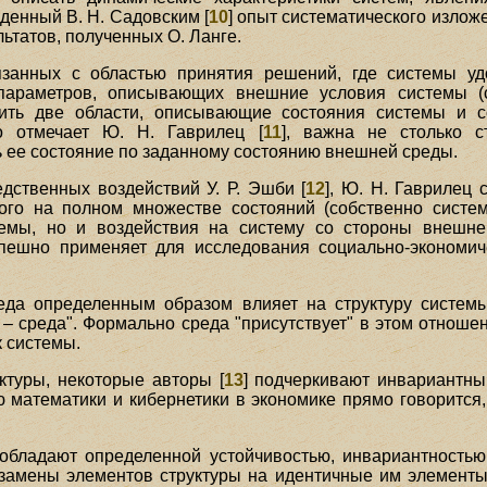
денный В. Н. Садовским [
10
] опыт систематического излож
ьтатов, полученных О. Ланге.
язанных с областью принятия решений, где системы уд
параметров, описывающих внешние условия системы (
ить две области, описывающие состояния системы и 
о отмечает Ю. Н. Гаврилец [
11
], важна не столько с
 ее состояние по заданному состоянию внешней среды.
дственных воздействий У. Р. Эшби [
12
], Ю. Н. Гаврилец 
ого на полном множестве состояний (собственно систе
емы, но и воздействия на систему со стороны внешне
пешно применяет для исследования социально-экономич
среда определенным образом влияет на структуру систем
 – среда". Формально среда "присутствует" в этом отноше
к системы.
ктуры, некоторые авторы [
13
] подчеркивают инвариантны
 математики и кибернетики в экономике прямо говорится,
 обладают определенной устойчивостью, инвариантностью
о замены элементов структуры на идентичные им элементы