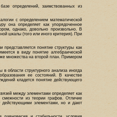
 базе определений, заимствованных из
налогии с определением математической
уру она определяет как упорядоченное
ором, однако, довольно произвольно. В
ной шкалы (того или иного критерия). При
.
и представляется понятие структуры как
(имеется в виду понятие алгебраической
аже множества на второй план. Примером
ы в области структурного анализа иногда
образования ее состояний. В качестве
суждений кладется понятие действующего
связей между элементами определяет как
 смежности из теории графов. Отличие
у действующими элементами, но и дают
я равновесия и стабильности, условия