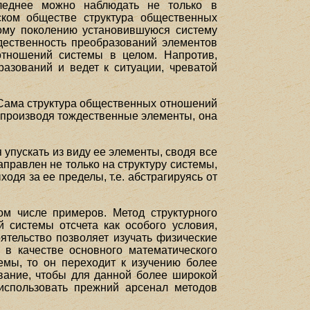
следнее можно наблюдать не только в
ском обществе структура общественных
вому поколению установившуюся систему
дественность преобразований элементов
отношений системы в целом. Напротив,
азований и ведет к ситуации, чреватой
 Сама структура общественных отношений
спроизводя тождественные элементы, она
 упускать из виду ее элементы, сводя все
правлен не только на структуру системы,
ходя за ее пределы, т.е. абстрагируясь от
ом числе примеров. Метод структурного
й системы отсчета как особого условия,
ятельство позволяет изучать физические
 в качестве основного математического
мы, то он переходит к изучению более
ование, чтобы для данной более широкой
использовать прежний арсенал методов