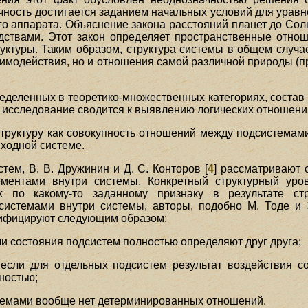
ность достигается заданием начальных условий для уравн
о аппарата. Объяснение закона расстояний планет до Сол
дствами. Этот закон определяет пространственные отно
уктуры. Таким образом, структура системы в общем случа
заимодействия, но и отношения самой различной природы (
ределенных в теоретико-множественных категориях, состав
е исследование сводится к выявлению логических отношени
структуру как совокупность отношений между подсистемам
сходной системе.
ем, В. В. Дружинин и Д. С. Конторов [
4
] рассматривают 
ентами внутри системы. Конкретный структурный уро
 по какому-то заданному признаку в результате стр
системами внутри системы, авторы, подобно М. Тоде и 
сифицируют следующим образом:
 состояния подсистем полностью определяют друг друга;
 если для отдельных подсистем результат воздействия с
ностью;
темами вообще нет детерминированных отношений.