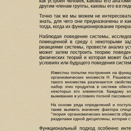
как устроен человек, каковы его анатоми
другим членам группы, каковы его взгля
Точно так же мы можем не интересовать
знать, для чего они предназначены и к
тогда, когда их функционирование прекр
Наблюдая поведение системы, исследов
помещенной в среду с некоторыми зад
реакциями системы, провести анализ ус
может затем построить теорию поведен
физических теорий и которая может быт
условиях или будущего поведения систе
Известны попытки построения на функц
организмических множеств Н. Рашевско
такого множества различаются свойств
набор этих продуктов в системе обесп
некоторых его элементов. Каждому эл
выживанию в условиях полной пассивнос
На основе ряда определений и постул
также выявить значение фактора спец
"теория организмических множеств обра
разделами одной дисциплины, которая ст
Функциональный подход особенно инте