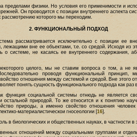
за пределами физики. Но условия его применимости и исп
прежней. Он проводится с позиции внутреннего аспекта сис
к рассмотрению которого мы переходим.
2. ФУНКЦИОНАЛЬНЫЙ ПОДХОД
стема рассматривается исключительно с позиции ее вне
, лежащими вне ее объектами, т.е. со средой. Исходя из э
ь о системе, не касаясь ее внутреннего содержания, аб
екоторого целого, мы не ставим вопроса о том, а не я
 Последовательно проводя функциональный принцип, м
свойство отношения между системой и средой. Вне этого от
зволяет понять сущность функционального подхода как раз
ак функция социальной системы отнюдь не является св
 остальной природой. То же относится и к понятию науч
войство природы, а именно свойство отношения человек
лектико-материалистическои гносеологии [
16
].
ль в биологических и общественных науках, в частности в 
венных отношений между социальными группами и отдель