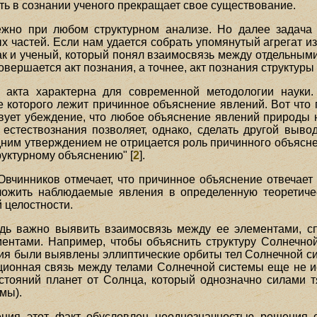
сть в сознании ученого прекращает свое существование.
ежно при любом структурном анализе. Но далее задача 
 частей. Если нам удается собрать упомянутый агрегат из
 Так и ученый, который понял взаимосвязь между отдельны
овершается акт познания, а точнее, акт познания структуры
о акта характерна для современной методологии науки
е которого лежит причинное объяснение явлений. Вот что 
вует убеждение, что любое объяснение явлений природы н
 естествознания позволяет, однако, сделать другой выв
дним утверждением не отрицается роль причинного объясне
руктурному объяснению" [
2
].
 Овчинников отмечает, что причинное объяснение отвечает
ложить наблюдаемые явления в определенную теоретиче
 целостности.
дь важно выявить взаимосвязь между ее элементами, с
ентами. Например, чтобы объяснить структуру Солнечно
вия были выявлены эллиптические орбиты тел Солнечной с
ционная связь между телами Солнечной системы еще не 
сстояний планет от Солнца, который однозначно силами т
мы).
ения этот факт обусловлен неоднозначностью решения