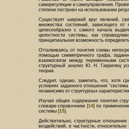
саморегуляции и самоуправления. Прове
степени построен на использовании резул
Существует широкий круг явлений, св
множества состояний, зависящего от 
целесообразно с самого начала выдел
целостности системы, как справедлив
принципиальная возможность определить
Отталкиваясь от понятия схемы непосре
помощью симметричного графа, заданн
взаимосвязи между переменными сист
структурный анализ Ю. Н. Гаврилец ус
теории.
Следует, однако, заметить, что, хотя 
условиях заданного отношения "система
независимо от структурных характеристи
Изучая общее содержание понятия стру
словаре-справочнике [
14
] по применению
системы [
15
].
Действительно, структурные отношения
воздействий, в частности, относительн