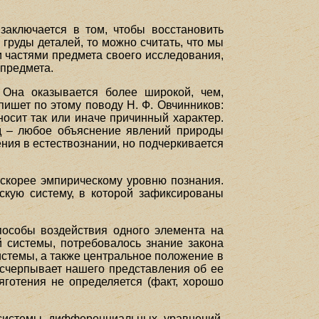
заключается в том, чтобы восстановить
 груды деталей, то можно считать, что мы
ми частями предмета своего исследования,
 предмета.
. Она оказывается более широкой, чем,
пишет по этому поводу Н. Ф. Овчинников:
осит так или иначе причинный характер.
од – любое объяснение явлений природы
ния в естествознании, но подчеркивается
 скорее эмпирическому уровню познания.
скую систему, в которой зафиксированы
пособы воздействия одного элемента на
й системы, потребовалось знание закона
истемы, а также центральное положение в
исчерпывает нашего представления об ее
яготения не определяется (факт, хорошо
 системы дифференциальных уравнений,