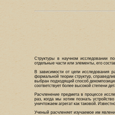
Структуры в научном исследовании по
отдельные части или элементы, его сост
В зависимости от цели исследования р
формальной теории структур, справедлив
выбран подходящий способ декомпозиции
соответствует более высокой степени де
Расчленение предмета в процессе исслед
раз, когда мы хотим познать устройство
уничтожаем агрегат как таковой. Известно
Ученый расчленяет изучаемое им явление