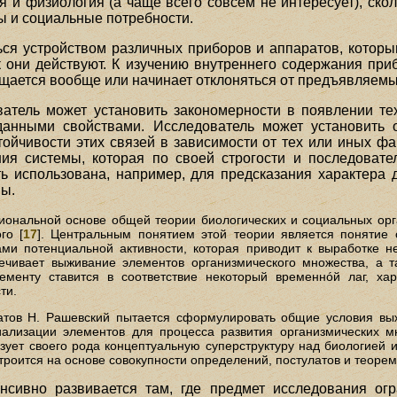
я и физиология (а чаще всего совсем не интересует), скольк
ды и социальные потребности.
ся устройством различных приборов и аппаратов, которы
ак они действуют. К изучению внутреннего содержания п
ащается вообще или начинает отклоняться от предъявляемы
атель может установить закономерности в появлении тех
анными свойствами. Исследователь может установить
тойчивости этих связей в зависимости от тех или иных ф
ия системы, которая по своей строгости и последовате
ь использована, например, для предсказания характера
мы.
иональной основе общей теории биологических и социальных орг
го [
17
]. Центральным понятием этой теории является понятие 
ами потенциальной активности, которая приводит к выработке н
ечивает выживание элементов организмического множества, а 
ементу ставится в соответствие некоторый временнóй лаг, ха
ти.
атов Н. Рашевский пытается сформулировать общие условия выж
иализации элементов для процесса развития организмических м
зует своего рода концептуальную суперструктуру над биологией и 
роится на основе совокупности определений, постулатов и теорем"
нсивно развивается там, где предмет исследования ог