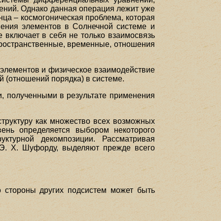
ений. Однако данная операция лежит уже
нца – космогоническая проблема, которая
шения элементов в Солнечной системе и
е включает в себя не только взаимосвязь
пространственные, временные, отношения
 элементов и физическое взаимодействие
й (отношений порядка) в системе.
и, полученными в результате применения
структуру как множество всех возможных
вень определяется выбором некоторого
уктурной декомпозиции. Рассматривая
Э. X. Шуфорду, выделяют прежде всего
о стороны других подсистем может быть