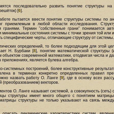
емятся последовательно развить понятие структуры на
решёток) [
6
].
аботе пытается ввести понятие структуры системы по а
алог приемлемым в любой области исследования. Структ
 гранями. Термин "собственные грани" понимается авт
и минимальные состояния системы с точки зрения той или и
ть специфические черты, отличающие структуру от системы
тических определений, то более подходящим для этой цел
ает Н. Бурбаки [
8
], понятие математической структуры 
м объектом современной математики, отодвигая числа и д
в приложениях, является булева алгебра.
о-системных построений, более конструктивные результат
авлена в терминах конкретно определенных правил пре
жно назвать работу О. Ланге [
9
], где в основу всех рас
 (преобразованием) векторов.
нтов О. Ланге называет системой, а совокупность (сеть) 
рицы структуры имеет много общего с понятием матрицы
 матрицы структуры не только указывают на связь межд
 описать динамические характеристики систем, явлени