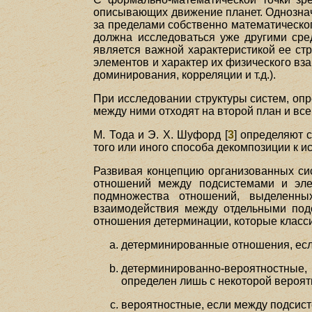
описывающих движение планет. Однознач
за пределами собственно математическог
должна исследоваться уже другими сре
является важной характеристикой ее стр
элементов и характер их физического в
доминирования, корреляции и т.д.).
При исследовании структуры систем, оп
между ними отходят на второй план и вс
М. Тода и Э. X. Шуфорд [
3
] определяют 
того или иного способа декомпозиции к и
Развивая концепцию организованных сист
отношений между подсистемами и элем
подмножества отношений, выделенных
взаимодействия между отдельными под
отношения детерминации, которые клас
детерминированные отношения, если
детерминированно-вероятностные,
определен лишь с некоторой вероят
вероятностные, если между подсис