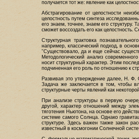
получается тот же: явление как целостно
Абстрагирование от целостности неизб
целостность путем синтеза исследованных
его знаем, точнее, знаем его структуру.
сможет воссоздать его как целостность. С
Структурная трактовка познавательног
например, классический подход, в основ
"Существовало, да и еще сейчас сущест
Методологический анализ современного
носит структурный характер. Этим после
подчиненная его роль по отношению к ст
Развивая это утверждение далее, Н. Ф.
Задача же заключается в том, чтобы в
структурные черты явлений как некоторой
При анализе структуры в первую очере
другой, характер отношений между элем
тяготения Ньютона, на основе его дейст
системе самого Солнца. Однако гравита
структуре. Здесь важен также закон ра
известный в космогонии Солнечной систе
С формально-математической точки зр