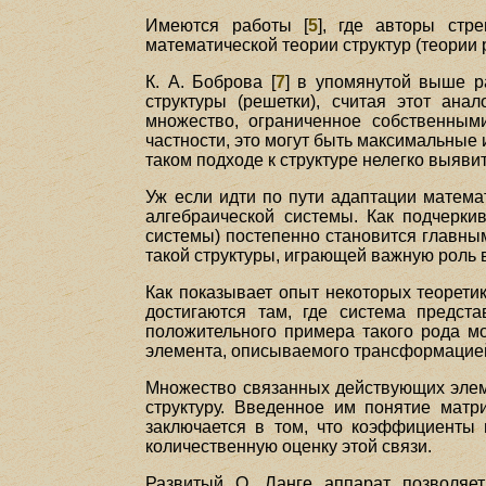
Имеются работы [
5
], где авторы стр
математической теории структур (теории 
К. А. Боброва [
7
] в упомянутой выше р
структуры (решетки), считая этот ан
множество, ограниченное собственными
частности, это могут быть максимальные 
таком подходе к структуре нелегко выяви
Уж если идти по пути адаптации матема
алгебраической системы. Как подчеркив
системы) постепенно становится главны
такой структуры, играющей важную роль 
Как показывает опыт некоторых теоретик
достигаются там, где система предст
положительного примера такого рода мо
элемента, описываемого трансформацией
Множество связанных действующих элеме
структуру. Введенное им понятие мат
заключается в том, что коэффициенты
количественную оценку этой связи.
Развитый О. Ланге аппарат позволяет