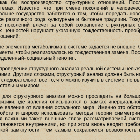
 как бы воспроизводство структурных отношений. По
стемах. Известно, что при смене поколений в человече
ольше государство заботится о том, чтобы передать но
же различного рода культурные и бытовые традиции. Тож
е поколений влечет за собой сохранение структурных 
ценностей нарушает указанную тождественность преобр
ношений.
ние элементов метаболизма в системе задается не внешне.
менты, чтобы реализовалась их тождественная замена. Во
еделенный- социальный генотип.
 проведении структурного анализа реальной системы нельзя
ими. Другими словами, структурный анализ должен быть на
, следовательно, все то, что можно изучить в системе, не вы
остальным миром.
 для структурного анализа можно проследить на больш
физики, где явления описываются в рамках инерциально
 явление от влияния остального мира. Именно это обсто
ойств и широко использовать методы теории симметрии
ся важными также внешние связи рассматриваемой систе
становятся внутренними, но при этом вновь вводит треб
кой замкнутости. Тем самым сохраняется возможность 