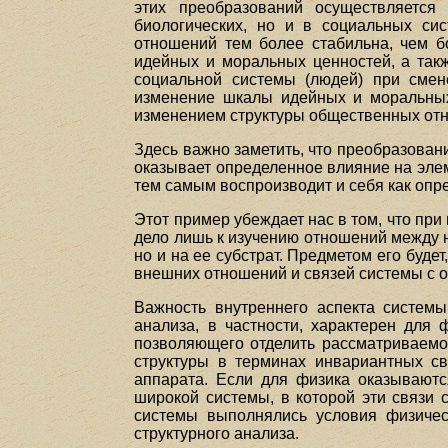
этих преобразований осуществляется
биологических, но и в социальных си
отношений тем более стабильна, чем б
идейных и моральных ценностей, а так
социальной системы (людей) при смен
изменение шкалы идейных и моральных 
изменением структуры общественных от
Здесь важно заметить, что преобразова
оказывает определенное влияние на эле
тем самым воспроизводит и себя как опр
Этот пример убеждает нас в том, что при
дело лишь к изучению отношений между н
но и на ее субстрат. Предметом его будет
внешних отношений и связей системы с 
Важность внутреннего аспекта системы
анализа, в частности, характерен для 
позволяющего отделить рассматриваемое
структуры в терминах инвариантных св
аппарата. Если для физика оказывают
широкой системы, в которой эти связи 
системы выполнялись условия физичес
структурного анализа.