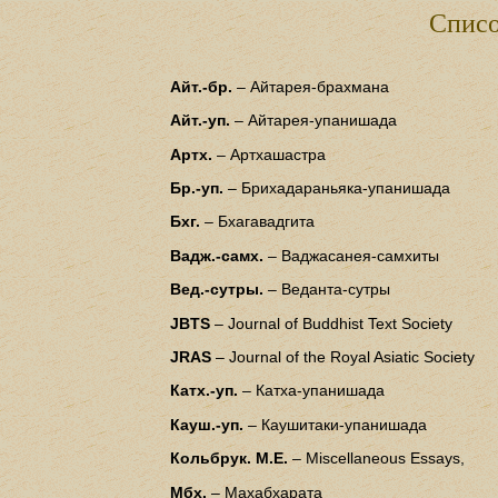
Списо
Айт.-бр.
– Айтарея-брахмана
Айт.-уп.
– Айтарея-упанишада
Артх.
– Артхашастра
Бр.-уп.
– Брихадараньяка-упанишада
Бхг.
– Бхагавадгита
Вадж.-самх.
– Ваджасанея-самхиты
Вед.-сутры.
– Веданта-сутры
JBTS
– Journal of Buddhist Text Society
JRAS
– Journal of the Royal Asiatic Society
Катх.-уп.
– Катха-упанишада
Кауш.-уп.
– Каушитаки-упанишада
Кольбрук. M.Е.
– Miscellaneous Essays,
Мбх.
– Махабхарата