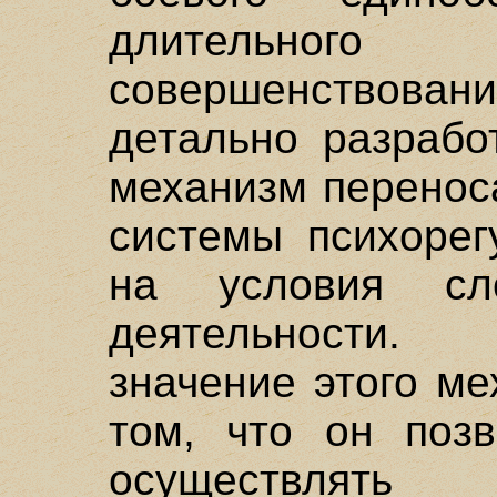
длительно
совершенствов
детально разрабо
механизм перенос
системы психорег
на условия сло
деятельности.
значение этого м
том, что он поз
осуществлять п