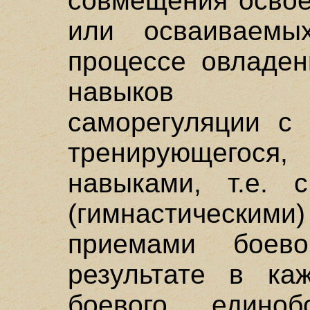
совмещения освое
или осваиваемы
процессе овладе
навыков псих
саморегуляции с 
тренирующегося,
навыками, т.е. 
(гимнастическим
приемами боево
результате в ка
боевого едино