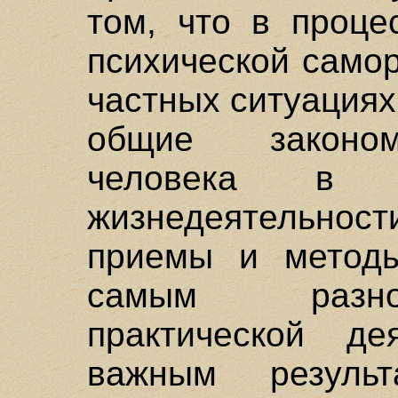
том, что в проце
психической самор
частных ситуация
общие законом
человека в с
жизнедеятельност
приемы и методы
самым разно
практической де
важным резуль