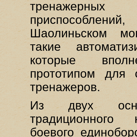
тренажерны
приспособлени
Шаолиньском мо
такие автоматиз
которые впол
прототипом для 
тренажеров.
Из двух осно
традиционного к
боевого единобор