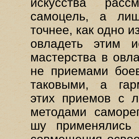
искусства расс
самоцель, а лиш
точнее, как одно 
овладеть этим и
мастерства в овл
не приемами боев
таковыми, а гар
этих приемов с 
методами саморег
шу применялись