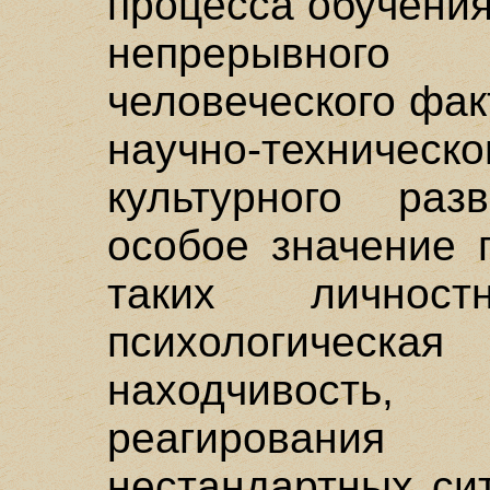
процесса обучения
непрерывног
человеческого фа
научно-техничес
культурного ра
особое значение 
таких личнос
психологичес
находчивость
реагирования
нестандартных си