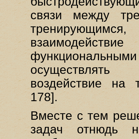
быстродействующ
связи между тре
тренирующимс
взаимодействи
функциональными 
осуществлять
воздействие на т
178].
Вместе с тем реш
задач отнюдь н