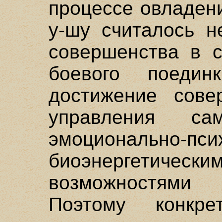
процессе овладен
у-шу считалось н
совершенства в с
боевого поедин
достижение сове
управления с
эмоционально-пс
биоэнергетическ
возможностями
Поэтому конкр