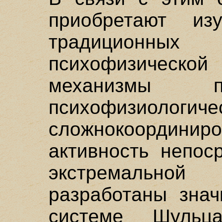
приобретают из
традиционных 
психофизической 
механизмы п
психофизиологиче
сложнокоордин
активность непос
экстремальной
разработаны знач
системе Шульц