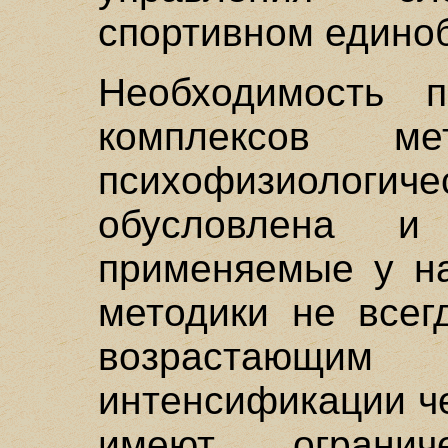
спортивном единоб
Необходимость п
комплексов м
психофизиолог
обусловлена 
применяемые у на
методики не всег
возрастающи
интенсификации ч
имеют огранич