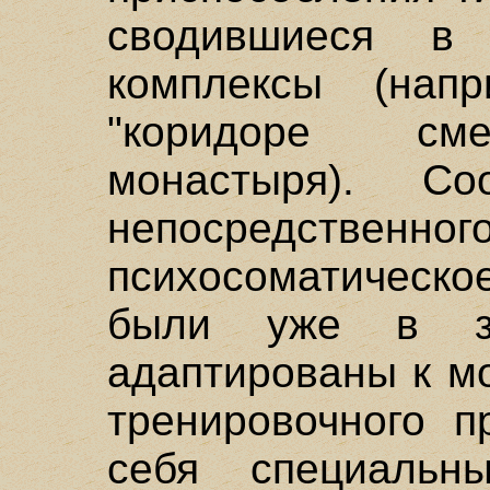
сводившиеся в
комплексы (нап
"коридоре сме
монастыря). Со
непосредственн
психосоматическо
были уже в зн
адаптированы к м
тренировочного п
себя специальн