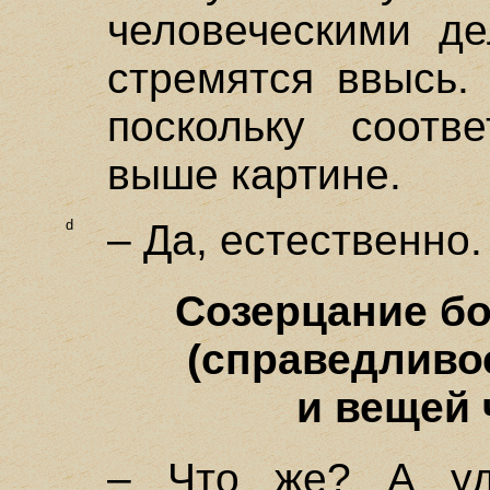
человеческими де
стремятся ввысь.
поскольку соотве
выше картине.
d
– Да, естественно.
Созерцание б
(справедливос
и вещей 
– Что же? А уди