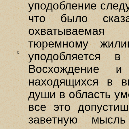
уподобление следу
что было сказа
охватываемая
тюремному жили
b
уподобляется 
Восхождение и
находящихся в в
души в область ум
все это допустиш
заветную мысл