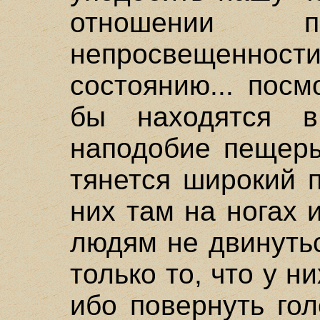
отношении п
непросвещенн
состоянию... посм
бы находятся 
наподобие пещеры
тянется широкий 
них там на ногах 
людям не двинутьс
только то, что у н
ибо повернуть гол