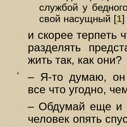
службой у бедног
свой насущный [
1
]
и скорее терпеть ч
разделять предст
жить так, как они?
e
– Я-то думаю, он
все что угодно, чем
– Обдумай еще и 
человек опять спу