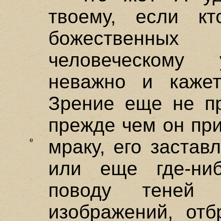
твоему, если кт
божественны
человеческому 
неважно и каже
Зрение еще не пр
прежде чем он пр
e
мраку,
его заставл
или еще где-ни
поводу теней 
изображений, отб