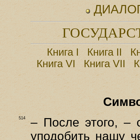
ДИАЛО
ГОСУДАРСТ
Книга I
Книга II
Кн
Книга VI
Книга VII
К
Симв
514
– После этого, –
уподобить нашу ч