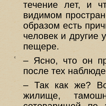
течение лет, и ч
видимом простран
образом есть причи
человек и другие 
пещере.
c
– Ясно, что он п
после тех наблюде
– Так как же? В
жилище, тамош
сотоварищей по 