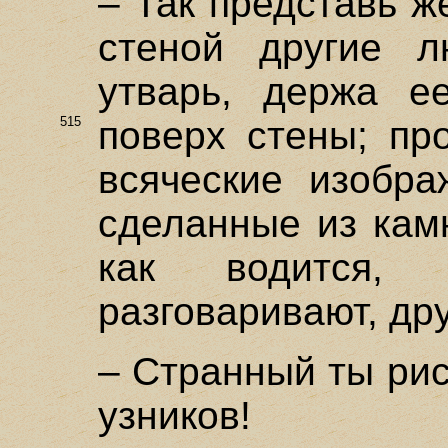
– Так представь же
стеной другие л
утварь, держа е
515
поверх стены; пр
всяческие изобра
сделанные из кам
как водится,
разговаривают, дру
– Странный ты ри
узников!