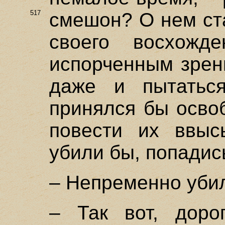
517
смешон?
О нем ста
своего восхожд
испорченным зрени
даже и пытатьс
принялся бы осво
повести их ввыс
убили бы, попадис
– Непременно уби
– Так вот, доро