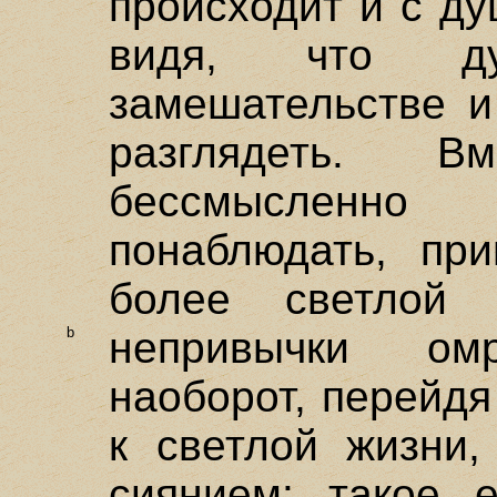
происходит и с ду
видя, что д
замешательстве и
разглядеть. 
бессмысленно
понаблюдать, пр
более светлой
b
непривычки ом
наоборот, перейдя
к светлой жизни,
сиянием: такое 