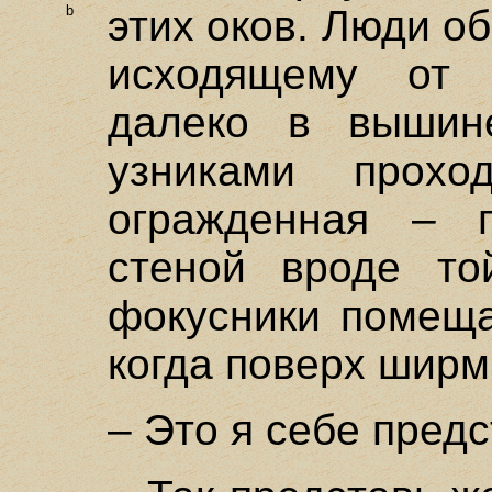
b
этих оков.
Люди об
исходящему от 
далеко в вышин
узниками прохо
огражденная – г
стеной вроде то
фокусники помеща
когда поверх ширм
– Это я себе пред