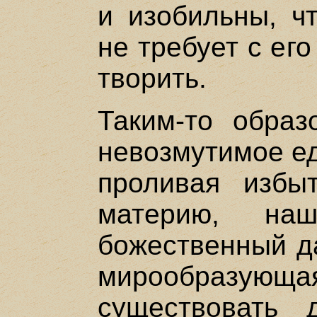
и изобильны, ч
не требует с ег
творить.
Таким-то образ
невозмутимое ед
проливая избы
материю, на
божественный да
мирообразу
существовать 