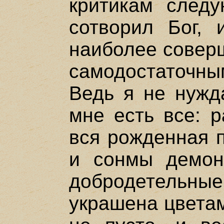
критикам след
сотворил Бог, 
наиболее соверш
самодостаточн
Ведь я не нужд
мне есть все: р
вся рожденная п
и сонмы демон
добродетель
украшена цветам