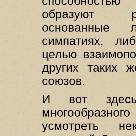
способность
образуют р
основанные 
симпатиях, л
целью взаимоп
других таких 
союзов.
И вот здесь-
многообразног
усмотреть не