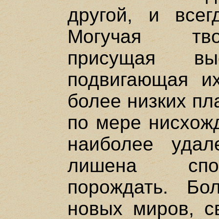
другой, и все
Могучая тво
присущая в
подвигающая их
более низких пл
по мере нисхожд
наиболее удал
лишена спос
порождать. Бо
новых миров, с