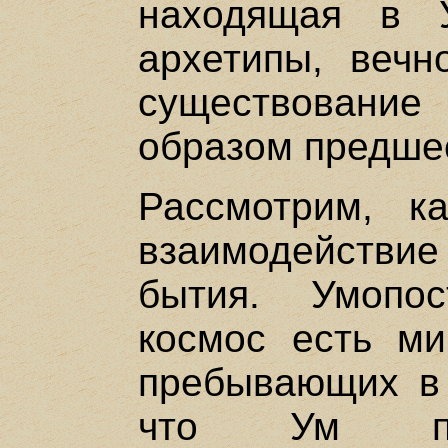
находящая в 
архетипы, веч
существован
образом предше
Рассмотрим, к
взаимодействи
бытия. Умопос
космос есть ми
пребывающих в 
что Ум пре