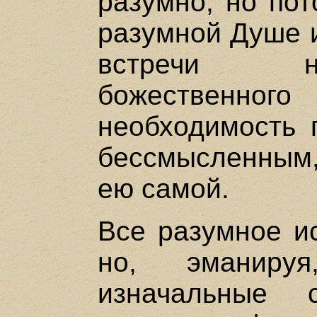
разумно, но пот
разумной Душе и
встречи н
божественног
необходимость 
бессмысленным
ею самой.
Все разумное ис
но, эманируя
изначальные 