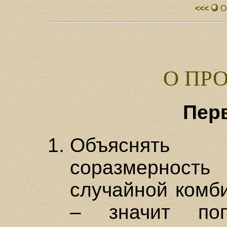
<<<
О
О ПР
Перв
Объяснять 
соразмернос
случайной комб
– значит поп