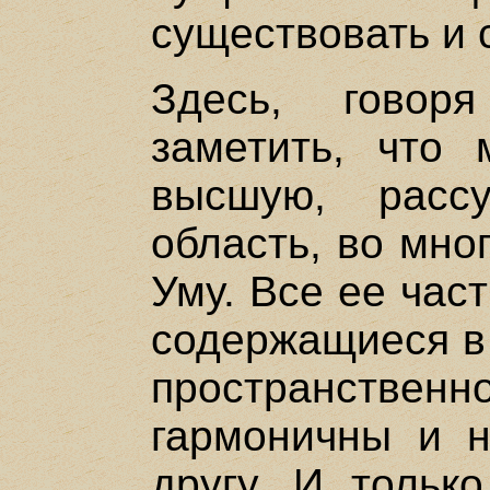
существовать и с
Здесь, говор
заметить, что
высшую, расс
область, во мно
Уму. Все ее час
содержащиеся в 
пространств
гармоничны и 
другу. И тольк