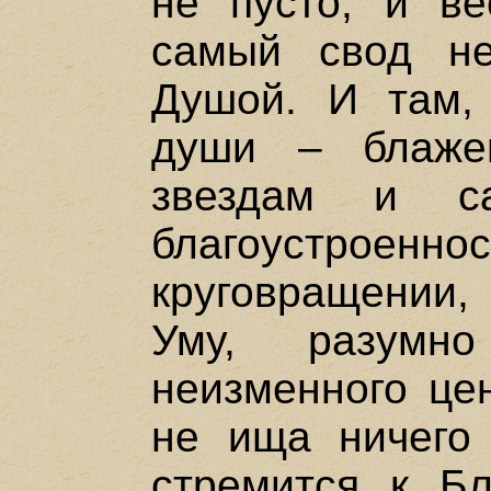
не пусто, и ве
самый свод н
Душой. И там,
души – блаже
звездам и с
благоустро
круговращении
Уму, разумно
неизменного цен
не ища ничего
стремится к Бл