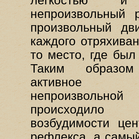
легкостью и
непроизвольный 
произвольный дви
каждого отряхива
то место, где бы
Таким образо
активное в
непроизвольно
происходило
возбудимости цен
рефлекса, а самы