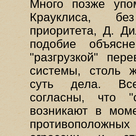
Много позже упо
Крауклиса, б
приоритета, Д. Д
подобие объясн
"разгрузкой" пер
системы, столь 
суть дела. Вс
согласны, что "
возникают в моме
противоположных 