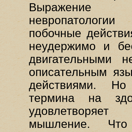
Выражение з
невропатологи
побочные действи
неудержимо и бес
двигательными н
описательным язы
действиями. Но
термина на зд
удовлетворяе
мышление. Чт