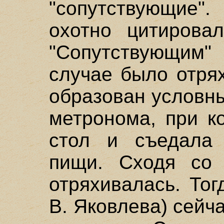
"сопутствующие".
охотно цитирова
"Сопутствующим
случае было отря
образован условн
метронома, при к
стол и съедала
пищи. Сходя со 
отряхивалась. Тог
В. Яковлева) сейч