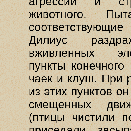
агрессии и ст
животного. Пы
соответствующие
Дилиус раздр
вживленных эл
пункты конечного
чаек и клуш. При
из этих пунктов о
смещенных дви
(птицы чистили п
приседали, засып