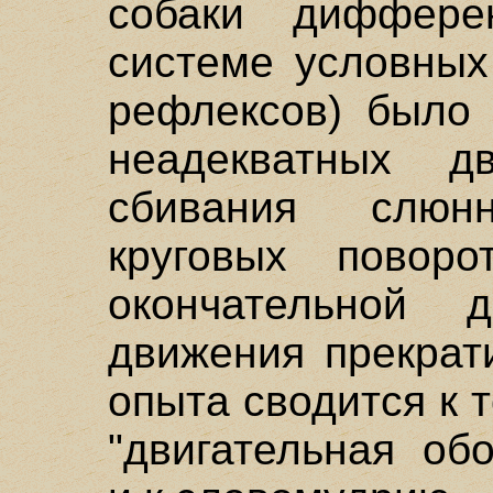
собаки диффере
системе условных
рефлексов) было 
неадекватных дв
сбивания слюн
круговых поворо
окончательной 
движения прекрат
опыта сводится к т
"двигательная об