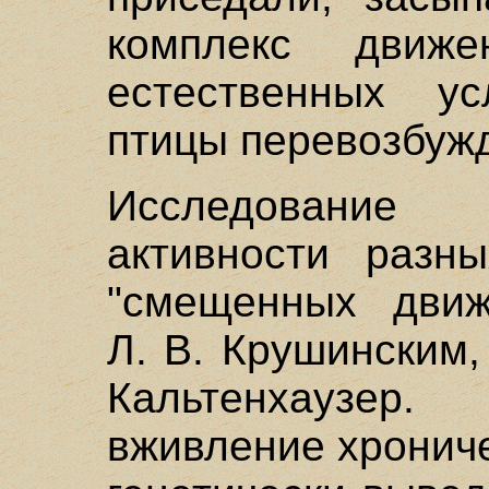
комплекс движ
естественных ус
птицы перевозбуж
Исследование
активности разн
"смещенных движ
Л. В. Крушинским,
Кальтенхаузе
вживление хрониче