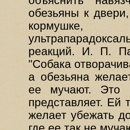
объяснить навяз
обезьяны к двери
кормушк
ультрапарадок
реакций. И. П. П
"Собака отворачив
а обезьяна желае
ее мучают. Это 
представляет. Ей 
желает убежать до
где ее так не муча