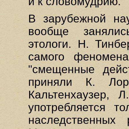
и к словомудрию.
В зарубежной на
вообще заняли
этологи. Н. Тинб
самого феномена
"смещенные дейс
приняли К. Лор
Кальтенхаузер, Л
употребляется то
наследственных 