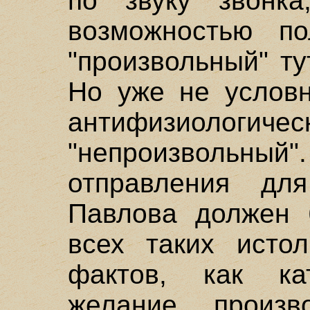
по звуку звонка
возможностью по
"произвольный" т
Но уже не условн
антифизиологиче
"непроизвольный"
отправления дл
Павлова должен 
всех таких исто
фактов, как ка
желание, произ