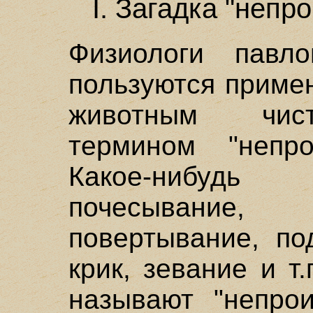
I. Загадка "неп
Физиологи павл
пользуются приме
животным чист
термином "непро
Какое-нибуд
почесывание
повертывание, по
крик, зевание и т.
называют "непрои