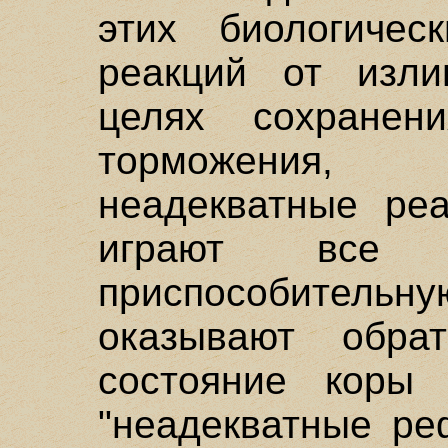
этих биологиче
реакций от изли
целях сохранен
торможения, 
неадекватные реа
играют все 
приспособител
оказывают обра
состояние коры 
"неадекватные ре