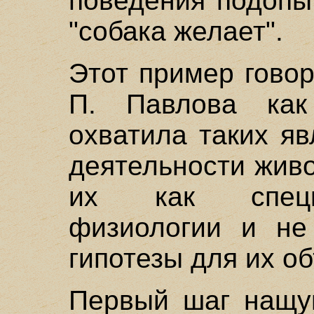
поведения подопы
"собака желает".
Этот пример говор
П. Павлова ка
охватила таких я
деятельности жив
их как специ
физиологии и не
гипотезы для их о
Первый шаг нащуп