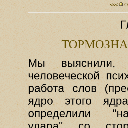
<<<
О
Г
ТОРМОЗНА
Мы выяснили,
человеческой пси
работа слов (пре
ядро этого ядр
определили "на
удара" со сто