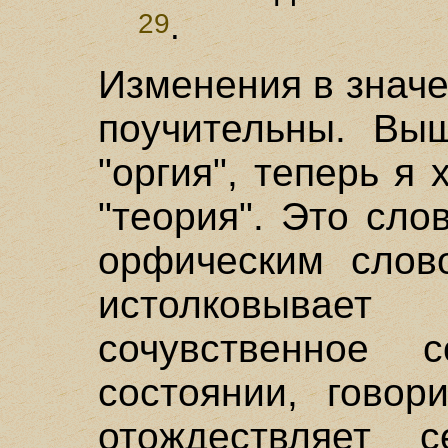
.
29
Изменения в значе
поучительны. Вы
"оргия", теперь я
"теория". Это сл
орфическим слов
истолковывает
сочувственное 
состоянии, говор
отождествляет 