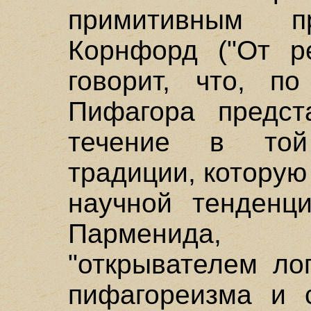
примитивным пр
Корнфорд ("От р
говорит, что, п
Пифагора предст
течение в той 
традиции, котору
научной тенденци
Парменида, к
"открывателем лог
пифагореизма и 