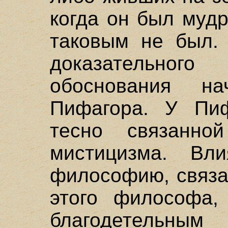
когда он был мудр
таковым не был.
доказательно
обоснования н
Пифагора. У Пиф
тесно связанн
мистицизма. Вл
философию, связа
этого философа,
благодетельным