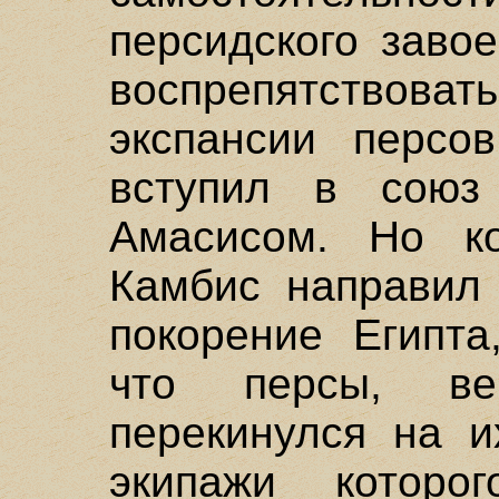
персидского заво
воспрепятствова
экспансии персо
вступил в союз
Амасисом. Но ко
Камбис направил
покорение Египта
что персы, ве
перекинулся на и
экипажи которо