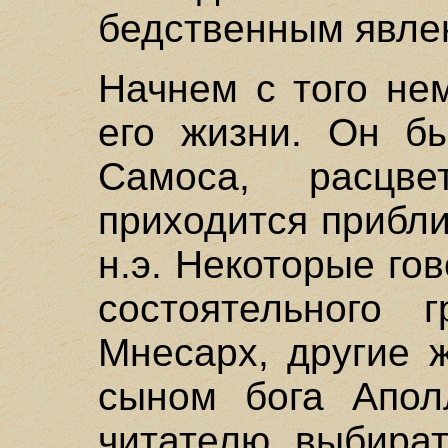
бедственным явле
Начнем с того нем
его жизни. Он б
Самоса, расцве
приходится прибли
н.э. Некоторые го
состоятельного 
Мнесарх, другие 
сыном бога Апол
читателю выбира