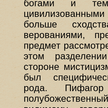
богами и тем
цивилизованными 
больше сходст
верованиями, пр
предмет рассмотр
этом разделени
стороне мистициз
был специфическ
рода. Пифаго
полубожественн