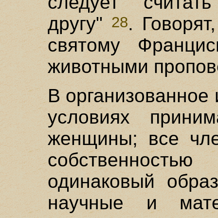
следует считат
другу"
. Говорят
28
святому Францис
животными пропов
В организованное
условиях прини
женщины; все чл
собственност
одинаковый образ
научные и мате