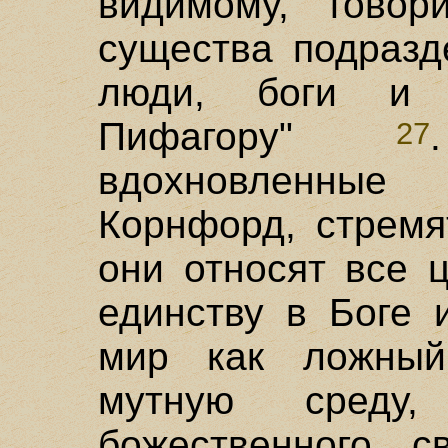
видимому, говор
существа подразд
люди, боги и 
Пифагору"
27
вдохновленные 
Корнфорд, стремя
они относят все 
единству в Боге 
мир как ложный
мутную среду
божественного с