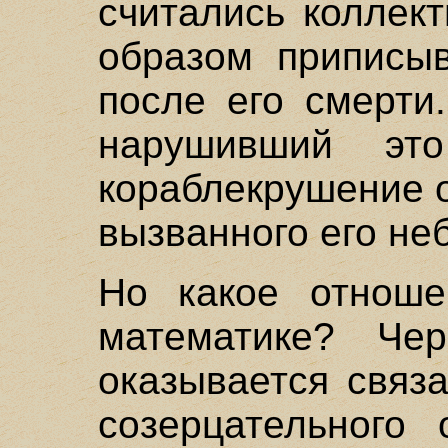
считались коллек
образом приписы
после его смерти
нарушивший это
кораблекрушение о
вызванного его не
Но какое отноше
математике? Чер
оказывается связ
созерцательного 