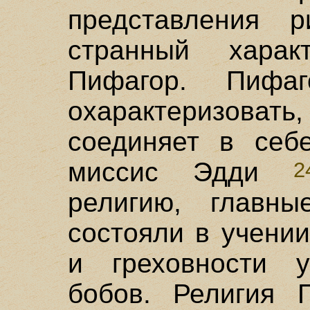
представления 
странный харак
Пифагор. Пифа
охарактеризова
соединяет в себ
миссис Эдди
2
религию, главны
состояли в учени
и греховности 
бобов. Религия 