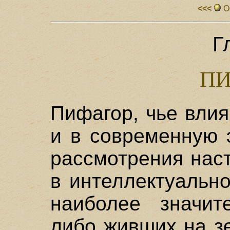
<<<
О
Гл
ПИ
Пифагор, чье влия
и в современную 
рассмотрения нас
в интеллектуальн
наиболее значит
либо живших на зе