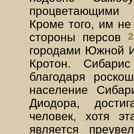
процветающими 
Кроме того, им не
стороны персов
2
городами Южной И
Кротон. Сибари
благодаря роско
население Сибари
Диодора, дости
человек, хотя эт
является преуве