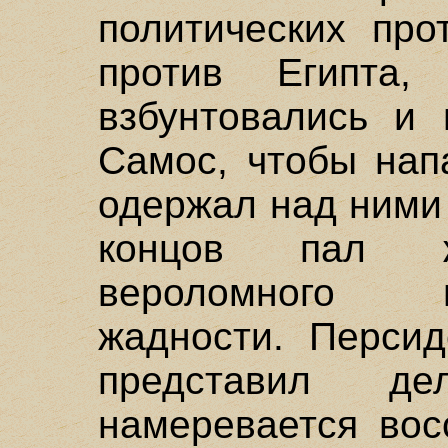
политических про
против Египта
взбунтовались и 
Самос, чтобы нап
одержал над ними 
концов пал ж
вероломного 
жадности. Персид
представил д
намеревается вос