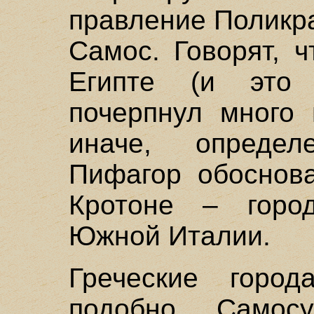
правление Поликра
Самос. Говорят, 
Египте (и это 
почерпнул много 
иначе, определ
Пифагор обоснова
Кротоне – горо
Южной Италии.
Греческие горо
подобно Само