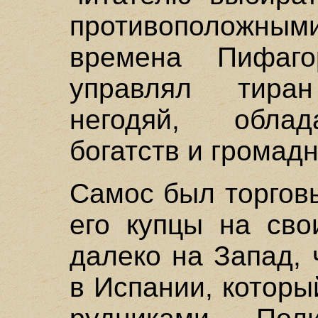
противополож
времена Пифаг
управлял тира
негодяй, облад
богатств и громад
Самос был торгов
его купцы на сво
далеко на Запад, 
в Испании, котор