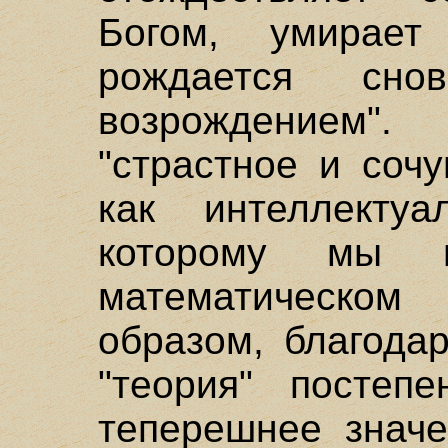
Богом, умирае
рождается сн
возрождением"
"страстное и соч
как интеллектуа
которому мы 
математическо
образом, благода
"теория" постеп
теперешнее значе