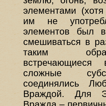
землю, огонь, во
элементами (хотя
им не употреб
элементов был в
смешиваться в ра
таким обра
встречающиеся
сложные субс
соединялись Лю
Враждой. Для 
Вражда – первичн