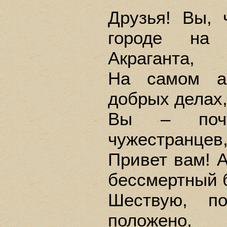
Друзья! Вы,
городе на 
Акраганта,
На самом а
добрых делах
Вы – почт
чужестранцев,
Привет вам! А
бессмертный б
Шествую, п
положено,