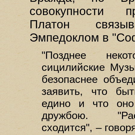
совокупности п
Платон связы
Эмпедоклом в "Соф
"Позднее неко
сицилийские Музы
безопаснее объед
заявить, что бы
едино и что он
дружбою. "Ра
сходится", – говор