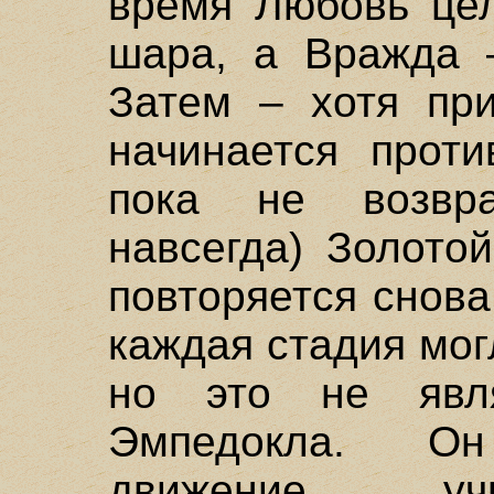
время Любовь цел
шара, а Вражда –
Затем – хотя при
начинается проти
пока не возвр
навсегда) Золото
повторяется снова
каждая стадия мог
но это не явля
Эмпедокла. О
движение, уч