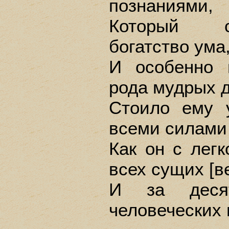
познаниями,
Который с
богатство ума
И особенно 
рода мудрых д
Стоило ему у
всеми силами
Как он с лег
всех сущих [в
И за деся
человеческих