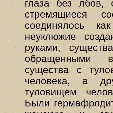
глаза без лбов, 
стремящиеся со
соединялось ка
неуклюжие созда
руками, существ
обращенными 
существа с тул
человека, а д
туловищем чело
Были гермафродит