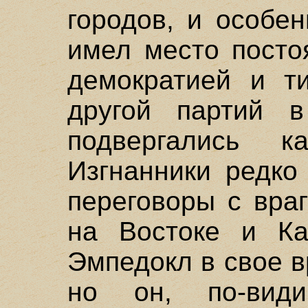
городов, и особе
имел место посто
демократией и т
другой партий 
подвергались к
Изгнанники редко
переговоры с вра
на Востоке и Ка
Эмпедокл в свое в
но он, по-види