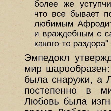
более же уступчи
что все бывает п
любимым Афродит
и враждебным с с
какого-то раздора"
Эмпедокл утвержд
мир шарообразен:
была снаружи, а 
постепенно в м
Любовь была изгн