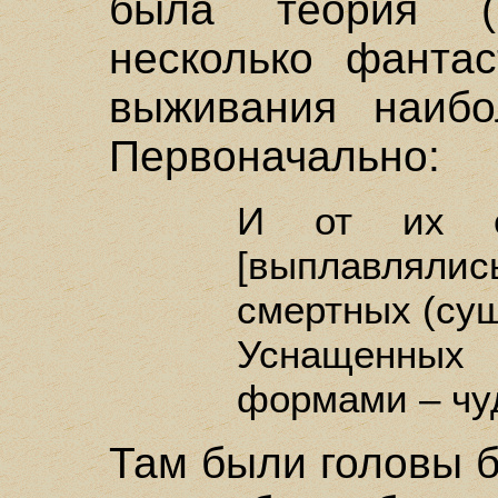
была теория (
несколько фантас
выживания наибо
Первоначально:
И от их см
[выплавлял
смертных (сущ
Уснащенн
формами – чу
Там были головы б