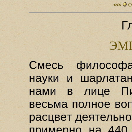
<<<
О
Г
ЭМ
Смесь философа
науки и шарлатан
нами в лице Пи
весьма полное во
расцвет деятельно
примерно на 440 