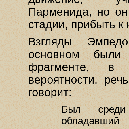
Парменида, но он
стадии, прибыть к
Взгляды Эмпед
основном были 
фрагменте, в
вероятности, реч
говорит:
Был сред
обладавш