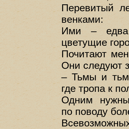
Перевитый л
венками:
Ими – едва
цветущие гор
Почитают ме
Они следуют 
– Тьмы и тьм
где тропа к по
Одним нужны
по поводу бол
Всевозможны