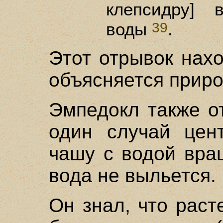
клепсидру] 
воды
.
39
Этот отрывок нахо
объясняется приро
Эмпедокл также о
один случай цен
чашу с водой вра
вода не выльется.
Он знал, что раст