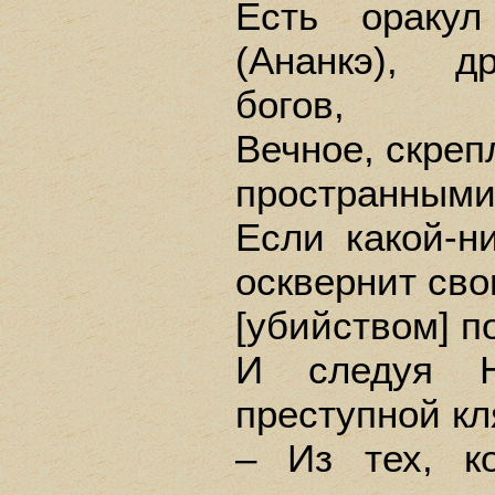
Есть оракул
(Ананкэ), д
богов,
Вечное, скреп
пространными
Если какой-н
осквернит сво
[убийством] п
И следуя Не
преступной кл
– Из тех, к