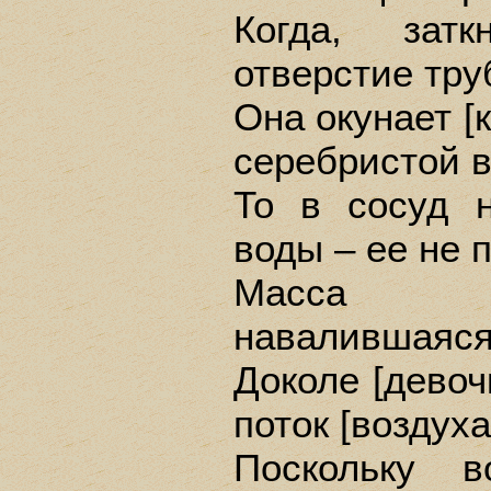
Когда, зат
отверстие тру
Она окунает [
серебристой 
То в сосуд 
воды – ее не 
Масса во
навалившаяся
Доколе [девоч
поток [воздуха
Поскольку в