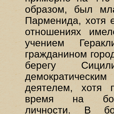
образом, был мл
Парменида, хотя 
отношениях имел
учением Герак
гражданином горо
берегу Сици
демократичес
деятелем, хотя 
время на бож
личности. В бо