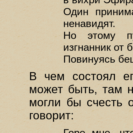
Один принима
ненавидят.
Но этому п
изгнанник от б
Повинуясь бе
В чем состоял ег
может быть, там 
могли бы счесть 
говорит:
Горе мне, ч