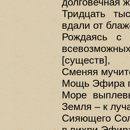
долговечная ж
Тридцать ты
вдали от блаж
Рождаясь с 
всевозможны
[существ],
Сменяя мучит
Мощь Эфира г
Море выплев
Земля – к луч
Сияющего Сол
в вихри Эфир