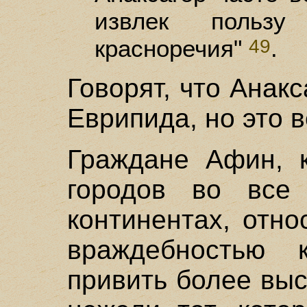
извлек польз
красноречия"
.
49
Говорят, что Анак
Еврипида, но это 
Граждане Афин, к
городов во все
континентах, отн
враждебностью 
привить более выс