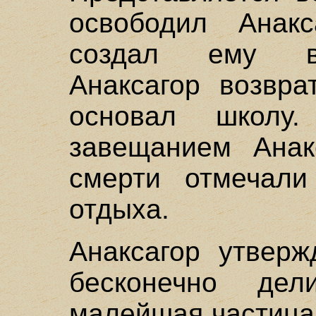
освободил Анак
создал ему во
Анаксагор возвр
основал школу
завещанием Анак
смерти отмечал
отдыха.
Анаксагор утверж
бесконечно д
малейшая частица