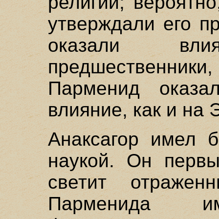
религии; вероятно
утверждали его п
оказали вл
предшественники
Парменид оказа
влияние, как и на
Анаксагор имел б
наукой. Он первы
светит отражен
Парменида им