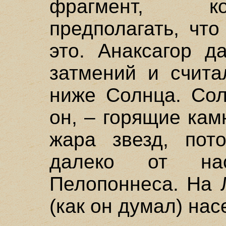
фрагмент, ко
предполагать, чт
это. Анаксагор д
затмений и счита
ниже Солнца. Сол
он, – горящие кам
жара звезд, пот
далеко от на
Пелопоннеса. На 
(как он думал) нас