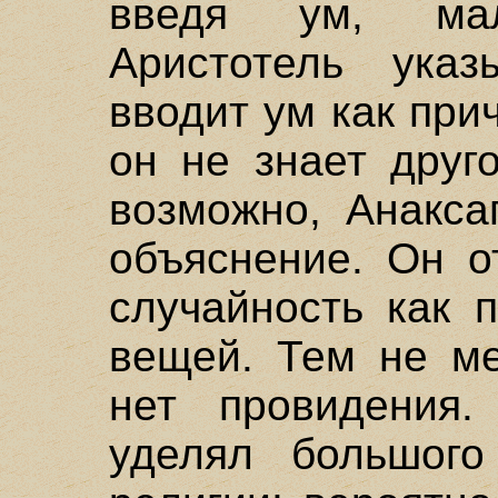
введя ум, мал
Аристотель указ
вводит ум как прич
он не знает друг
возможно, Анакса
объяснение. Он о
случайность как 
вещей. Тем не ме
нет провидения.
уделял большого