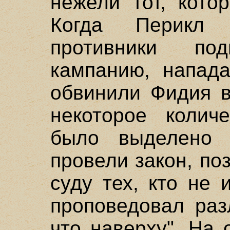
нежели тот, кото
Когда Перикл 
противники по
кампанию, напада
обвинили Фидия в
некоторое количе
было выделено 
провели закон, по
суду тех, кто не
проповедовал раз
что наверху". На 