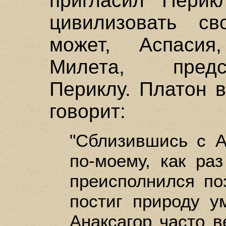
пригласил Перик
цивилизовать св
может, Аспасия
Милета, предс
Периклу. Платон 
говорит:
"Сблизившись с А
по-моему, как раз
преисполнился по
постиг природу 
Анаксагор часто в