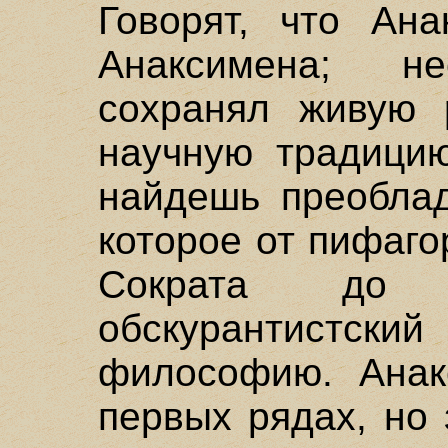
Говорят, что Ан
Анаксимена; н
сохранял живую 
научную традицию
найдешь преоблад
которое от пифаго
Сократа до 
обскурантистски
философию. Анак
первых рядах, но 