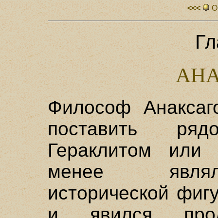
<<<
О
Гл
АНА
Философ Анаксаго
поставить ря
Гераклитом или
менее являл
исторической фиг
и явился прод