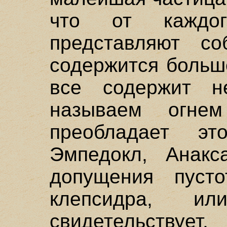
что от каждо
представляют с
содержится больше
все содержит н
называем огн
преобладает э
Эмпедокл, Анакс
допущения пусто
клепсидра, и
свидетельствует