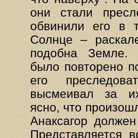
они стали пресл
обвинили его в т
Солнце – раскал
подобна Земле. 
было повторено п
его преследова
высмеивал за их
ясно, что произошл
Анаксагор должен
Представляется в