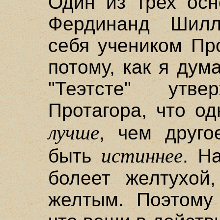
Один из трех осн
Фердинанд Шилл
себя учеником Пр
потому, как я дум
"Теэтсте" утве
Протагора, что о
лучше
, чем друго
истиннее
быть
. Н
болеет желтухой
желтым. Поэтому 