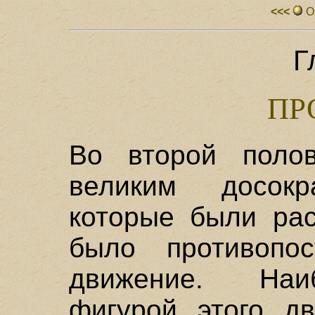
<<<
О
Г
ПР
Во второй поло
великим досокр
которые были ра
было противопос
движение. Наи
фигурой этого д