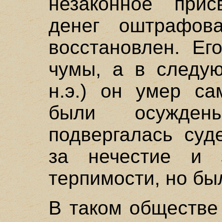
незаконное прис
денег оштрафов
восстановлен. Ег
чумы, а в следую
н.э.) он умер са
были осужден
подвергалась суд
за нечестие и 
терпимости, но бы
В таком обществе