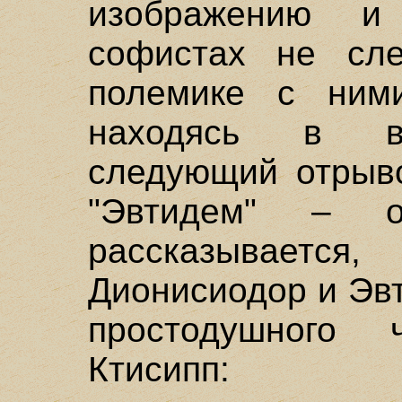
изображению 
софистах не сле
полемике с ними
находясь в ве
следующий отрыво
"Эвтидем" – о
рассказывается
Дионисиодор и Эв
простодушного
Ктисипп: