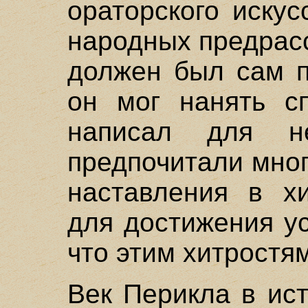
ораторского искус
народных предрасс
должен был сам п
он мог нанять сп
написал для н
предпочитали мног
наставления в хи
для достижения ус
что этим хитростя
Век Перикла в ис