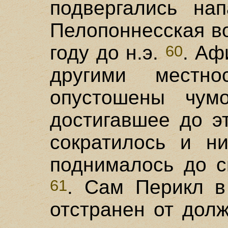
подвергались на
Пелопоннесская в
году до н.э.
. Аф
60
другими местн
опустошены чум
достигавшее до э
сократилось и н
поднималось до с
. Сам Перикл в
61
отстранен от дол