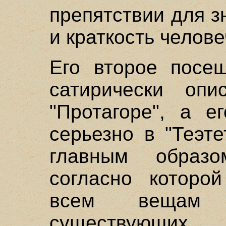
препятствии для з
и краткость челов
Его второе посе
сатирически опи
"Протагоре", а е
серьезно в "Теэте
главным образо
согласно которо
всем вещам 
существующих 