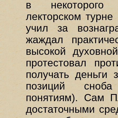
в некоторого
лекторском турне
учил за вознагра
жаждал практиче
высокой духовно
протестовал прот
получать деньги 
позиций сноб
понятиям). Сам П
достаточными сре