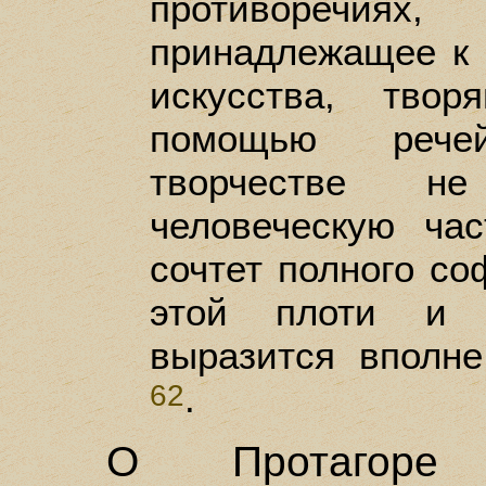
противоречи
принадлежащее к 
искусства, тво
помощью реч
творчестве н
человеческую час
сочтет полного с
этой плоти и к
выразится вполне
.
62
О Протагоре 