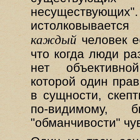
несуществующ
истолковываетс
каждый
человек е
что когда люди ра
нет объективно
которой один прав
в сущности, скепт
по-видимому,
"обманчивости" чу