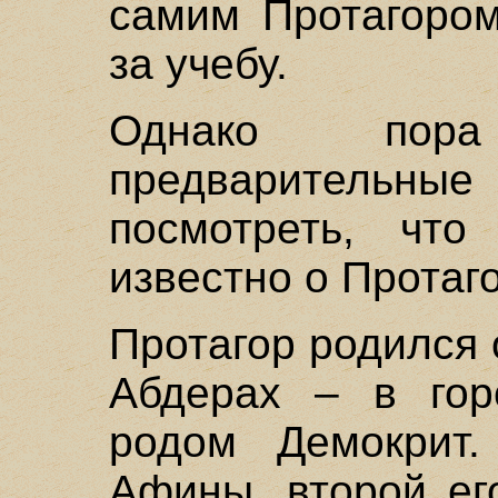
самим Протагором
за учебу.
Однако пор
предваритель
посмотреть, чт
известно о Протаг
Протагор родился о
Абдерах – в гор
родом Демокрит
Афины, второй ег