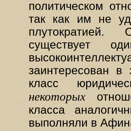
политическом отн
так как им не уд
плутократией.
существует од
высокоинтеллекту
заинтересован в 
класс юридиче
некоторых
отноше
класса аналогич
выполняли в Афин