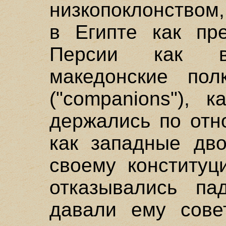
низкопоклонством
в Египте как пр
Персии как в
македонские пол
("companions"), 
держались по отн
как западные дв
своему конституц
отказывались па
давали ему сове