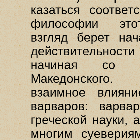
казаться соответ
философии этот
взгляд берет нач
действительности
начиная со в
Македонского.
взаимное влияни
варваров: варва
греческой науки, 
многим суевериям