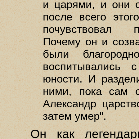
и царями, и они 
после всего этог
почувствовал п
Почему он и созва
были благородн
воспитывались 
юности. И раздел
ними, пока сам 
Александр царств
затем умер".
Он как легендар