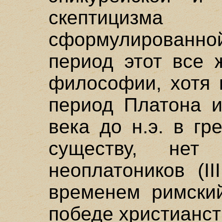
скептицизма 
сформулированно
период этот все 
философии, хотя 
период Платона и
века до н.э. в г
существу, нет
неоплатоников (II
временем римский
победе христианст