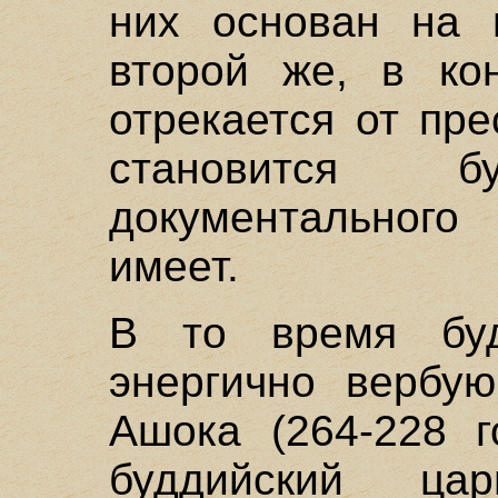
них основан на г
второй же, в ко
отрекается от пре
становится б
документальног
имеет.
В то время буд
энергично вербую
Ашока (264-228 г
буддийский ц