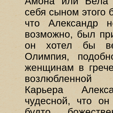
Амона или Бела 
себя сыном этого 
что Александр н
возможно, был при
он хотел бы ве
Олимпия, подобн
женщинам в грече
возлюбленной к
Карьера Алек
чудесной, что он
будто божестве