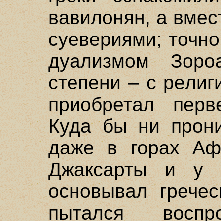
вавилонян, а вмес
суевериями; точно
дуализмом Зор
степени – с религ
приобретал перв
Куда бы ни прони
даже в горах Афг
Джаксарты и у 
основывал гречес
пытался воспро