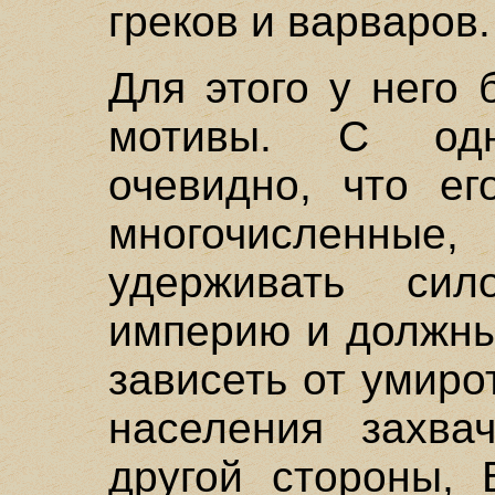
греков и варваров.
Для этого у него
мотивы. С од
очевидно, что ег
многочисленные,
удерживать си
империю и должны
зависеть от умир
населения захва
другой стороны, 