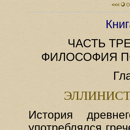
<<<
О
Книг
ЧАСТЬ ТР
ФИЛОСОФИЯ П
Гл
ЭЛЛИНИСТ
История древне
употреблялся греч