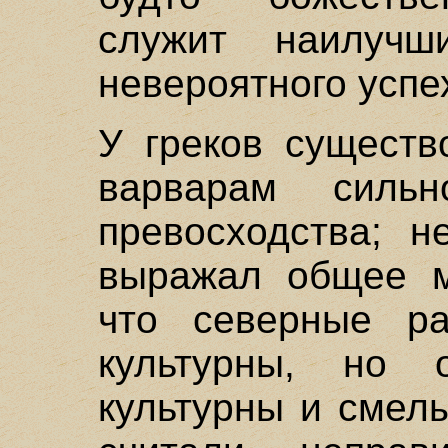
служит наилучш
невероятного успе
У греков существ
варварам сильн
превосходства; н
выражал общее мн
что северные р
культурны, но
культурны и смел