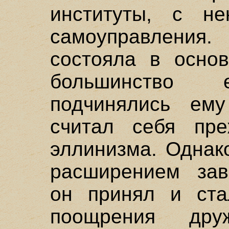
институты, с не
самоуправления
состояла в осно
большинство е
подчинялись ем
считал себя пре
эллинизма. Однак
расширением зав
он принял и ста
поощрения друж