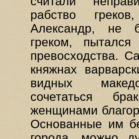
считали непра
рабство греко
Александр, не 
греком, пытался
превосходства. С
княжнах варварск
видных македо
сочетаться бр
женщинами благор
Основанные им бе
города, можно д