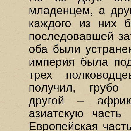
младенцем, а дру
каждого из них б
последовавшей за
оба были устране
империя была по
трех полководц
получил, грубо 
другой – афри
азиатскую часть 
Европейская част