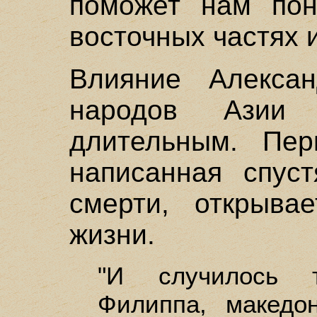
поможет нам пон
восточных частях 
Влияние Алекса
народов Азии
длительным. Пер
написанная спуст
смерти, открыва
жизни.
"И случилось т
Филиппа, македо