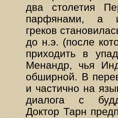
два столетия Пе
парфянами, а и
греков становилась
до н.э. (после ко
приходить в упа
Менандр, чья Ин
обширной. В пере
и частично на язы
диалога с будд
Доктор Тарн предп