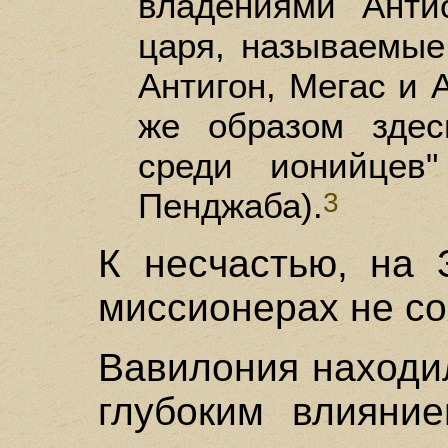
владениями Анти
царя, называемые
Антигон, Мегас и 
же образом здес
среди ионийцев
Пенджаба).
3
К несчастью, на 
миссионерах не со
Вавилония находи
глубоким влияни