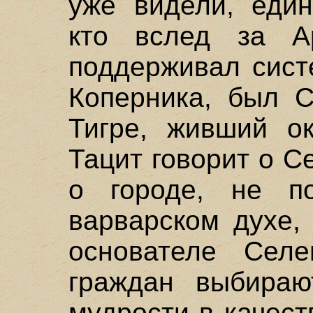
уже видели, един
кто вслед за А
поддерживал сист
Коперника, был С
Тигре, живший ок
Тацит говорит о Се
о городе, не п
варварском духе,
основателе Селе
граждан выбираю
мудрости в качест