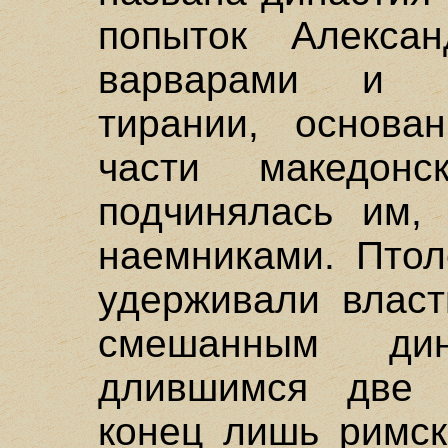
попыток Алекса
варварами и у
тирании, основа
части македонс
подчинялась им, 
наемниками. Птол
удерживали власт
смешанным дин
длившимся две 
конец лишь римск