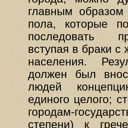
главным образом 
пола, которые п
последовать п
вступая в браки с
населения. Резу
должен был вно
людей концепци
единого целого; с
городам-госуда
степени) к греч