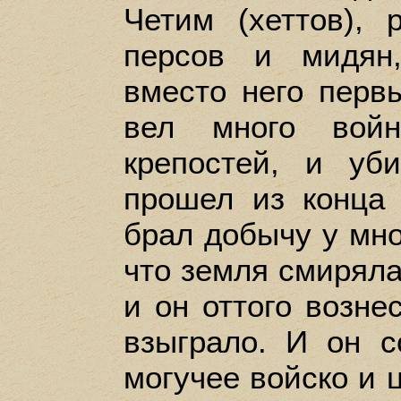
Четим (хеттов), 
персов и мидян
вместо него перв
вел много войн
крепостей, и уб
прошел из конца
брал добычу у мно
что земля смиряла
и он оттого возне
взыграло. И он с
могучее войско и 