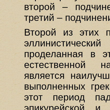
второй – подчин
третий – подчинен
Второй из этих п
эллинистичес
проделанная в э
естественной н
является наилучш
выполненных гре
этот период па
эпикурейской и 