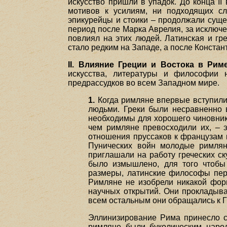
искусство пришли в упадок. До конца I
мотивов к усилиям, ни подходящих с
эпикурейцы и стоики – продолжали сущес
период после Марка Аврелия, за исключен
повлиял на этих людей. Латинская и гр
стало редким на Западе, а после Констан
II. Влияние Греции и Востока в Риме
искусства, литературы и философии 
предрассудков во всем Западном мире.
1.
Когда римляне впервые вступили 
людьми. Греки были несравненно в
необходимы для хорошего чиновника
чем римляне превосходили их, – 
отношения пруссаков к французам в
Пунических войн молодые римляне
приглашали на работу греческих с
было измышлено, для того чтобы
размеры, латинские философы пере
Римляне не изобрели никакой фор
научных открытий. Они прокладыва
всем остальным они обращались к Г
Эллинизирование Рима принесло с
римляне были буколическим народ