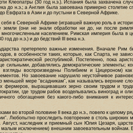
рти Клеопатры (30 год н.э.). Испания была захвачена сл
ка до н.э.; а Англия была завоевана примерно столетие с
 до Евфрата в Азии и до пустыни в Северной Африке.
себя в Северной Африке (игравшей важную роль в истории 
е земли (они не знали обработки ни до, ни после рим
 многочисленным населением. Римская империя была в ц
год до н.э.) и до бедствий III века н.э.
ударства претерпело важные изменения. Вначале Рим б
дов, в особенности таких, которые, как Спарта, не зави
аристократической республикой. Постепенно, пока арис
е сильными, добавлялись демократические элементы; ко
и взгляды воспроизведены Полибием и Цицероном) как
элементов. Но завоевание нарушило неустойчивое равнов
ко меньшей мере "всадникам", как назывались верхние сло
их фермеров, выращивавших зерно своим трудом и труд
ократии, где трудом рабов возделывались виноград и оли
ичного обогащения без какого-либо внимания к интере
ми во второй половине II века до н.э., повело к целому ряд
нии". Любопытно проследить повторение в столь широких м
Август, наследник и приемный сын Юлия Цезаря, царствов
а малым исключением) внешним завоевательным войнам. 