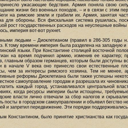
, принесло ужасающие бедствия. Армия поняла свою силу
ещание жизни без военных походов, – и в связи с этим пе
еги на римские земли и грабили их. Армия, занятая ча
на для обороны. Вся фискальная система рушилась, по
шой рост государственных расходов на неуспешные войны 
сь, империя вот-вот рухнет.
ными людьми – Диоклетианом (правил в 286-305 годы н.э
н.э. К тому времени империя была разделена на западную 
тинский языки. При Константине столицей восточной поло
етиан на время подчинил армию, изменив ее характер; 
ов, главным образом германцев, которым были доступны в
 и в начале V века оно принесло свои естественные пл
сы, чем за интересы римского хозяина. Тем не менее,
тивные реформы Диоклетиана были также успешны некото
местное самоуправление городам и разрешала их чиновника
латить каждый город, устанавливался центральной влас
овиях, когда ресурсы империи были истощены, требуемы
дские власти лично отвечали за сбор налогов и скрывали
ь посты в городском самоуправлении и объявил бегство н
млей и запретил передвижение. Эти порядки поддерживали
 Константином, было принятие христианства как государ