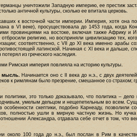
е германцы уничтожили Западную империю, ее престиж заст
олько античной культуры, сколько ее впитала церковь.
авших к восточной части империи. Империя, хотя она по
а в VI веке), просуществовала до 1453 года, когда Ко
кими провинциями на востоке, включая также Африку и И
 отбросили религию, но восприняли цивилизацию тех, ког
изации; соответственно, с VII до XI века именно арабы со
противостоящей латинской. Начиная с XI века и дальше, с
 потерял из греческого наследия.
ыми Римская империя повлияла на историю культуры.
ю мысль.
Начинается оно с II века до н.э., с двух деятел
ков к римлянам было презрение, смешанное со страхом; гр
политики, это только доказывало, что политика – дело н
одчивым, умелым дельцом и нещепетильным во всем. Сущ
 особенности скептики, подобно Карнеаду, позволили со
иков, полностью ушли в мирную частную жизнь. Но кучк
 отношении Александра, отдавала себе отчет в том, что 
и около 100 года до н.э., был послан в Рим в качеств