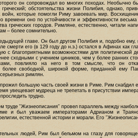
торого он сопровождал во многих походах. Необычно был
греческий; обстоятельства жизни Полибия, однако, прив
х войн, которые помогли Риму завоевать мир. Восхищени
го времени оно по устойчивости и эффективности весьм
а греческих городов. Римляне, естественно, читали нап
кам – более сомнительно.
едыдущей главе. Он был другом Полибия и, подобно ему
е смерти его (в 129 году до н.э.) остался в Афинах как г
нную с благоприятными возможностями для политической де
нее сходными с учением циников, чем у более ранних сто
ами, повлияло на него в том смысле, что он отказ
в более свободной, широкой форме, приданной ему П
 серьезных римлян.
, прожил большую часть своей жизни в Риме. Рим снабдил
емя увещевает мудреца не трепетать в присутствии импер
 проследить трудно.
своем труде "Жизнеописания" провел параллель между наиб
име и был уважаем императорами Адрианом и Траяном
елигии, естественной истории и морали. Его "Жизнеописа
ительных людей, Рим был бельмом на глазу для говоряще