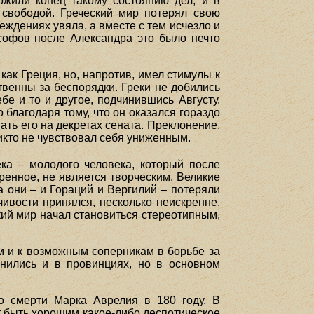
жили конец такому состоянию дел, и в
 свободой. Греческий мир потерял свою
ждениях увяла, а вместе с тем исчезло и
софов после Александра это было нечто
ак Греция, но, напротив, имел стимулы к
венны за беспорядки. Греки не добились
бе и то и другое, подчинившись Августу.
 благодаря тому, что он оказался гораздо
ать его на декретах сената. Преклонение,
икто не чувствовал себя униженным.
ка – молодого человека, который после
оренное, не является творческим. Великие
 они – и Гораций и Вергилий – потеряли
ивости принялся, несколько неискренне,
ий мир начал становиться стереотипным,
 и к возможным соперникам в борьбе за
анились и в провинциях, но в основном
о смерти Марка Аврелия в 180 году. В
 быть хорошим какое-либо деспотическое