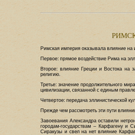
РИМСК
Римская империя оказывала влияние на 
Первое: прямое воздействие Рима на элл
Второе: влияние Греции и Востока на 
религию.
Третье: значение продолжительного мир
цивилизации, связанной с единым правл
Четвертое: передача эллинистической ку
Прежде чем рассмотреть эти пути влияния
Завоевания Александра оставили нетрон
городам-государствам – Карфагену и Си
Сиракузы и свел на нет влияние Карфаге