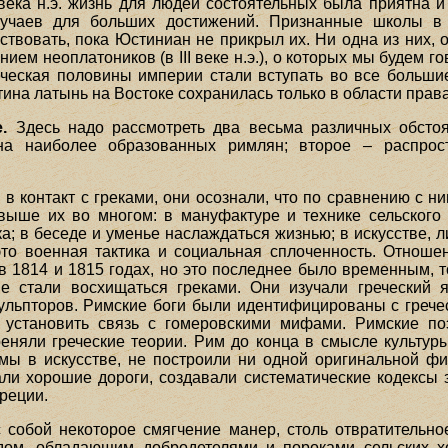
I века н.э. жизнь для людей состоятельных была приятна 
лучаев для больших достижений. Признанные школы в 
твовать, пока Юстиниан не прикрыл их. Ни одна из них, 
ием неоплатоников (в III веке н.э.), о которых мы будем г
еческая половины империи стали вступать во все большие
тина латынь на Востоке сохранилась только в области права
.
Здесь надо рассмотреть два весьма различных обстоя
на наиболее образованных римлян; второе – распрост
в контакт с греками, они осознали, что по сравнению с 
ыше их во многом: в мануфактуре и технике сельского х
; в беседе и уменье наслаждаться жизнью; в искусстве, 
это военная тактика и социальная сплоченность. Отноше
 1814 и 1815 годах, но это последнее было временным, тог
 стали восхищаться греками. Они изучали греческий яз
кульпторов. Римские боги были идентифицированы с греч
 установить связь с гомеровскими мифами. Римские по
няли греческие теории. Рим до конца в смысле культуры
мы в искусстве, не построили ни одной оригинальной фи
ли хорошие дороги, создавали систематические кодексы 
реции.
 собой некоторое смягчение манер, столь отвратительно
ом, обладающим добродетелями и пороками сельских хо