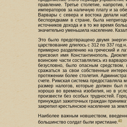
правление. Третье столетие, напротив
императоров за наличную плату и за об
Варвары с севера и востока делали наб
беспорядками в стране, была непригод
источников дохода и в то же время боль
значительно уменьшила население. Казало
Это было предотвращено двумя энергич
царствование длилось с 312 по 337 год 
примерно разделению на греческий и ла
присвоил имя Константинополь. Диокл
воинские части составлялись из варвар
безусловно, было опасным средством,
сражаться за свои собственные интере
протяжении более столетия. Администра
счете. Римская система предоставляла 
размер налогов, которые должен был п
хорошо во времена изобилия, но в усл
произвести без особых трудностей. Горо
принуждал зажиточных граждан принимат
закрепил крестьянское население за зе
Наиболее важным новшеством, введенным
40
большинство солдат были христиане.