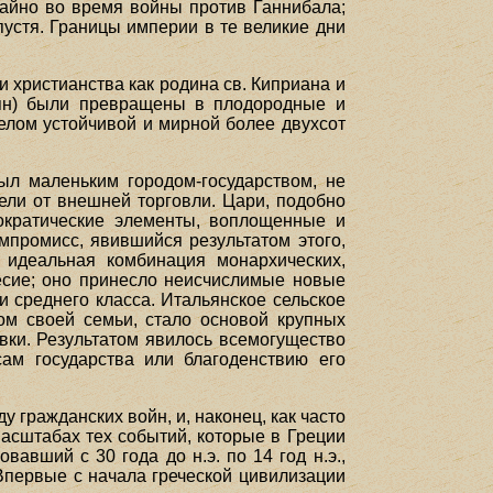
учайно во время войны против Ганнибала;
пустя. Границы империи в те великие дни
христианства как родина св. Киприана и
лян) были превращены в плодородные и
елом устойчивой и мирной более двухсот
ыл маленьким городом-государством, не
сели от внешней торговли. Цари, подобно
тократические элементы, воплощенные и
мпромисс, явившийся результатом этого,
 идеальная комбинация монархических,
есие; оно принесло неисчислимые новые
и среднего класса. Итальянское сельское
ом своей семьи, стало основой крупных
вки. Результатом явилось всемогущество
сам государства или благоденствию его
у гражданских войн, и, наконец, как часто
асштабах тех событий, которые в Греции
авший с 30 года до н.э. по 14 год н.э.,
Впервые с начала греческой цивилизации