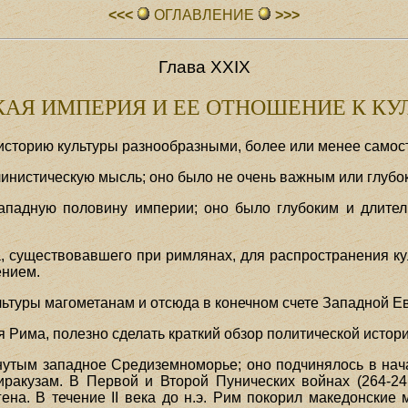
<<<
ОГЛАВЛЕHИЕ
>>>
Глава XXIX
АЯ ИМПЕРИЯ И ЕЕ ОТНОШЕНИЕ К КУ
историю культуры разнообразными, более или менее самос
инистическую мысль; оно было не очень важным или глубо
западную половину империи; оно было глубоким и длител
а, существовавшего при римлянах, для распространения ку
ением.
льтуры магометанам и отсюда в конечном счете Западной Е
 Рима, полезно сделать краткий обзор политической истори
утым западное Средиземноморье; оно подчинялось в начал
ракузам. В Первой и Второй Пунических войнах (264-24
на. В течение II века до н.э. Рим покорил македонские 