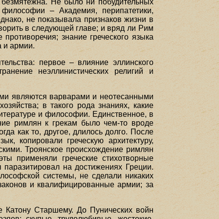
и безмятежна. Не было ни побудительных
философии – Академия, перипатетики,
однако, не показывала признаков жизни в
оворить в следующей главе; и вряд ли Рим
 противоречия; знание греческого языка
 и армии.
тельства: первое – влияние эллинского
ранение неэллинистических религий и
ними являются варварами и неотесанными
озяйства; в такого рода знаниях, какие
литературе и философии. Единственное, в
ние римлян к грекам было чем-то вроде
да как то, другое, длилось долго. После
ык, копировали греческую архитектуру,
ескими. Троянское происхождение римлян
эты применяли греческие стихотворные
 паразитировал на достижениях Греции.
лософской системы, не сделали никаких
законов и квалифицированные армии; за
е Катону Старшему. До Пунических войн
зяев: скупые, трудолюбивые, жестокие,