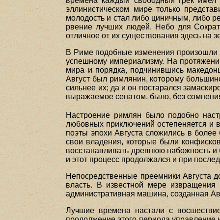
времена каждый свободный грек имел 
эллинистическом мире только представ
молодость и стал либо циничным, либо р
рвение лучших людей. Небо для Сократ
отличное от их существования здесь на з
В Риме подобные изменения произошли по
успешному империализму. На протяжении
мира и порядка, подчинившись македонца
Август был римлянин, которому большинст
сильнее их; да и он постарался замаскир
выражаемое сенатом, было, без сомнения
Настроение римлян было подобно наст
любовных приключений остепеняется и вст
поэты эпохи Августа сложились в более
свои владения, которые были конфисков
восстанавливать древнюю набожность и 
и этот процесс продолжался и при после
Непосредственные преемники Августа д
власть. В известной мере извращения 
административная машина, созданная Ав
Лучшие времена настали с восшествие
продолжение этого периода управление 