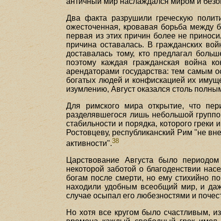
античный мир наслаждался миром и безо
Два факта разрушили греческую полити
ожесточенная, кровавая борьба между б
первая из этих причин более не принос
причина оставалась. В гражданских вой
доставалась тому, кто предлагал боль
поэтому каждая гражданская война ко
арендаторами государства: тем самым о
богатых людей и конфискацией их имущес
изумлению, Август оказался столь полным
Для римского мира открытие, что пер
разделявшегося лишь небольшой группой
стабильности и порядка, которого греки 
Ростовцеву, республиканский Рим "не вн
38
активности".
Царствование Августа было периодом
некоторой заботой о благоденствии насе
богам после смерти, но ему стихийно по
находили удобным всеобщий мир, и даж
случае осыпал его любезностями и почес
Но хотя все кругом было счастливым, из