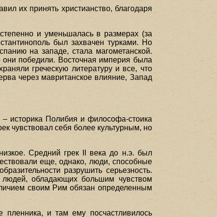
авил их принять христианство, благодаря
степенно и уменьшалась в размерах (за
нстантинополь был захвачен турками. Но
спанию на западе, стала магометанской.
о они победили. Восточная империя была
храняли греческую литературу и все, что
перва через мавританское влияние, Запад
ей – историка Полибия и философа-стоика
ек чувствовал себя более культурным, но
изкое. Средний грек II века до н.э. был
ествовали еще, однако, люди, способные
образительности разрушить серьезность.
а людей, обладающих большим чувством
величием своим Рим обязан определенным
е пленника, и там ему посчастливилось