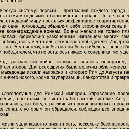
пасностью.
ческую систему: первый – притязания каждого города 
огатыми и бедными в большинстве городов. После завое
ила страданий миру, поскольку эффективное сопротивлени
нах один полководец объявлял себя сторонником сената,
шее вознаграждение воинам. Воины желали не только пл
нчалась формально узаконенным изгнанием многих зе
свобождалось место для легионеров победителя. Издержк
тва. Эту систему, как бы она ни была гибельна, нельзя б
 победителем, что не осталось никакого соперника, могуще
иод гражданской войны кончился, явилось сюрпризом,
 сенаторов. Для всех других было великим облегчением, к
и македонцы искали напрасно и которого Рим до Августа та
ес ничего нового, кроме пауперизации, банкротства и прек
 благополучия для Римской империи. Управление пров
ления, а не только по чисто грабительской системе. Авгу
клонялись, как богу, в различных провинциальных города
е сенат, с которым он обращался, соблюдая все внешн
тями.
 жизни ушла какая-то пикантность, поскольку безопаснос