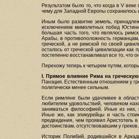
Результатом было то, что когда в V век
чему для Западной Европы сохранилось ст
Иным было развитие земель, принадлеж
исключением мимолетных побед Юстиниан
большая часть того, что являлось римс
Арабы, в противоположность германцам,
греческой, а не римской по своей цивил
осталось от греческой цивилизации как 
постепенно восстанавливал все то, что он
Перехожу теперь к четырем путям, котор
I. Прямое влияние Рима на греческу
Панэция. Естественным отношением у гре
политически менее сильным.
Если римляне были удачливее в области 
любителем удовольствий, человеком нах
заниматься философией. Иные из них, в
Иные же, как эпикурейцы и часть сто
предвидения, чем проявил Аристотель в
достоинствам, отсутствовавшим у греков.
Историк Полибий, родившийся в Аркади