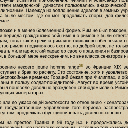
случай испытать приключения; Филипп и Александр поло
ители македонской династии пользовались анархической
елигиозным. Надежда на воплощение идеалов в земных учре
а было местом, где он мог продолжать споры; для фило
емле.
зже и в менее болезненной форме. Рим не был покорен, к
 периода гражданских войн именно римляне были ответст
м, тогда как и греки и римляне одинаково обеспечили се
во римлян подчинялось охотно, по доброй воле, не только
овать милитаристский характер своего правления и базиров
, в большой мере неискренним, но вне класса сенаторов н
39
роению некоего jeune homme range
во Франции XIX ве
упает в брак по расчету. Это состояние, хотя и удовлетв
 беспокойные времена; Гораций бежал при Филиппах, и оба
аны в пользу солдат-победителей. Август во время устойч
был поневоле довольно враждебен свободомыслию. Римск
дующих императорах.
ошли до ужасающей жестокости по отношению к сенаторам
в государственном управлении того периода распростр
густом, продолжала функционировать довольно хорошо.
м на престол Траяна в 98 году н.э. и продолжались д
империей было настолько хорошим, насколько только может