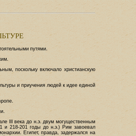
ЛЬТУРЕ
тоятельными путями.
ким.
ьным, поскольку включало христианскую
льтуры и приучения людей к идее единой
вропе.
и.
е III века до н.э. двум могущественным
1 и 218-201 годы до н.э.) Рим завоевал
монархии. Египет, правда, задержался на