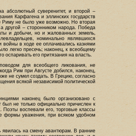
на абсолютный суверенитет, и второй –
вания Карфагена и эллинских государств
е Риму не было уже возможно. Но вторая
 а другой – сторонником народа. Победа
аты и добычи, но и жалованных земель,
млевладельцев, номинально являвшихся
и войны в ходе ее оплачивались казнями
ыло легко пресечь; наконец, к всеобщему
го оспаривать его притязания на власть.
 поводом для всеобщего ликования, не
огда Рим при Августе добился, наконец,
кже не сумел создать. В Грецию, согласно
ращения всякой независимой политической
инциями наконец было организовано с
ст был не только официально причислен к
х. Поэты воспевали его, торговые классы
ие формы уважения, при всяком удобном
ть явилась на смену авантюрам. В ранние