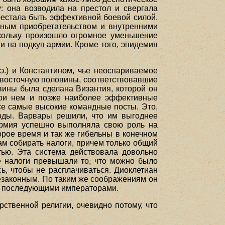
: она возводила на престол и свергала
рестала быть эффективной боевой силой.
стным приобретательством и внутренними
скольку произошло огромное уменьшение
и на подкуп армии. Кроме того, эпидемия
.) и Константином, чье неоспариваемое
и восточную половины, соответствовавшие
вины была сделана Византия, которой он
при нем и позже наиболее эффективные
се самые высокие командные посты. Это,
оды. Варвары решили, что им выгоднее
 армия успешно выполняла свою роль на
рое время и так же гибельны в конечном
м собирать налоги, причем только общий
тью. Эта система действовала довольно
е налоги превышали то, что можно было
сь, чтобы не расплачиваться. Диоклетиан
езаконным. По таким же соображениям он
сь последующими императорами.
ственной религии, очевидно потому, что