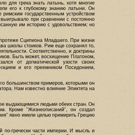
о для грека знать латынь, хотя многие
ели его к глубокому знанию латыни. Он
е римским государственным устройством
а выигрывало при сравнении с постоянно
исанную им историю с удовольствием; но
, протеже Сципиона Младшего. При жизни
лава школы стоиков. Рим еще сохранял то,
ятельности. Соответственно, и доктрины
иков. Быть может, восхищение Платоном,
ался от догматической узости своих
анэцием и его преемником Посидонием,
 его большинством примеров, которыми он
атора. Нам известно влияние Эпиктета на
олее выдающимися людьми обеих стран. Он
. Кроме "Жизнеописаний", он создал
ния" явно имели целью примирить Грецию
й по-гречески части империи. И мысль и