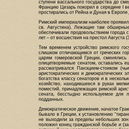
ступени вассального государства до сме
Францию Цезарь покорил в середине I ве
простирались от Рейна и Дуная в Европе
Римский империализм наиболее проявил 
св. Августина). Лежащие там обширны
обеспечивали продовольствием города с
лет – от восшествия на престол Августа (30 
Тем временем устройство римского гос
слишком отличающимся от греческих горо
царям гомеровской Греции, сменялись 
олицетворяемые сенатом, оставались ещ
рассматривался Панэцием-стоиком (чь
аристократических и демократических 
богатства классу сенаторов и в несколь
хозяйство, находившееся в руках мелк
поместий, принадлежащих римской арист
сената, бесстыдно используемое для л
подданных.
Демократическое движение, начатое Гракха
бывало в Греции, к установлению "тира
не выходили за пределы небольших зон. 
положил конец гражданской борьбе и (з