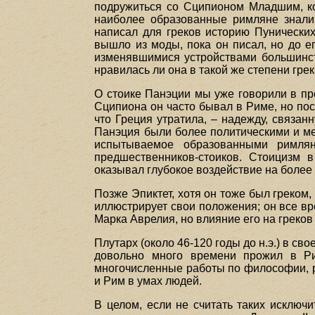
подружиться со Сципионом Младшим, ко
наиболее образованные римляне знали 
написал для греков историю Пунически
вышло из моды, пока он писал, но до е
изменявшимися устройствами большинств
нравилась ли она в такой же степени гре
О стоике Панэции мы уже говорили в пр
Сципиона он часто бывал в Риме, но посл
что Греция утратила, – надежду, связа
Панэция были более политическими и ме
испытываемое образованными римлян
предшественников-стоиков. Стоицизм 
оказывал глубокое воздействие на более
Позже Эпиктет, хотя он тоже был греком
иллюстрирует свои положения; он все вр
Марка Аврелия, но влияние его на греков
Плутарх (около 46-120 годы до н.э.) в 
довольно много времени прожил в Р
многочисленные работы по философии, р
и Рим в умах людей.
В целом, если не считать таких исключ