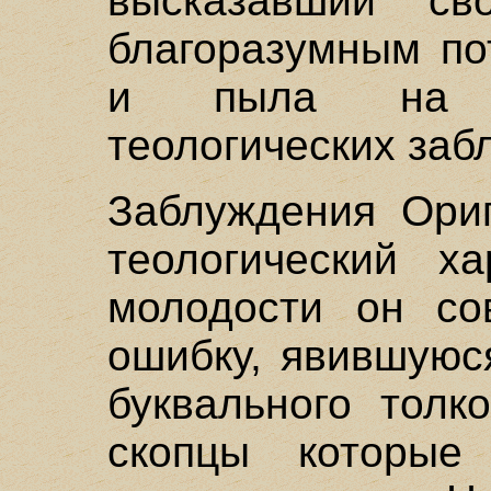
высказавший св
благоразумным по
и пыла на о
теологических заб
Заблуждения Ориг
теологический х
молодости он со
ошибку, явившуюс
буквального толк
скопцы которые