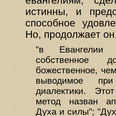
евангелиям, сде
истинны, и предс
способное удовле
Но, продолжает он
"в Евангелии
собственное до
божественное, чем
выводимое при
диалектики. Это
метод назван ап
Духа и силы"; "Ду