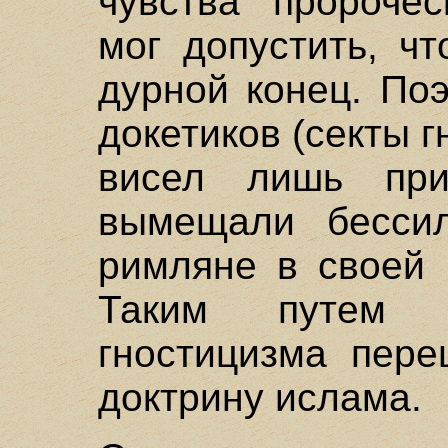
чувства пророчес
мог допустить, ч
дурной конец. По
докетиков (секты г
висел лишь при
вымещали бесси
римляне в своей 
Таким путем к
гностицизма пере
доктрину ислама.