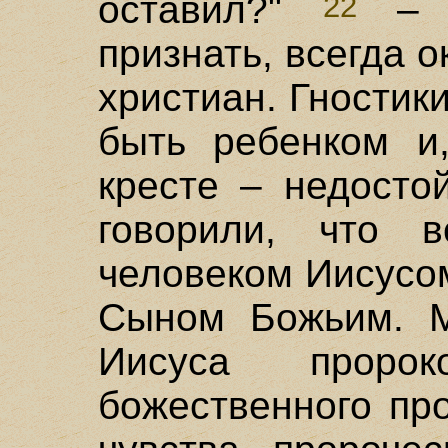
оставил?"
– т
22
признать, всегда 
христиан. Гностики
быть ребенком и,
кресте – недосто
говорили, что 
человеком Иисусо
Сыном Божьим. М
Иисуса прор
божественного пр