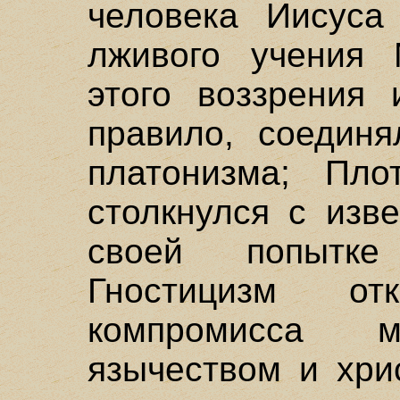
человека Иисуса
лживого учения 
этого воззрения 
правило, соедин
платонизма; Пло
столкнулся с изв
своей попытке
Гностицизм от
компромисса 
язычеством и хри