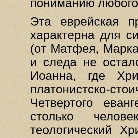
пониманию любого
Эта еврейская п
характерна для с
(от Матфея, Марка
и следа не остал
Иоанна, где Хри
платонистско-с
Четвертого еванг
столько челове
теологический Хр