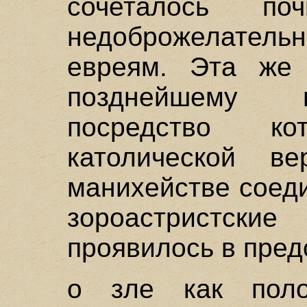
сочеталось п
недоброжелате
евреям. Эта же
позднейшему м
посредство к
католической в
манихействе соед
зороастристс
проявилось в пред
о зле как поло