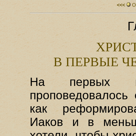
<<<
О
Г
ХРИС
В ПЕРВЫЕ Ч
На первых по
проповедовалось 
как реформиров
Иаков и в меньш
хотели, чтобы хри