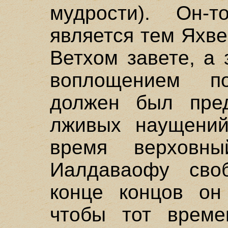
мудрости). Он-
является тем Яхве
Ветхом завете, а
воплощением по
должен был пред
лживых наущений
время верховны
Иалдаваофу сво
конце концов он
чтобы тот време