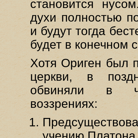
становится нусом
духи полностью п
и будут тогда бес
будет в конечном с
Хотя Ориген был 
церкви, в позд
обвиняли в че
воззрениях:
Предсущество
учению Платона