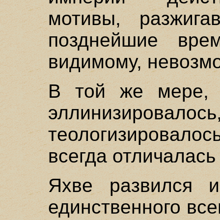
мотивы, разжига
позднейшие врем
видимому, невозм
В той же мере, 
эллинизир
теологизировалос
всегда отличалась
Яхве развился и
единственного все