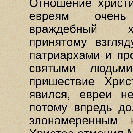
Отношение христ
евреям очень
враждебный х
принятому взгляд
патриархами и пр
святыми людьм
пришествие Хрис
явился, евреи н
потому впредь до
злонамеренным 