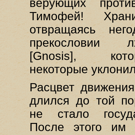
верующих проти
Тимофей! Хран
отвращаясь него
прекословии л
[Gnosis], кот
некоторые уклонил
Расцвет движения
длился до той по
не стало госуда
После этого им 