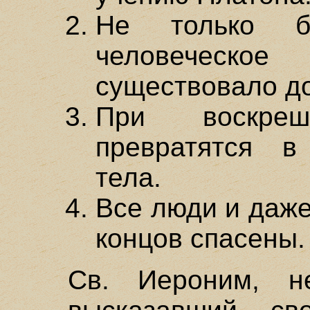
Не только б
человеческо
существовало д
При воскре
превратятся 
тела.
Все люди и даже
концов спасены.
Св. Иероним, не