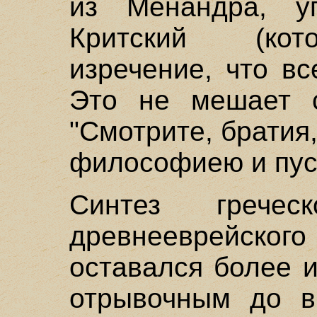
из Менандра, у
Критский (кот
изречение, что вс
Это не мешает 
"Смотрите, братия,
философиею и пус
Синтез грече
древнееврейског
оставался более 
отрывочным до в