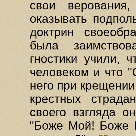
свои верования
оказывать подпол
доктрин своеобра
была заимствов
гностики учили, 
человеком и что 
него при крещении
крестных страда
своего взгляда о
"Боже Мой! Боже 