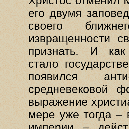
Христос отменил 
его двумя запове
своего ближн
извращенности св
признать. И как
стало государств
появился ант
средневековой ф
выражение христиа
мере уже тогда –
империи – дейст