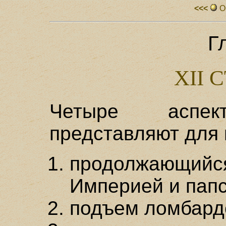
<<<
О
Г
XII 
Четыре аспек
представляют для 
продолжающий
Империей и папс
подъем ломбардс