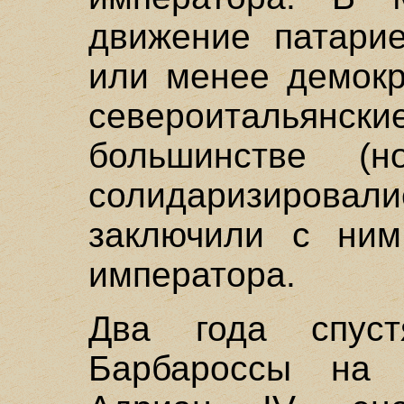
движение патарие
или менее демокр
североитальянс
большинстве (
солидаризиров
заключили с ним
императора.
Два года спуст
Барбароссы на 