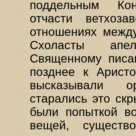
поддельным Кон
отчасти ветхоза
отношениях межд
Схоласты апе
Священному писан
позднее к Аристо
высказывали о
старались это ск
были попыткой во
вещей, существ