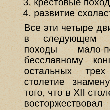
крестовые поход
развитие схолас
Все эти четыре д
в следующем с
походы мало-
бесславному кон
остальных трех
столетие знамен
того, что в XII ст
восторжествова