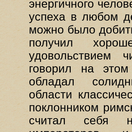
энергичного челов
успеха в любом д
можно было добит
получил хорош
удовольствием ч
говорил на этом
обладал солид
области классиче
поклонником римс
считал себя н