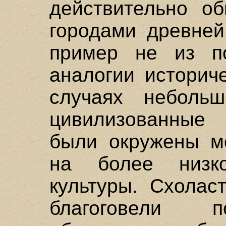
действительно об
городами древней
пример не из п
аналогии историч
случаях небольш
цивилизованные 
были окружены м
на более низк
культуры. Схолас
благоговели п