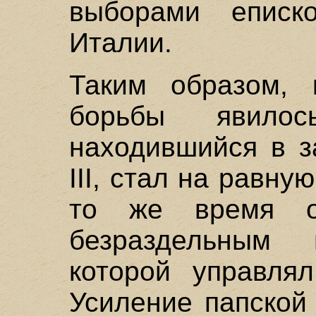
выборами еписк
Италии.
Таким образом, 
борьбы явило
находившийся в з
III, стал на равну
то же время 
безраздельным 
которой управля
Усиление папской