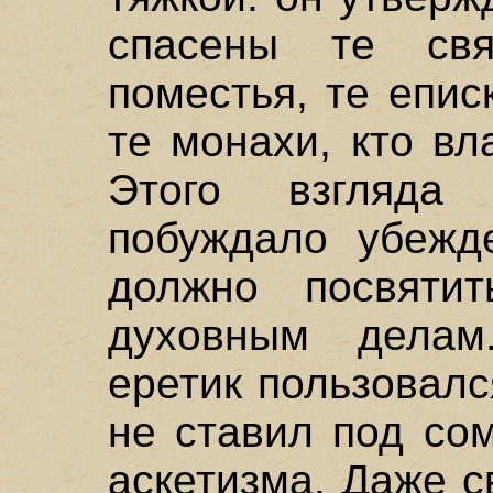
спасены те свя
поместья, те епис
те монахи, кто вл
Этого взгляда 
побуждало убежде
должно посвяти
духовным делам
еретик пользовалс
не ставил под со
аскетизма. Даже с