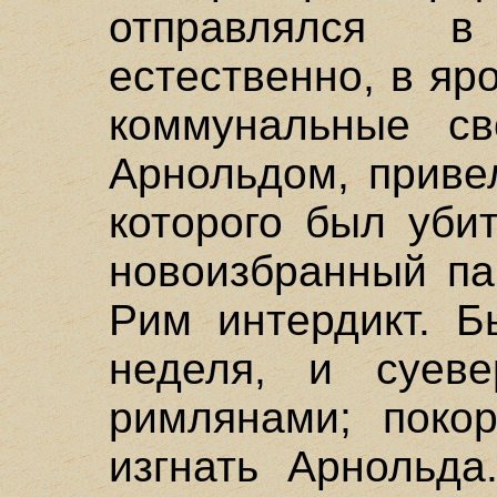
отправлялся 
естественно, в яр
коммунальные св
Арнольдом, приве
которого был уби
новоизбранный па
Рим интердикт. Б
неделя, и суев
римлянами; поко
изгнать Арнольда