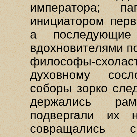
императора; 
инициатором перв
а последующи
вдохновителями п
философы-схола
духовному сос
соборы зорко сле
держались ра
подвергали их н
совращались 