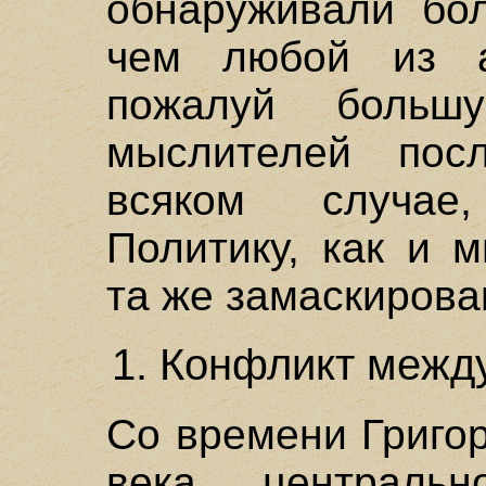
обнаруживали бол
чем любой из а
пожалуй боль
мыслителей пос
всяком случае
Политику, как и 
та же замаскирова
1. Конфликт межд
Со времени Григор
века центральн