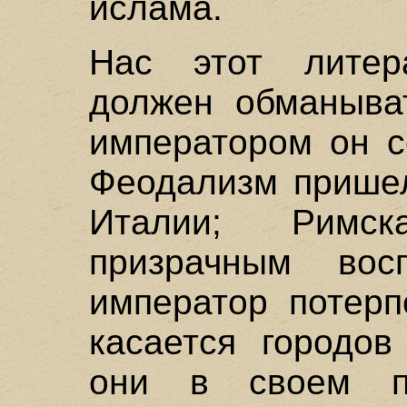
ислама.
Нас этот литер
должен обманыват
императором он с
Феодализм пришел
Италии; Римс
призрачным вос
император потерп
касается городов
они в своем по