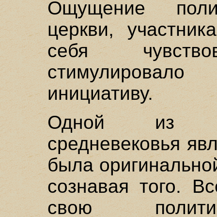
Ощущение полит
церкви, участник
себя чувство
стимулировал
инициативу.
Одной из л
средневековья явл
была оригинальной
сознавая того. В
свою политик