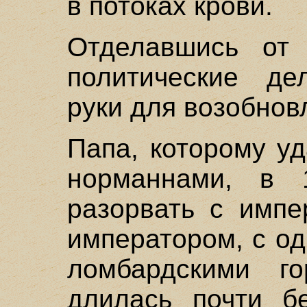
в потоках крови.
Отделавшись от 
политические де
руки для возобнов
Папа, которому у
норманнами, в 
разорвать с импе
императором, с од
ломбардскими г
длилась почти б