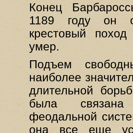
Конец Барбарос
1189 году он о
крестовый поход
умер.
Подъем свободн
наиболее значите
длительной борьб
была связана
феодальной систе
она все еще уси