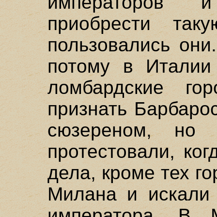
императоров 
приобрести так
пользовались они
потому в Италии
ломбардские го
признать Барбаро
сюзереном, но
протестовали, ко
дела, кроме тех г
Милана и искали 
императора. В 