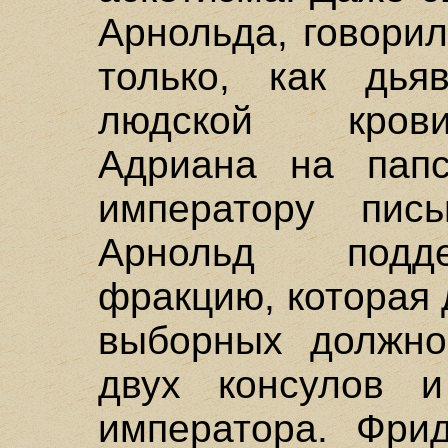
Арнольда, говорил:
только, как дья
людской крови
Адриана на папс
императору пис
Арнольд подд
фракцию, которая
выборных должно
двух консулов и
императора. Фрид