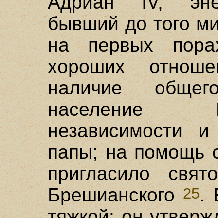
Адриан IV, эне
бывший до того м
на первых пора
хороших отноше
наличие общег
население 
независимости и
папы; на помощь 
пригласило свят
Брешианского
.
25
тяжкой: он утверж