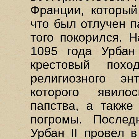
Франции, который
что был отлучен п
того покорился. 
1095 года Урбан
крестовый похо
религиозного энт
которого явило
папства, а также
погромы. Послед
Урбан II провел 