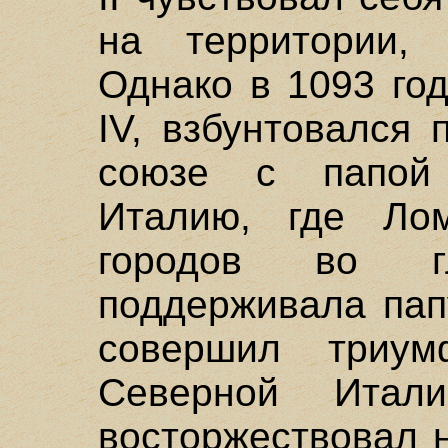
на территории, 
Однако в 1093 го
IV, взбунтовался 
союзе с папой
Италию, где Лом
городов во г
поддерживала папу
совершил триум
Северной Ита
восторжествовал 