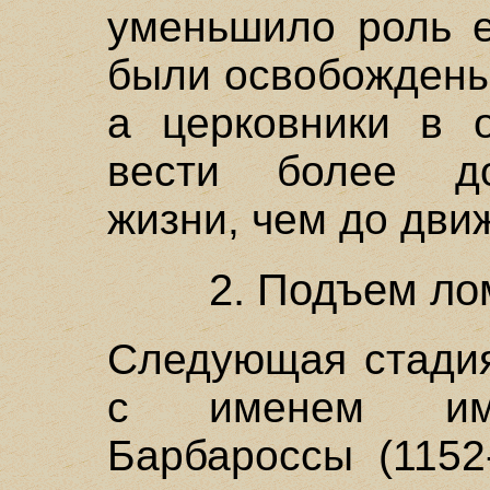
уменьшило роль е
были освобождены 
а церковники в 
вести более до
жизни, чем до дви
2. Подъем ло
Следующая стадия
с именем имп
Барбароссы (1152