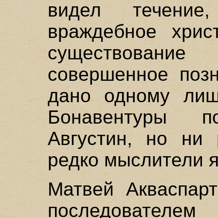
видел течени
враждебное хрис
существование 
совершенное позн
дано одному лиш
Бонавентуры по
Августин, но ни
редко мыслители я
Матвей Акваспарт
последователем