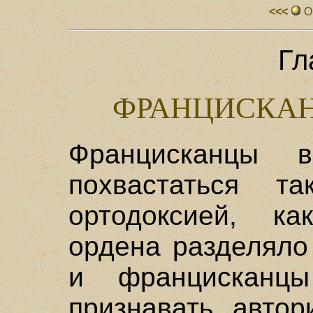
<<<
О
Гл
ФРАНЦИСКАН
Францисканцы
похвастаться т
ортодоксией, к
ордена разделяло
и францисканц
признавать автор