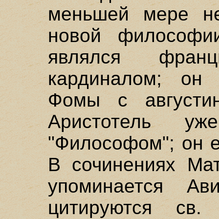
меньшей мере не
новой философии
являлся фран
кардиналом; он 
Фомы с августин
Аристотель у
"Философом"; он е
В сочинениях Мат
упоминается Ав
цитируются св.