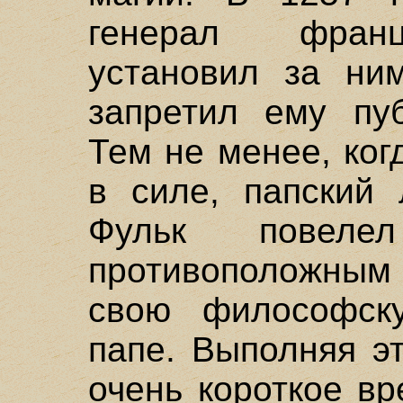
генерал франц
установил за ни
запретил ему пуб
Тем не менее, ког
в силе, папский 
Фульк повеле
противоположным
свою философск
папе. Выполняя э
очень короткое вр