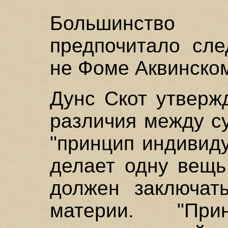
Большинство
предпочитало сле
не Фоме Аквинском
Дунс Скот утвержд
различия между с
"принцип индивиду
делает одну вещь
должен заключат
материи. "При