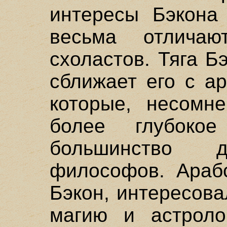
интересы Бэкона
весьма отлича
схоластов. Тяга Б
сближает его с а
которые, несомне
более глубоко
большинство д
философов. Арабс
Бэкон, интересова
магию и астроло