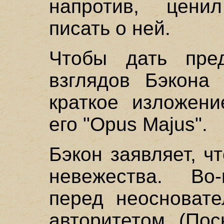
напротив, цени
писать о ней.
Чтобы дать пре
взглядов Бэкона
краткое изложени
его "Opus Majus".
Бэкон заявляет, ч
невежества. Во-
перед неосноват
авторитетом. (По