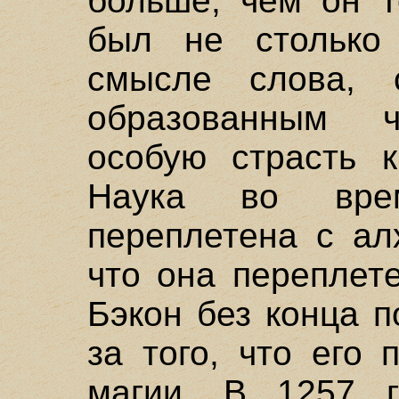
больше, чем он т
был не столько
смысле слова, с
образованным ч
особую страсть к
Наука во вре
переплетена с ал
что она переплет
Бэкон без конца п
за того, что его
магии. В 1257 г