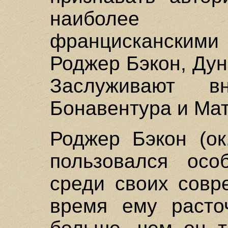
наиболее 
францискански
Роджер Бэкон, Дун
Заслуживают в
Бонавентура и Мат
Роджер Бэкон (ок
пользовался осо
среди своих совр
время ему расто