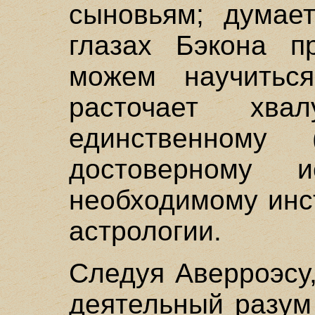
сыновьям; думает
глазах Бэкона п
можем научитьс
расточает хва
единственному 
достоверному 
необходимому инс
астрологии.
Следуя Аверроэсу,
деятельный разум