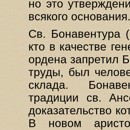
но это утвержден
всякого основания
Св. Бонавентура (
кто в качестве ге
ордена запретил Б
труды, был челов
склада. Бонав
традиции св. Анс
доказательство ко
В новом аристо