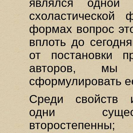
являлся одной
схоластической 
формах вопрос эт
вплоть до сегодн
от постановки п
авторов, мы 
сформулировать е
Среди свойств 
одни сущес
второстепенны