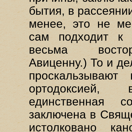
бытия, в рассеяни
менее, это не ме
сам подходит к 
весьма восто
Авиценну.) То и д
проскальзывают 
ортодоксией,
единственная с
заключена в Свящ
истолковано ка