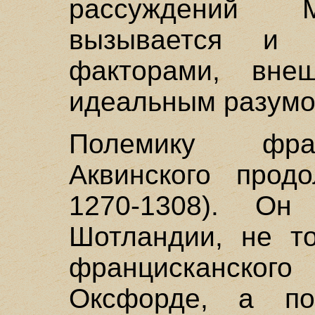
рассуждений М
вызывается и
факторами, вне
идеальным разумо
Полемику фра
Аквинского прод
1270-1308). О
Шотландии, не т
францисканског
Оксфорде, а по