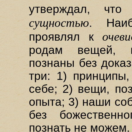
утверждал, чт
сущностью
. Наи
очеви
проявлял к
родам вещей, 
познаны без доказ
три: 1) принципы
себе; 2) вещи, п
опыта; 3) наши со
без божественн
познать не можем.