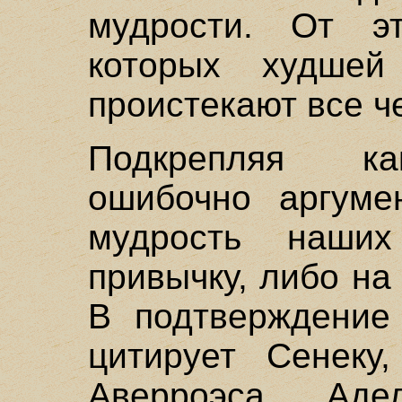
мудрости. От э
которых худшей 
проистекают все ч
Подкрепляя ка
ошибочно аргуме
мудрость наши
привычку, либо на 
В подтверждение 
цитирует Сенеку,
Аверроэса, Аде