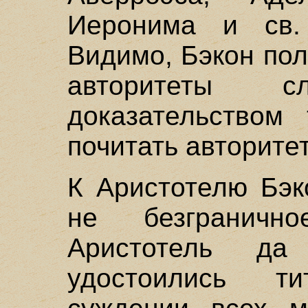
Иеронима и св.
Видимо, Бэкон пол
авторитеты с
доказательством 
почитать авторите
К Аристотелю Бэк
не безграничн
Аристотель да
удостоились 