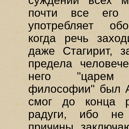
суждении всех м
почти все его 
употребляет обо
когда речь заход
даже Стагирит, з
предела человече
него "царем 
философии" был А
смог до конца р
радуги, ибо не
причины, заключа