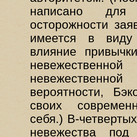
написано для
осторожности зая
имеется в виду 
влияние привычки
невежествен
невежественно
вероятности, Бэк
своих современ
себя.) В-четверты
невежества под