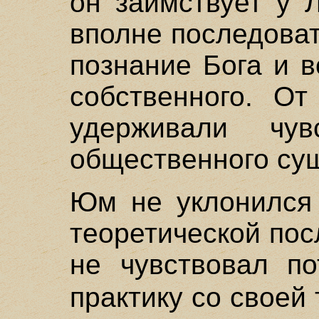
он заимствует у 
вполне последоват
познание Бога и в
собственного. От
удерживали чу
общественного су
Юм не уклонился 
теоретической пос
не чувствовал по
практику со своей