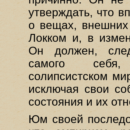
утверждать, что в
о вещах, внешних
Локком и, в изме
Он должен, след
самого себя,
солипсистском мир
исключая свои со
состояния и их от
Юм своей последо