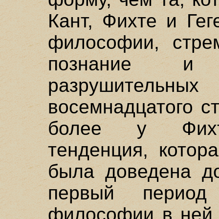
Кант, Фихте и Ге
философии, стре
познание и 
разрушительн
восемнадцатого с
более у Фихте
тенденция, котор
была доведена до
первый период
философии в ней 