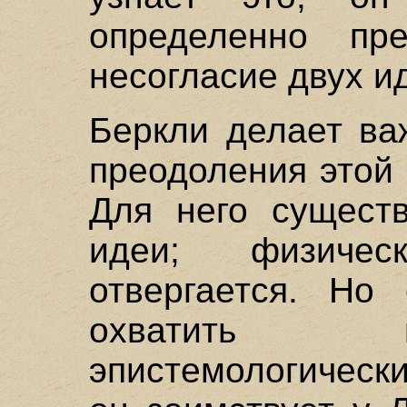
определенно пр
несогласие двух ид
Беркли делает ва
преодоления этой
Для него сущест
идеи; физиче
отвергается. Но
охватить 
эпистемологическ