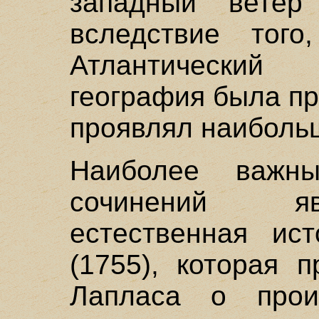
западный вете
вследствие того
Атлантический
география была пр
проявлял наиболь
Наиболее важн
сочинений яв
естественная ис
(1755), которая 
Лапласа о прои