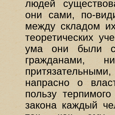
людей существова
они сами, по-вид
между складом их
теоретических уч
ума они были с
гражданами, 
притязательными
напрасно о влас
пользу терпимого
закона каждый че