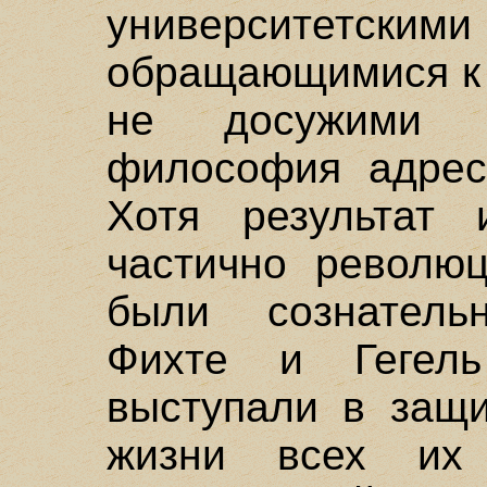
университетски
обращающимися к 
не досужими д
философия адрес
Хотя результат 
частично револю
были сознатель
Фихте и Гегель
выступали в защи
жизни всех их