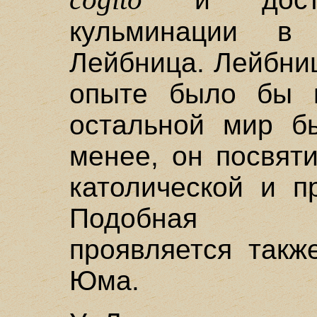
кульминации в
Лейбница. Лейбниц
опыте было бы 
остальной мир б
менее, он посвят
католической и п
Подобная неп
проявляется такж
Юма.