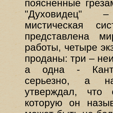
поясненные греза
"Духовидец" 
мистическая си
представлена м
работы, четыре э
проданы: три – не
а одна - Канту
серьезно, а н
утверждал, что 
которую он назыв