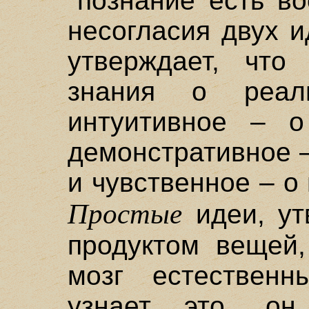
"познание есть в
несогласия двух и
утверждает, чт
знания о реаль
интуитивное – о
демонстративное 
и чувственное – о
Простые
идеи, ут
продуктом вещей
мозг естествен
узнает это, он