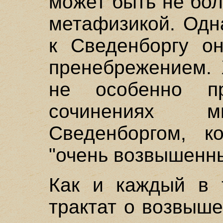
может быть не бо
метафизикой. Одна
к Сведенборгу о
пренебрежением. 
не особенно п
сочинениях м
Сведенборгом, к
"очень возвышенн
Как и каждый в 
трактат о возвыше