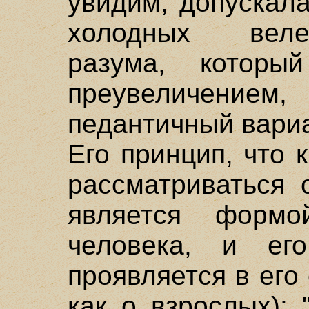
увидим, допускал
холодных веле
разума, котор
преувеличением,
педантичный вариа
Его принцип, что
рассматриваться 
является форм
человека, и ег
проявляется в его 
как о взрослых):