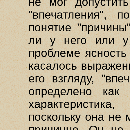
не мог допустить
"впечатления", п
понятие "причины
ли у него или у
проблеме ясность 
касалось выражен
его взгляду, "вп
определено как 
характеристика,
поскольку она не
причинно. Он не 