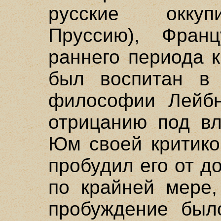
русские оккуп
Пруссию), Фран
раннего периода 
был воспитан в 
философии Лейбн
отрицанию под в
Юм своей критико
пробудил его от до
по крайней мере,
пробуждение был