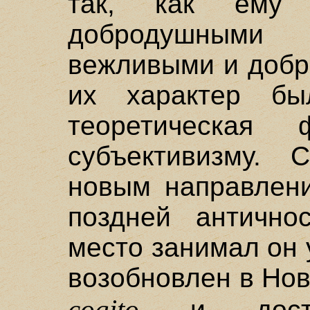
так, как ему
добродушными
вежливыми и добр
их характер бы
теоретическая
субъективизму. 
новым направлени
поздней антично
место занимал он 
возобновлен в Но
cogito
и достиг