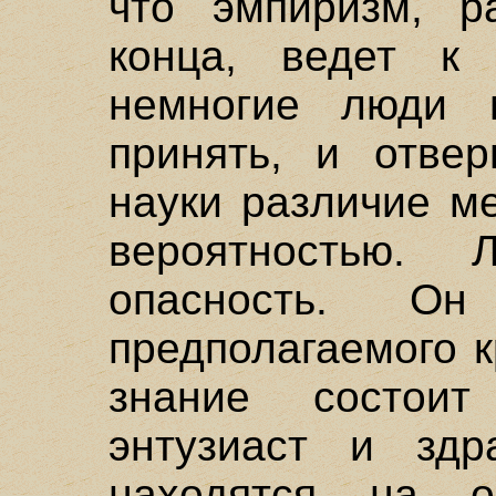
что эмпиризм, р
конца, ведет к 
немногие люди м
принять, и отвер
науки различие м
вероятностью. 
опасность. О
предполагаемого к
знание состои
энтузиаст и здр
находятся на о