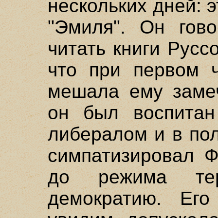
нескольких дней: э
"Эмиля". Он гов
читать книги Русс
что при первом ч
мешала ему замеч
он был воспитан
либералом и в пол
симпатизировал Ф
до режима те
демократию. Ег