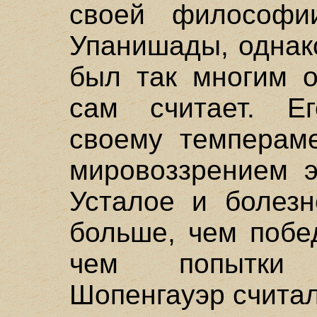
своей философи
Упанишады, однак
был так многим о
сам считает. Е
своему темпераме
мировоззрением э
Усталое и болезн
больше, чем побе
чем попытки 
Шопенгауэр счита