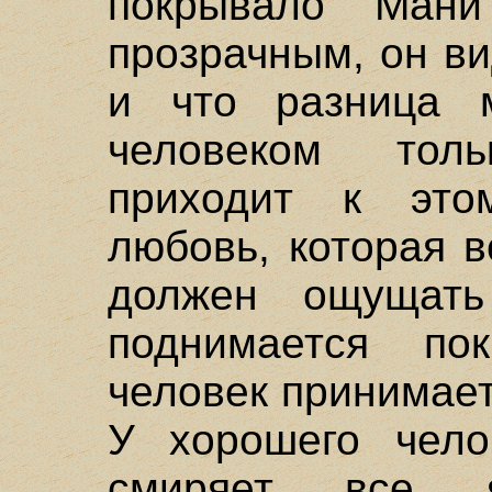
покрывало Мани
прозрачным, он ви
и что разница 
человеком тол
приходит к это
любовь, которая в
должен ощущать
поднимается по
человек принимает
У хорошего чело
смиряет все 