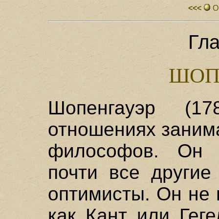
<<<
О
Гла
ШОП
Шопенгауэр (17
отношениях заним
философов. Он п
почти все другие
оптимисты. Он не
как Кант или Гег