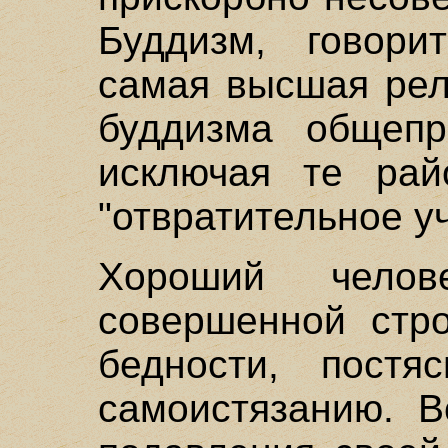
Буддизм, говори
самая высшая рел
буддизма общепр
исключая те рай
"отвратительное у
Хороший чело
совершенной стро
бедности, постя
самоистязанию. В