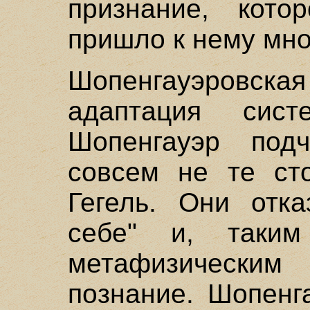
признание, кото
пришло к нему мно
Шопенгауэровс
адаптация сис
Шопенгауэр подч
совсем не те ст
Гегель. Они отк
себе" и, таким
метафизически
познание. Шопенг