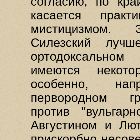
согласию, по кра
касается практ
мистицизмом.
Силезский лучш
ортодоксальном
имеются некот
особенно, на
первородном гр
против "вульгарн
Августином и Лют
прискорбно несов