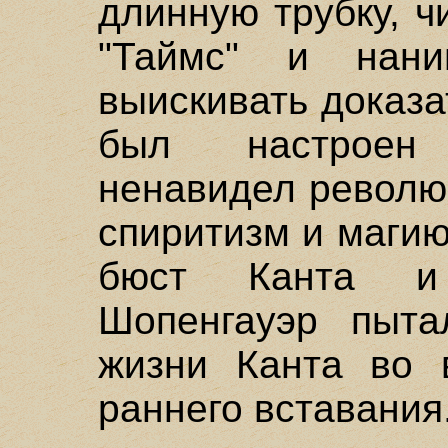
длинную трубку, ч
"Таймс" и нани
выискивать доказа
был настроен а
ненавидел револю
спиритизм и магию
бюст Канта и
Шопенгауэр пыта
жизни Канта во 
раннего вставания