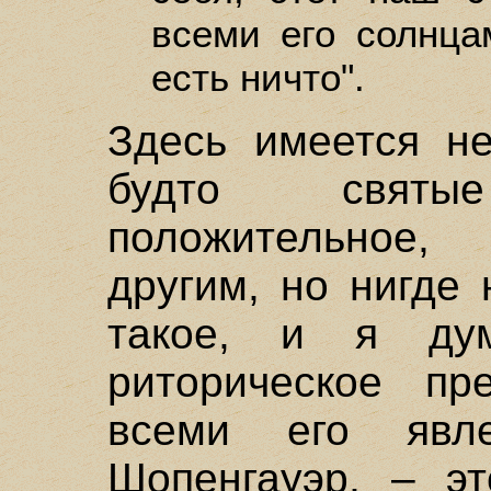
всеми его солнц
есть ничто".
Здесь имеется не
будто святы
положительное,
другим, но нигде 
такое, и я ду
риторическое пр
всеми его явле
Шопенгауэр, – эт