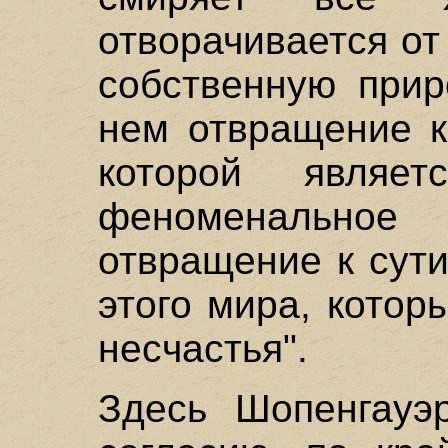
отворачивается от
собственную прир
нем отвращение к
которой являет
феноменально
отвращение к сут
этого мира, котор
несчастья".
Здесь Шопенгауэ