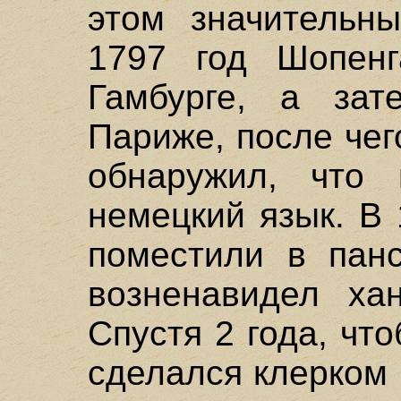
этом значительн
1797 год Шопен
Гамбурге, а за
Париже, после чег
обнаружил, что 
немецкий язык. В
поместили в панс
возненавидел ха
Спустя 2 года, чт
сделался клерком 