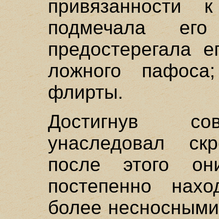
привязанности 
подмечала его
предостерегала е
ложного пафоса
флирты.
Достигнув со
унаследовал ск
после этого о
постепенно нахо
более несносными.