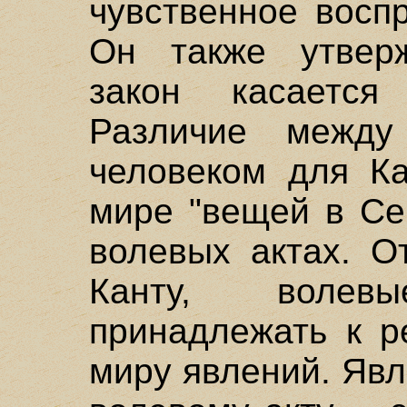
чувственное восп
Он также утвер
закон касаетс
Различие межд
человеком для Ка
мире "вещей в Се
волевых актах. О
Канту, воле
принадлежать к р
миру явлений. Яв