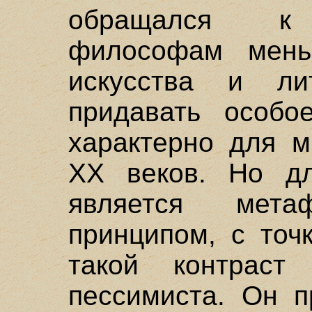
обращался к 
философам мень
искусства и ли
придавать особо
характерно для м
XX веков. Но дл
является мета
принципом, с точ
такой контраст
пессимиста. Он п