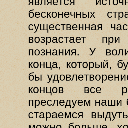
является исто
бесконечных стр
существенная час
возрастает при
познания. У вол
конца, который, б
бы удовлетворени
концов все р
преследуем наши 
стараемся выдут
можно больше, хо