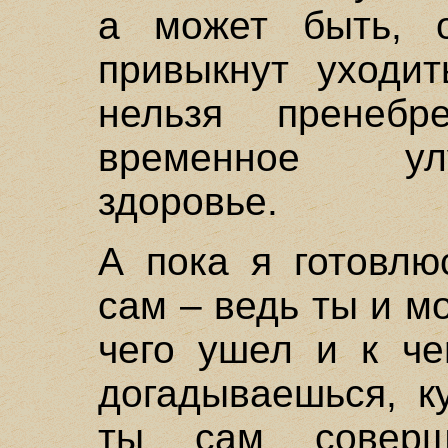
а может быть, о
привыкнут уходи
нельзя пренебре
временное ул
здоровье.
А пока я готовлю
сам – ведь ты и м
чего ушел и к че
догадываешься, к
ты сам соверш