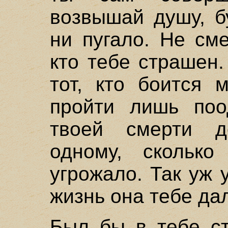
возвышай душу, б
ни пугало. Не см
кто тебе страшен.
тот, кто боится 
пройти лишь поо
твоей смерти д
одному, скольк
угрожало. Так уж 
жизнь она тебе дал
Был бы в тебе ст