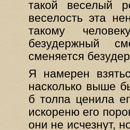
такой веселый р
веселость эта не
такому челове
безудержный см
сменяется безуде
Я намерен взятьс
насколько выше б
б толпа ценила е
искореню его порок
они не исчезнут, н