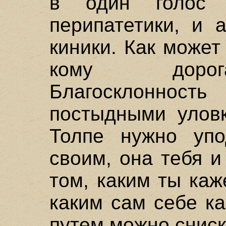
в один голос
перипатетики, и 
киники. Как может
кому дорог
Благосклонност
постыдными уловк
Толпе нужно упо
своим, она тебя и
том, каким ты каж
каким сам себе к
путем можно сниск