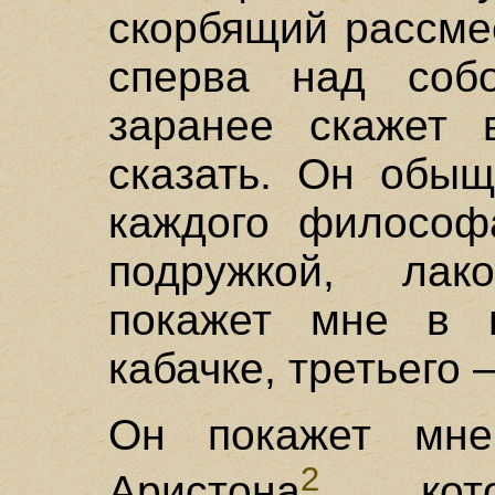
скорбящий рассме
сперва над соб
заранее скажет 
сказать. Он обы
каждого философа
подружкой, лак
покажет мне в п
кабачке, третьего 
Он покажет мне
2
Аристона
, кот