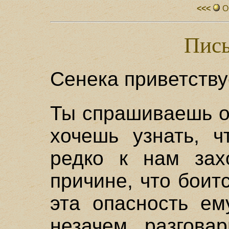
<<<
О
Пис
Сенека приветству
Ты спрашиваешь 
хочешь узнать, ч
редко к нам зах
причине, что боит
эта опасность ем
незачем разгова