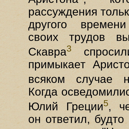
рассуждения тольк
другого времен
своих трудов вы
3
Скавра
спросил
примыкает Аристо
всяком случае н
Когда осведомилис
5
Юлий Греции
, ч
он ответил, будто