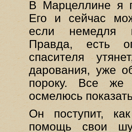
В Марцеллине я п
Его и сейчас мож
если немедля п
Правда, есть о
спасителя утяне
дарования, уже о
пороку. Все же
осмелюсь показать
Он поступит, как
помощь свои шу