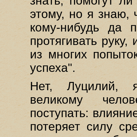
знать, помогут л
этому, но я знаю, 
кому-нибудь да п
протягивать руку,
из многих попыто
успеха".
Нет, Луцилий,
великому чело
поступать: влияни
потеряет силу ср