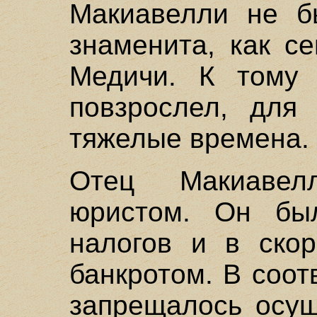
Макиавелли не б
знаменита, как с
Медичи. К тому 
повзрослел, для 
тяжелые времена.
Отец Макиавел
юристом. Он бы
налогов и в ско
банкротом. В соот
запрещалось осущ