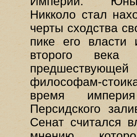
Империи. Юны
Никколо стал нах
черты сходства св
пике его власти
второго века
предшествующ
философам-стоик
время импери
Персидского зали
Сенат считался в
мнению которо