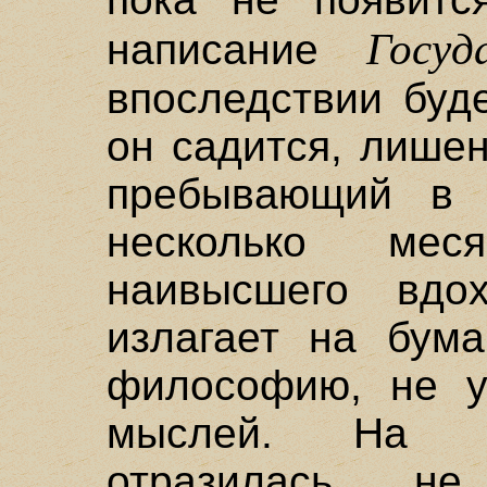
Госуд
написание
впоследствии буд
он садится, лише
пребывающий в 
несколько мес
наивысшего вдох
излагает на бума
философию, не у
мыслей. На р
отразилась не