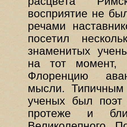
расцвета Рим
восприятие не бы
речами наставник
посетил несколь
знаменитых учены
на тот момент, 
Флоренцию аван
мысли. Типичным 
ученых был поэт 
протеже и бли
Великолепного. П