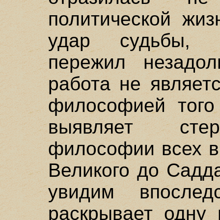
политической жиз
удар судьбы, 
пережил незадол
работа не являет
философией того
выявляет стер
философии всех в
Великого до Садд
увидим впослед
раскрывает одну 