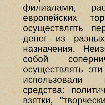
филиалами, ра
европейских то
осуществлять пе
денег из разных
назначения. Неи
собой соперн
осуществлять эти
использовали 
средства: полити
взятки, "творчес