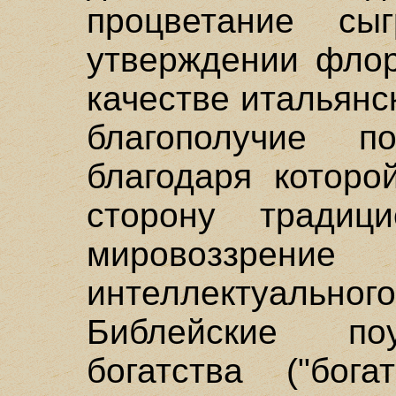
процветание с
утверждении флор
качестве итальянс
благополучие по
благодаря которо
сторону традици
мировоззрени
интеллектуальн
Библейские по
богатства ("бог