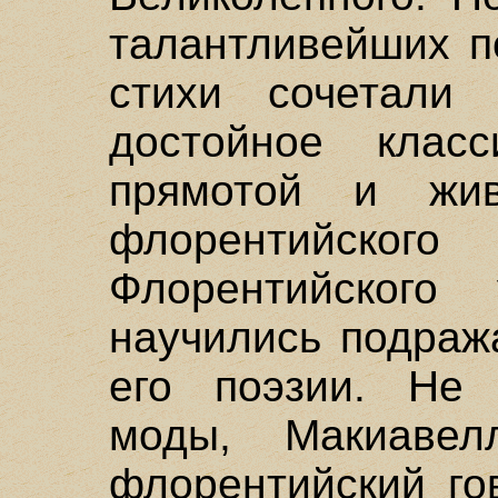
талантливейших п
стихи сочетали 
достойное класс
прямотой и жив
флорентийско
Флорентийского 
научились подраж
его поэзии. Не 
моды, Макиавел
флорентийский го