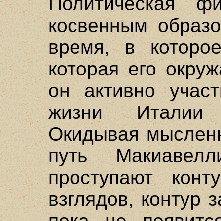
Политическая ф
косвенным образо
время, в которое
которая его окру
он активно участ
жизни Италии 
Окидывая мыслен
путь Макиавел
проступают конт
взглядов, контур з
пока не появитс