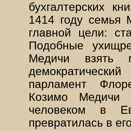
бухгалтерских кн
1414 году семья 
главной цели: ст
Подобные ухищре
Медичи взять 
демократически
парламент Флор
Козимо Медичи 
человеком в Е
превратилась в ег