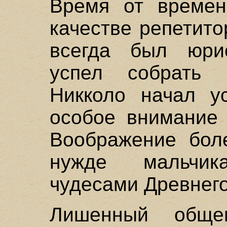
Время от времен
качестве репетито
всегда был юрис
успел собрать 
Никколо начал ус
особое внимание 
Воображение боле
нужде мальчи
чудесами Древнег
Лишенный обще