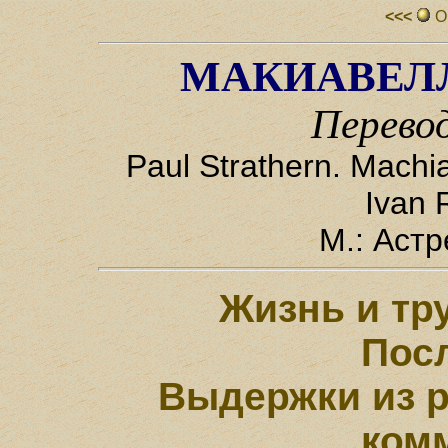
<<<
О
МАКИАВЕЛЛ
Перево
Paul Strathern. Machia
Ivan 
М.: Астр
Жизнь и тр
Пос
Выдержки из р
ком