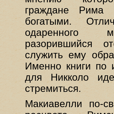
граждане Рима 
богатыми. Отл
одаренного м
разорившийся о
служить ему обра
Именно книги по 
для Никколо иде
стремиться.
Макиавелли по-с