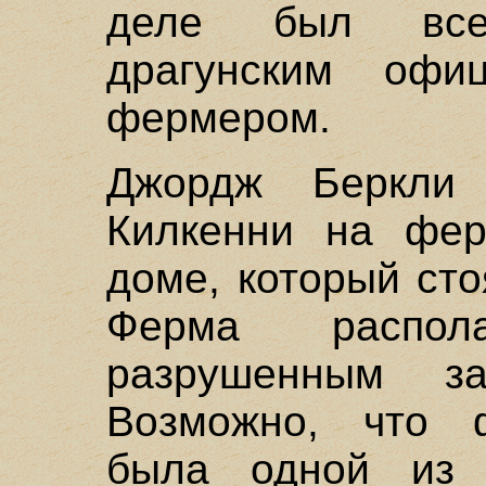
деле был все
драгунским офи
фермером.
Джордж Беркли
Килкенни на фер
доме, который сто
Ферма распол
разрушенным з
Возможно, что 
была одной из 