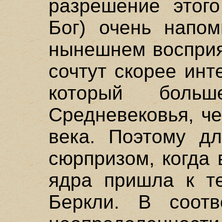
разрешение этого
Бог) очень напом
нынешнем восприя
сочтут скорее ин
который боль
Средневековья, ч
века. Поэтому д
сюрпризом, когда 
ядра пришла к т
Беркли. В соотв