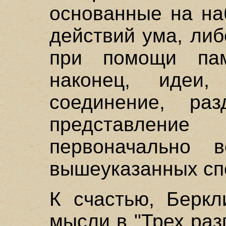
основанные на на
действий ума, либ
при помощи пам
наконец, идеи,
соединение, ра
представлени
первоначально 
вышеуказанных спо
К счастью, Беркл
мысли в "Трех ра