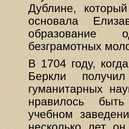
Дублине, который
основала Елиза
образование 
безграмотных мол
В 1704 году, ког
Беркли получил
гуманитарных нау
нравилось быт
учебном заведени
несколько лет он