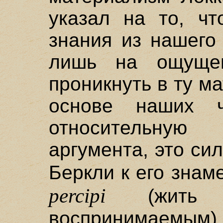
указал на то, ч
знания из нашего
лишь на ощуще
проникнуть в ту м
основе наших ч
относительну
аргумента, это си
Беркли к его зна
percipi
(жить 
воспринимаемы