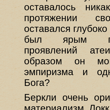
оставалось ника
протяжении с
оставался глубок
был ярым пр
проявлений ат
образом он мо
эмпиризма и од
Бога?
Беркли очень ори
материализм Лок