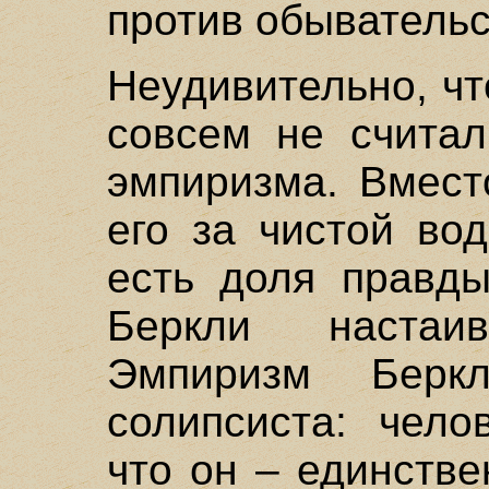
против обывательс
Неудивительно, ч
совсем не считал
эмпиризма. Вмест
его за чистой во
есть доля правды
Беркли настаи
Эмпиризм Берк
солипсиста: чело
что он – единстве