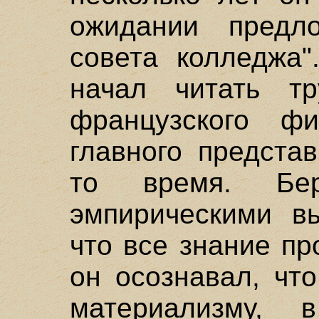
ожидании предл
совета колледжа"
начал читать т
французского ф
главного предста
то время. Бе
эмпирическими в
что все знание пр
он осознавал, чт
материализму,