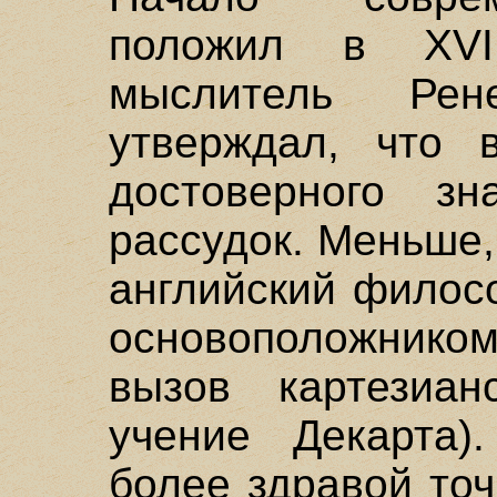
положил в XVI
мыслитель Рен
утверждал, что 
достоверного з
рассудок. Меньше,
английский филос
основоположнико
вызов картезиан
учение Декарта)
более здравой точ