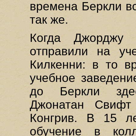
времена Беркли в
так же.
Когда Джорджу 
отправили на уч
Килкенни: в то в
учебное заведени
до Беркли зде
Джонатан Свифт
Конгрив. В 15 л
обучение в кол