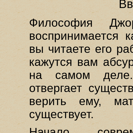
Вв
Философия Джо
воспринимается к
вы читаете его ра
кажутся вам абсу
на самом деле
отвергает сущест
верить ему, ма
существует.
Начало совре