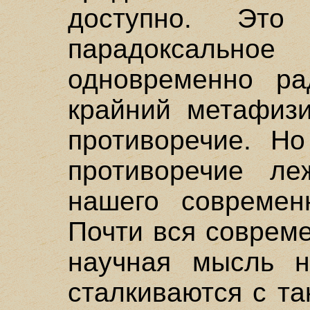
доступно. Эт
парадоксальн
одновременно ра
крайний метафизи
противоречие. Но
противоречие л
нашего современ
Почти вся соврем
научная мысль н
сталкиваются с т