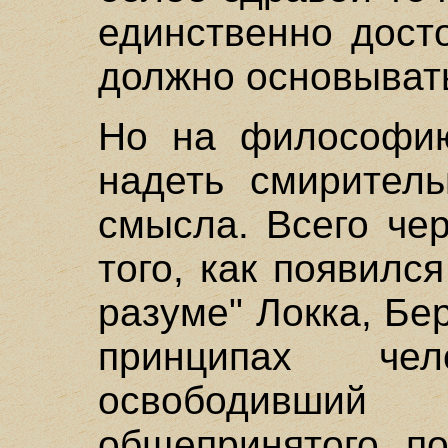
единственно дост
должно основывать
Но на философию
надеть смиритель
смысла. Всего че
того, как появилс
разуме" Локка, Бе
принципах чело
освободивши
общепринятого по