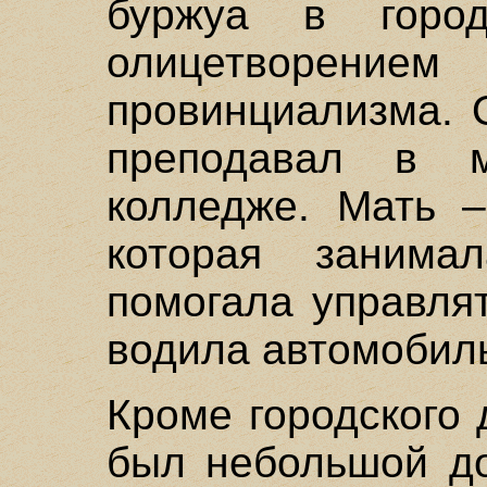
буржуа в город
олицетворени
провинциализма. 
преподавал в м
колледже. Мать –
которая занима
помогала управля
водила автомобил
Кроме городского 
был небольшой до