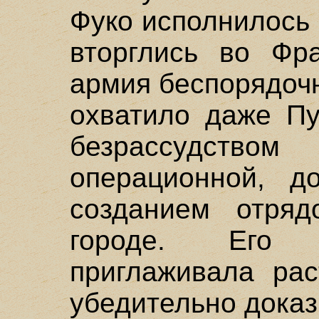
Фуко исполнилось
вторглись во Фр
армия беспорядоч
охватило даже Пу
безрассудством
операционной, д
созданием отря
городе. Его 
приглаживала ра
убедительно доказ