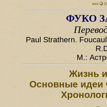
<<<
О
ФУКО З
Перево
Paul Strathern. Foucaul
R.
М.: Аст
Жизнь и
Основные идеи 
Хронолог