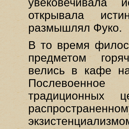
увековечивала 
открывала исти
размышлял Фуко.
В то время филос
предметом горя
велись в кафе н
Послевоенное
традиционных ц
распростране
экзистенциализм