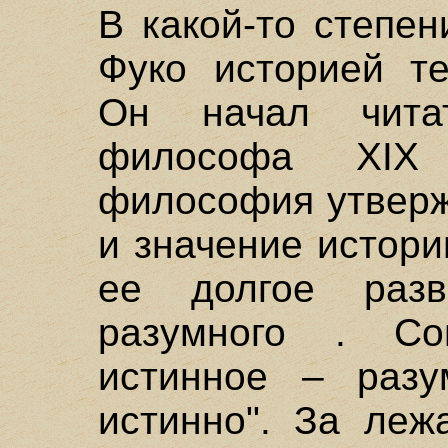
В какой-то степе
Фуко историей те
Он начал чита
философа ХIХ
философия утверж
и значение истор
ее долгое разв
разумного . Со
истинное – разу
истинно". За леж