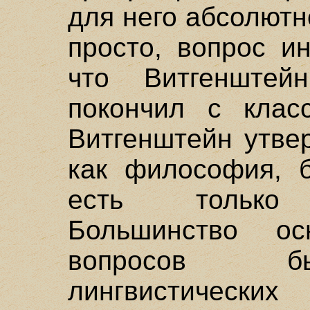
для него абсолют
просто, вопрос и
что Витгенштей
покончил с клас
Витгенштейн утве
как философия, б
есть только 
Большинство ос
вопросов бы
лингвистических