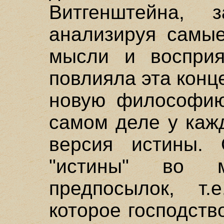
Витгенштейна, 
анализируя самые
мысли и восприя
повлияла эта конц
новую философию,
самом деле у кажд
версия истины. 
"истины" во 
предпосылок, т.
которое господств