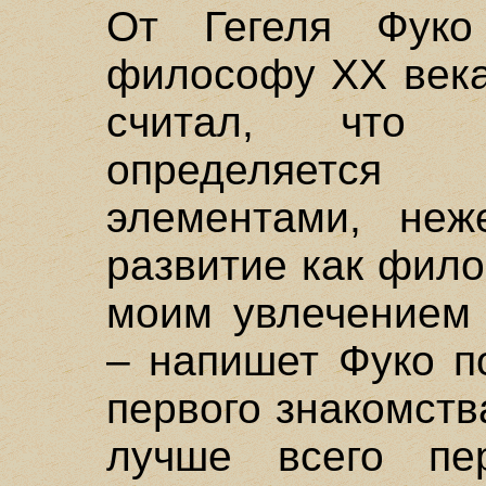
От Гегеля Фуко
философу XX века
считал, что к
определяется
элементами, неж
развитие как фил
моим увлечением 
– напишет Фуко п
первого знакомств
лучше всего пе