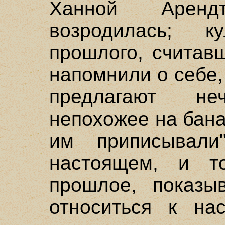
Ханной Аренд
возродилась; к
прошлого, считав
напомнили о себе,
предлагают н
непохожее на бан
им приписывал
настоящем, и т
прошлое, показы
относиться к на