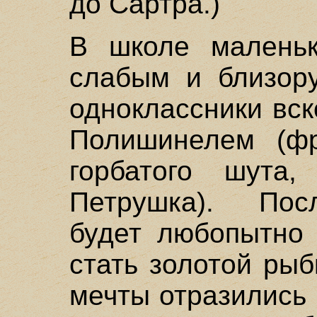
до Сартра.)
В школе малень
слабым и близору
одноклассники вск
Полишинелем (фр
горбатого шута,
Петрушка). Пос
будет любопытно 
стать золотой ры
мечты отразились 