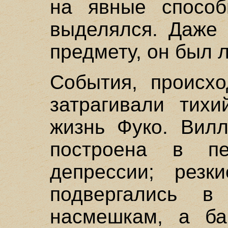
на явные способ
выделялся. Даже 
предмету, он был 
События, происх
затрагивали тих
жизнь Фуко. Вил
построена в п
депрессии; резк
подвергались в
насмешкам, а ба