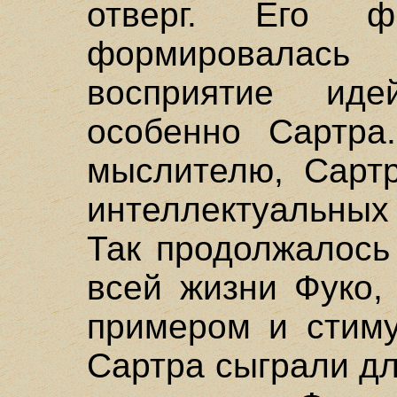
отверг. Его ф
формировалас
восприятие ид
особенно Сартра
мыслителю, Сарт
интеллектуальны
Так продолжалось
всей жизни Фуко,
примером и стиму
Сартра сыграли д