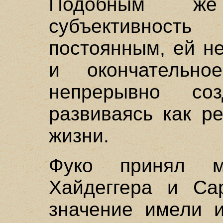
Подобным ж
субъективнос
постоянным, ей н
и окончательно
непрерывно соз
развиваясь как р
жизни.
Фуко принял м
Хайдеггера и Са
значение имели и