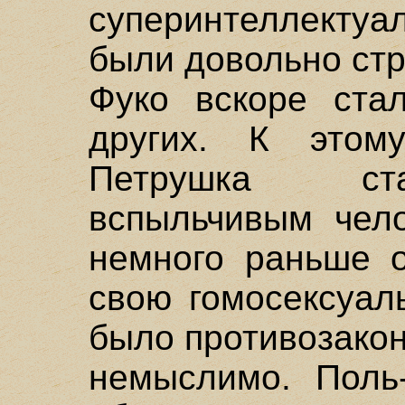
суперинтеллектуа
были довольно ст
Фуко вскоре стал
других. К этом
Петрушка ста
вспыльчивым чело
немного раньше о
свою гомосексуал
было противозакон
немыслимо. Поль