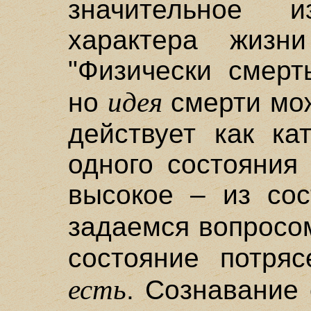
значительное 
характера жизн
"Физически смерт
идея
но
смерти мож
действует как ка
одного состояния
высокое – из сос
задаемся вопросо
состояние потряс
есть
. Сознавание