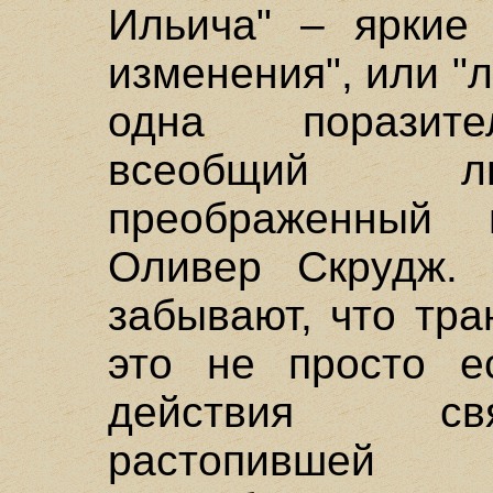
Ильича" – яркие 
изменения", или "
одна поразите
всеобщий лю
преображенный
Оливер Скрудж. 
забывают, что тр
это не просто ес
действия свя
растопивше