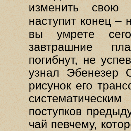
изменить свою 
наступит конец – 
вы умрете сег
завтрашние пл
погибнут, не успе
узнал Эбенезер С
рисунок его тран
систематически
поступков предыд
чай певчему, кото