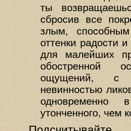
ты возвращаешь
сбросив все пок
злым, способны
оттенки радости и
для малейших пр
обостренной о
ощущений, с 
невинностью ликов
одновременно 
утонченного, чем к
Подсчитывайт