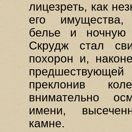
лицезреть, как не
его имущества,
белье и ночную 
Скрудж стал сви
похорон и, након
предшествующей
преклонив ко
внимательно ос
имени, высечен
камне.