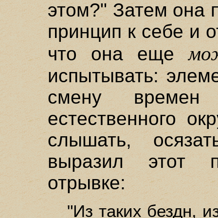
этом?" Затем она 
принцип к себе и о
мо
что она еще
испытывать: элем
смену времен
естественного ок
слышать, осяза
выразил этот 
отрывке:
"Из таких бездн, и