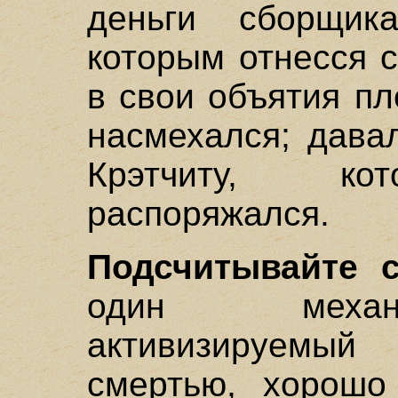
деньги сборщик
которым отнесся 
в свои объятия п
насмехался; дава
Крэтчиту, ко
распоряжался.
Подсчитывайте 
один механ
активизируемы
смертью, хорошо