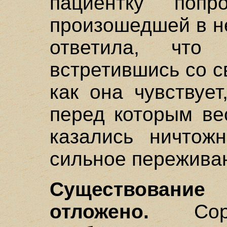
пациентку попр
произошедшей в н
ответила, что
встретившись со с
как она чувствует
перед которым ве
казались ничтож
сильное пережива
Существовани
отложено.
Сорок