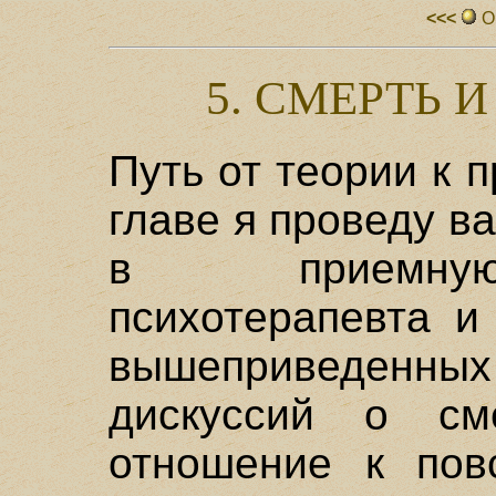
<<<
О
5. СМЕРТЬ 
Путь от теории к п
главе я проведу в
в приемную
психотерапевта и
вышеприведенн
дискуссий о см
отношение к пов