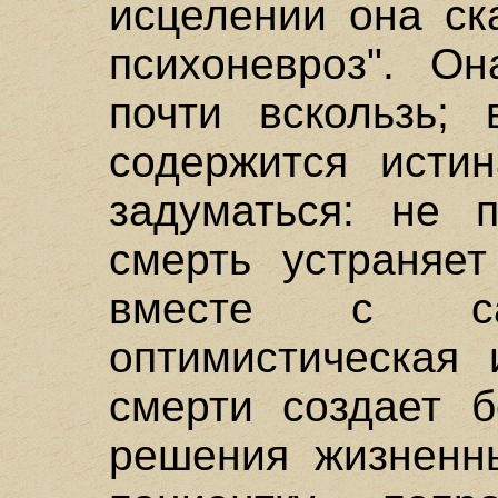
исцелении она ск
психоневроз". О
почти вскользь;
содержится истин
задуматься: не п
смерть устраняет
вместе с с
оптимистическая 
смерти создает б
решения жизненны