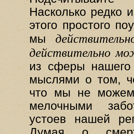
Насколько редко 
этого простого по
действительн
мы
действительно мо
из сферы нашего 
мыслями о том, ч
что мы не можем 
мелочными забо
устоев нашей реп
Думая о смер