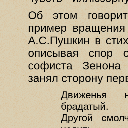
Об этом говорит
пример вращения 
А.С.Пушкин в сти
описывая спор о
софиста Зенона 
занял сторону пер
Движенья н
брадатый.
Другой смол