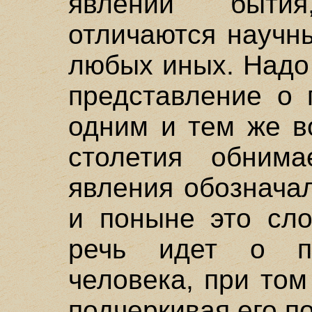
явлений быти
отличаются научн
любых иных. Надо 
представление о 
одним и тем же в
столетия обним
явления обознача
и поныне это сло
речь идет о пс
человека, при том 
подчеркивая его п