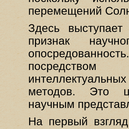
перемещений Солн
Здесь выступае
признак науч
опосредованно
посредством
интеллектуальных
методов. Это ц
научным представл
На первый взгляд