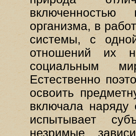
включенностью 
организма, в рабо
системы, с одно
отношений их но
социальным м
Естественно поэт
освоить предметн
включала наряду 
испытывает суб
незримые завис