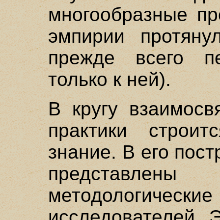
многообразные пр
эмпирии протянул
прежде всего пе
только к ней).
В кругу взаимосв
практики строит
знание. В его пос
представлен
методологич
исследователей. Э