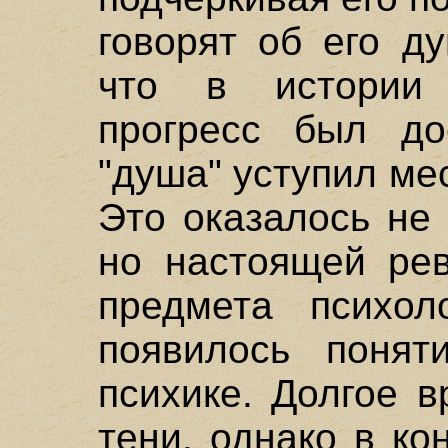
говорят об его д
что в истории 
прогресс был дос
"душа" уступил ме
Это оказалось не
но настоящей ре
предмета психол
появилось понят
психике. Долгое 
тени, однако в ко