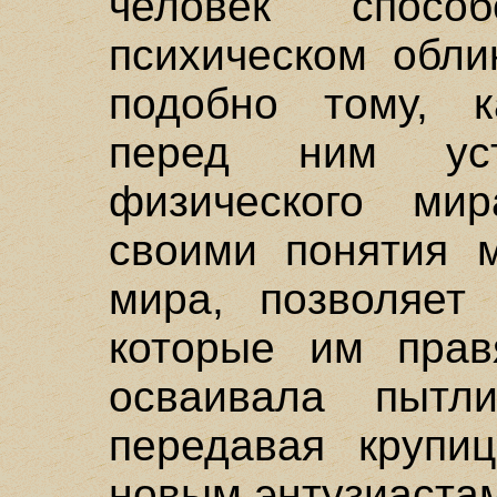
человек спосо
психическом обли
подобно тому, к
перед ним ус
физического мир
своими понятия м
мира, позволяет 
которые им прав
осваивала пытл
передавая крупи
новым энтузиастам