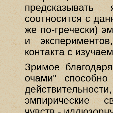
предсказывать 
соотносится с дан
же по-гречески) э
и экспериментов
контакта с изучае
Зримое благодаря
очами" способно
действительн
эмпирические св
чувств - иллюзорн