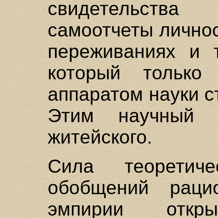
свидетельств
самоотчеты лично
переживаниях и т
который только 
аппаратом науки с
Этим научный 
житейского.
Сила теоретич
обобщений раци
эмпирии откры