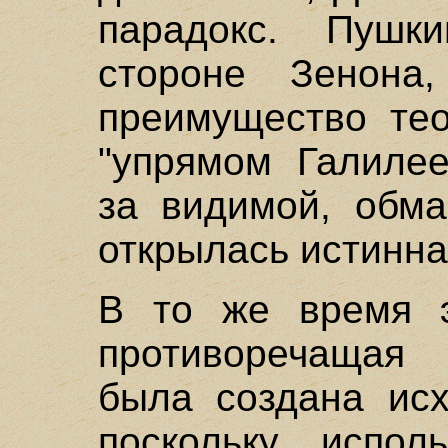
парадокс. Пушк
стороне Зенона,
преимущество те
"упрямом Галилее
за видимой, обма
открылась истинна
В то же время э
противоречащая 
была создана исх
поскольку испол