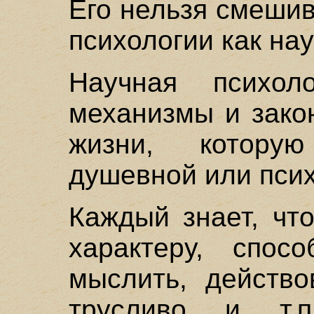
Его нельзя смеши
психологии как нау
Научная психол
механизмы и зако
жизни, котору
душевной или псих
Каждый знает, чт
характеру, спос
мыслить, действо
трусливо и т.