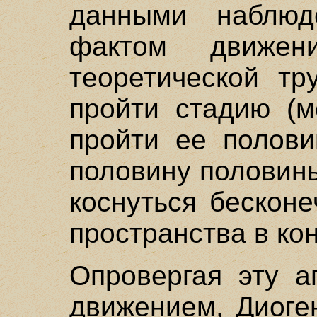
данными наблюд
фактом движен
теоретической тр
пройти стадию (м
пройти ее полови
половину половины 
коснуться бесконе
пространства в ко
Опровергая эту а
движением, Диоге