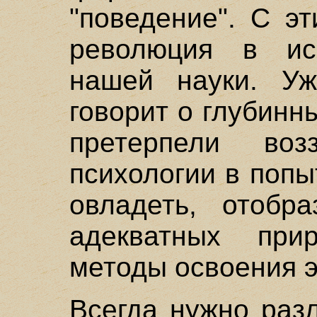
"поведение". С э
революция в ис
нашей науки. У
говорит о глубинн
претерпели во
психологии в поп
овладеть, отобра
адекватных при
методы освоения э
Всегда нужно раз