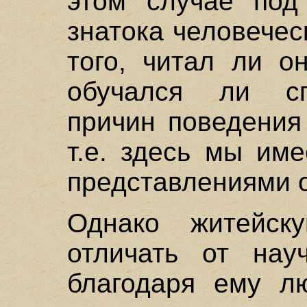
этом случае под
знатока человечес
того, читал ли о
обучался ли сп
причин поведения
т.е. здесь мы им
представлениями о
Однако житейск
отличать от нау
благодаря ему л