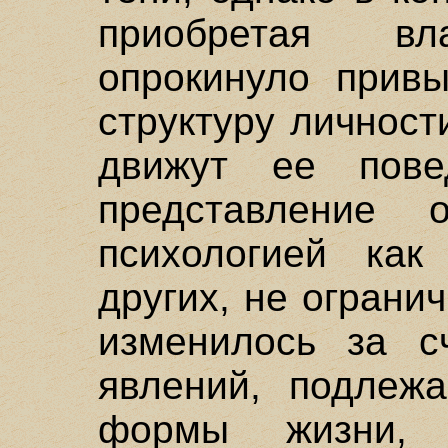
приобретая в
опрокинуло прив
структуру личност
движут ее пов
представление 
психологией как
других, не ограни
изменилось за с
явлений, подлеж
формы жизни,