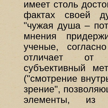
имеет столь досто
фактах своей д
"чужая душа – пот
мнения придерж
ученые, согласн
отличает от 
субъективный мет
("смотрение внутр
зрение", позволя
элементы, из 